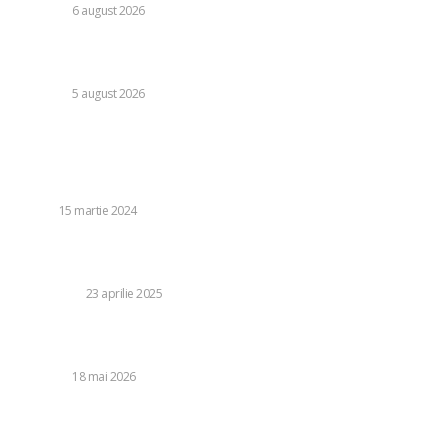
DIVERSE
6 august 2026
Vremea pentru 6 august 2026: Șapte județe sub avertizare
roșie de caniculă, alte 31 sub avertizare galbenă de furtuni
DIVERSE
5 august 2026
Stiri populare:
Ghidul esențial – Decodificarea indicelui de viteză și
sarcină la anvelope
AUTO
15 martie 2024
Cât de devreme trebuie rezervată o formație pentru
nuntă?
LIFE STYLE
23 aprilie 2025
Cardiologul român de la cel mai renumit spital al lumii: „O
consultație are un preț de aproximativ 1.000”
DIVERSE
18 mai 2026
Dominic Fritz împărtășește detaliile conversațiilor cu
Nicușor Dan de la Cotroceni