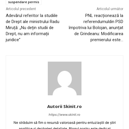
suspendare permis
Articolul precedent
Articolul următor
Adevărul referitor la studiile
PNL reacționează la
de Drept ale ministrului Radu
referendumuldin PSD
Miruță: „Nu dețin studii de
împotriva lui Bolojan, anunțat
Drept, nu am informații
de Grindeanu: Modificarea
juridice”
premierului este…
Autorii Skinit.ro
https://www.skinit.ro
Ne străduim să fim o resursă valoroasă pentru entuziaștii de știri
analitice și dezbateri detaliate. Blogul nostru este dedicat