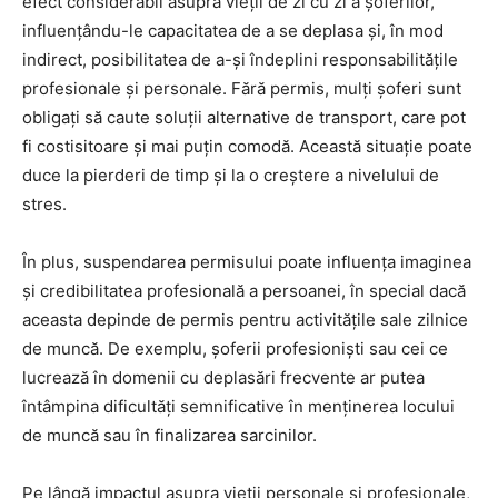
efect considerabil asupra vieții de zi cu zi a șoferilor,
influențându-le capacitatea de a se deplasa și, în mod
indirect, posibilitatea de a-și îndeplini responsabilitățile
profesionale și personale. Fără permis, mulți șoferi sunt
obligați să caute soluții alternative de transport, care pot
fi costisitoare și mai puțin comodă. Această situație poate
duce la pierderi de timp și la o creștere a nivelului de
stres.
În plus, suspendarea permisului poate influența imaginea
și credibilitatea profesională a persoanei, în special dacă
aceasta depinde de permis pentru activitățile sale zilnice
de muncă. De exemplu, șoferii profesioniști sau cei ce
lucrează în domenii cu deplasări frecvente ar putea
întâmpina dificultăți semnificative în menținerea locului
de muncă sau în finalizarea sarcinilor.
Pe lângă impactul asupra vieții personale și profesionale,