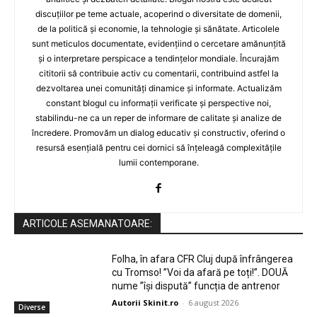
discuțiilor pe teme actuale, acoperind o diversitate de domenii,
de la politică și economie, la tehnologie și sănătate. Articolele
sunt meticulos documentate, evidențiind o cercetare amănunțită
și o interpretare perspicace a tendințelor mondiale. Încurajăm
cititorii să contribuie activ cu comentarii, contribuind astfel la
dezvoltarea unei comunități dinamice și informate. Actualizăm
constant blogul cu informații verificate și perspective noi,
stabilindu-ne ca un reper de informare de calitate și analize de
încredere. Promovăm un dialog educativ și constructiv, oferind o
resursă esențială pentru cei dornici să înțeleagă complexitățile
lumii contemporane.
ARTICOLE ASEMANATOARE:
Folha, în afara CFR Cluj după înfrângerea
cu Tromso! ”Voi da afară pe toți!”. DOUĂ
nume ”își dispută” funcția de antrenor
Autorii Skinit.ro
-
6 august 2026
Diverse