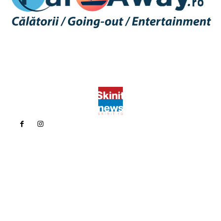
Politica de confidentialitate
Politica cookies (GDPR)
Contact
Bun venit la Skinit.ro !
Skinit News este site-ul dvs. de știri, divertisment, muzică. Vă
oferim cele mai recente știri de ultimă oră și videoclipuri direct
din industria divertismentului.