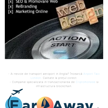
- Ai nevoie de transport aeroport in Anglia? Încearcă
Airport Taxi
London
. Calitate la prețul corect.
- Companie specializata in tranzactionarea de
Criptomonede
si
infrastructura blockchain.