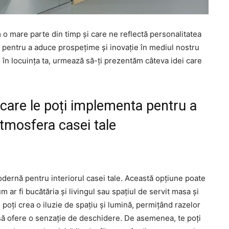
 o mare parte din timp și care ne reflectă personalitatea
e pentru a aduce prospețime și inovație în mediul nostru
i în locuința ta, urmează să-ți prezentăm câteva idei care
 care le poți implementa pentru a
atmosfera casei tale
odernă pentru interiorul casei tale. Această opțiune poate
 ar fi bucătăria și livingul sau spațiul de servit masa și
, poți crea o iluzie de spațiu și lumină, permițând razelor
să ofere o senzație de deschidere. De asemenea, te poți