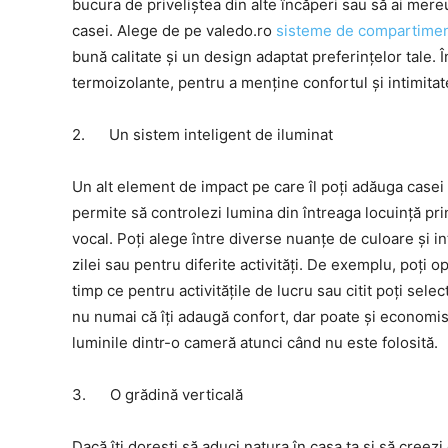
bucura de priveliștea din alte încăperi sau să ai mere
casei. Alege de pe valedo.ro
sisteme de compartimenta
bună calitate și un design adaptat preferințelor tale. Î
termoizolante, pentru a menține confortul și intimitat
2. Un sistem inteligent de iluminat
Un alt element de impact pe care îl poți adăuga casei t
permite să controlezi lumina din întreaga locuință pri
vocal. Poți alege între diverse nuanțe de culoare și i
zilei sau pentru diferite activități. De exemplu, poți 
timp ce pentru activitățile de lucru sau citit poți sel
nu numai că îți adaugă confort, dar poate și economisi
luminile dintr-o cameră atunci când nu este folosită.
3. O grădină verticală
Dacă îți dorești să aduci natura în casa ta și să cree