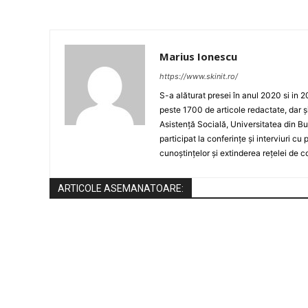
Marius Ionescu
https://www.skinit.ro/
S-a alăturat presei în anul 2020 si in 2
peste 1700 de articole redactate, dar ș
Asistență Socială, Universitatea din Bu
participat la conferințe și interviuri cu
cunoștințelor și extinderea rețelei de c
ARTICOLE ASEMANATOARE: