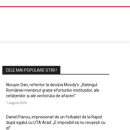
DIVERTISMENT
CELE MAI POPULARE STIRI !
Nicușor Dan, referitor la decizia Moody’s: „Ratingul
României menținut grație eforturilor instituțiilor, ale
cetățenilor și ale sectorului de afaceri”
7 august 2026
Daniel Pancu, impresionat de un fotbalist de la Rapid
după egalul cu UTA Arad: „E imposibil să nu reușești cu
el”