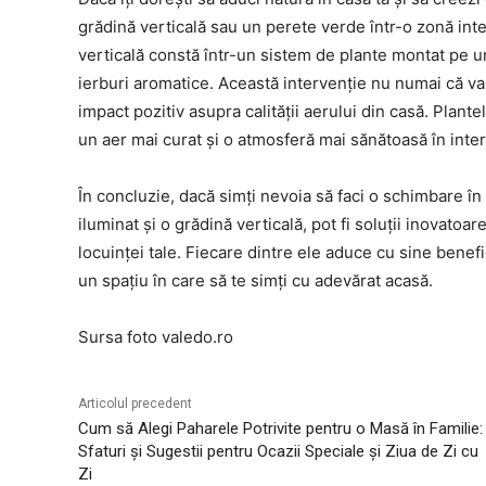
grădină verticală sau un perete verde într-o zonă int
verticală constă într-un sistem de plante montat pe un 
ierburi aromatice. Această intervenție nu numai că va 
impact pozitiv asupra calității aerului din casă. Plant
un aer mai curat și o atmosferă mai sănătoasă în inter
În concluzie, dacă simți nevoia să faci o schimbare în 
iluminat și o grădină verticală, pot fi soluții inovatoa
locuinței tale. Fiecare dintre ele aduce cu sine benefic
un spațiu în care să te simți cu adevărat acasă.
Sursa foto valedo.ro
Articolul precedent
Cum să Alegi Paharele Potrivite pentru o Masă în Familie:
Sfaturi și Sugestii pentru Ocazii Speciale și Ziua de Zi cu
Zi