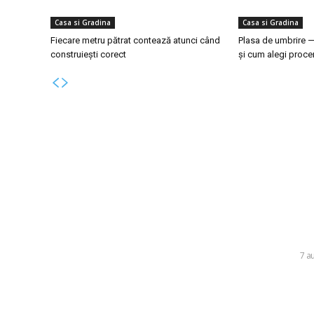
Casa si Gradina
Casa si Gradina
Fiecare metru pătrat contează atunci când
Plasa de umbrire —
construiești corect
și cum alegi procen
Bun venit la Skinit.ro !
Ultim
Nicușor Da
Skinit News este site-ul dvs. de știri, divertisment,
„Ratingul 
muzică. Vă oferim cele mai recente știri de ultimă
instituțiil
oră și videoclipuri direct din industria
afaceri”
divertismentului.
DIVERSE
7 a
Contacteaza-ne oricand la adresa:
Daniel Pan
contact@skinit.ro
Rapid după
nu reușeșt