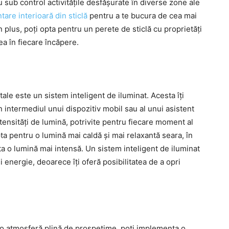
u sub control activitățile desfășurate în diverse zone ale
re interioară din sticlă
pentru a te bucura de cea mai
n plus, poți opta pentru un perete de sticlă cu proprietăți
ea în fiecare încăpere.
ale este un sistem inteligent de iluminat. Acesta îți
n intermediul unui dispozitiv mobil sau al unui asistent
ntensități de lumină, potrivite pentru fiecare moment al
opta pentru o lumină mai caldă și mai relaxantă seara, în
ecta o lumină mai intensă. Un sistem inteligent de iluminat
 energie, deoarece îți oferă posibilitatea de a opri
zi o atmosferă plină de prospețime, poți implementa o