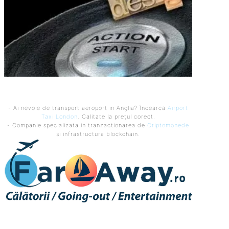
- Ai nevoie de transport aeroport in Anglia? Încearcă
Airport
Taxi London
. Calitate la prețul corect.
- Companie specializata in tranzactionarea de
Criptomonede
si infrastructura blockchain.