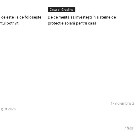
Casa si Gradina
 ce este, la ce folosește
De ce merită să investești în sisteme de
tul potrivit
protecție solară pentru casă
ele postari:
Stiri popu
n, referitor la decizia Moody’s:
Senatul a aprobat e
României menținut grație eforturilor
de mandat pentru ju
or, ale cetățenilor și ale sectorului de
Constituționale
DIVERSE
17 noiembrie 
ugust 2026
Top 10 cei mai bog
cu, impresionat de un fotbalist de la
hobby-urile acesto
 egalul cu UTA Arad: „E imposibil să
STIRI MONDENE
7 febr
i cu el”