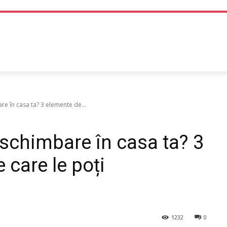
TEHNOLOGIE
LIFE STYLE
SANATATE SI MEDICINA
re în casa ta? 3 elemente de...
 schimbare în casa ta? 3
 care le poți
1232
0