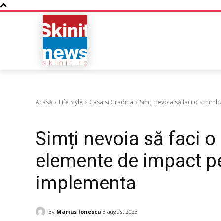
NOUTATI
BUSINESS
Acasă
Life Style
Casa si Gradina
Simți nevoia să faci o schimba
Casa si Gradina
Simți nevoia să faci o
elemente de impact pe
implementa
By
Marius Ionescu
3 august 2023