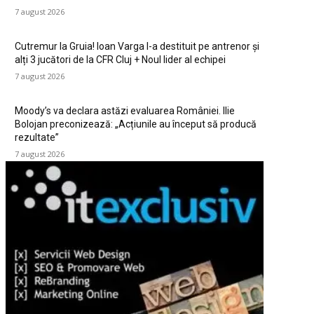
7 august 2026
Cutremur la Gruia! Ioan Varga l-a destituit pe antrenor și
alți 3 jucători de la CFR Cluj + Noul lider al echipei
7 august 2026
Moody’s va declara astăzi evaluarea României. Ilie
Bolojan preconizează: „Acțiunile au început să producă
rezultate”
7 august 2026