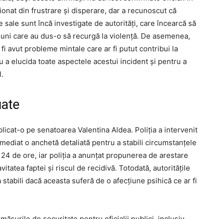
ionat din frustrare și disperare, dar a recunoscut că
 sale sunt încă investigate de autorități, care încearcă să
iuni care au dus-o să recurgă la violență. De asemenea,
 fi avut probleme mintale care ar fi putut contribui la
a elucida toate aspectele acestui incident și pentru a
l.
uate
mplicat-o pe senatoarea Valentina Aldea. Poliția a intervenit
 imediat o anchetă detaliată pentru a stabili circumstanțele
 24 de ore, iar poliția a anunțat propunerea de arestare
tatea faptei și riscul de recidivă. Totodată, autoritățile
stabili dacă aceasta suferă de o afecțiune psihică ce ar fi
t măsurile de securitate pentru oficialii publici, inclusiv