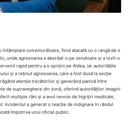
o întâmplare cutremurătoare, fiind atacată cu o rangă de o
blic, unde agresoarea a abordat-o pe senatoare și a lovit-o
rvenit rapid pentru a o sprijini pe Aldea, iar autoritățile
ocului și a reținut agresoarea, care a fost dusă la secție
atrăgând atenția trecătorilor și generând panică între
ele de supraveghere din zonă, oferind autorităților imagini
erit multiple răni și a avut nevoie de îngrijiri medicale,
nt. Incidentul a generat o reacție de indignare în rândul
cată împotriva unui oficial public.