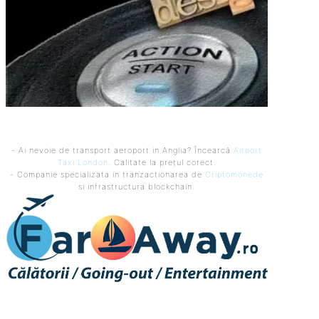
- Ai nevoie de transport aeroport in Anglia? Încearcă
Airport
Taxi London
. Calitate la prețul corect.
- Companie specializata in tranzactionarea de
Criptomonede
si infrastructura blockchain.