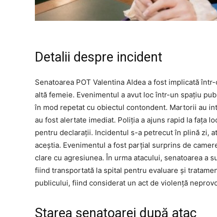
Detalii despre incident
Senatoarea POT Valentina Aldea a fost implicată într-
altă femeie. Evenimentul a avut loc într-un spațiu pu
în mod repetat cu obiectul contondent. Martorii au inte
au fost alertate imediat. Poliția a ajuns rapid la fața l
pentru declarații. Incidentul s-a petrecut în plină zi, 
aceștia. Evenimentul a fost parțial surprins de camer
clare cu agresiunea. În urma atacului, senatoarea a suf
fiind transportată la spital pentru evaluare și tratame
publicului, fiind considerat un act de violență neprovo
Starea senatoarei după atac