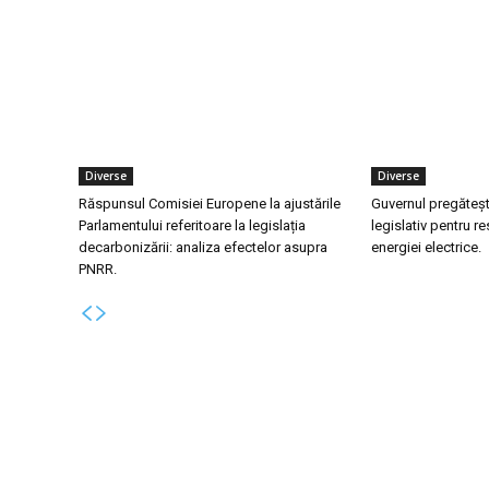
Diverse
Diverse
Răspunsul Comisiei Europene la ajustările
Guvernul pregăteș
Parlamentului referitoare la legislația
legislativ pentru res
decarbonizării: analiza efectelor asupra
energiei electrice.
PNRR.
Bun venit la Skinit.ro !
Ultim