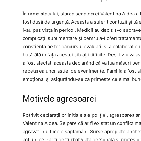
În urma atacului, starea senatoarei Valentina Aldea a 
fost dusă de urgență. Aceasta a suferit contuzii și tăietu
i-au pus viața în pericol. Medicii au decis s-o supra
complicații suplimentare și pentru a-i oferi tratamen
conștientă pe tot parcursul evaluării și a colaborat 
hotărâtă în fața acestei situații dificile. Deși fizic 
a fost afectat, aceasta declarând că va lua măsuri pent
repetarea unor astfel de evenimente. Familia a fost ală
emoțional și asigurându-se că primește cele mai bune î
Motivele agresoarei
Potrivit declarațiilor inițiale ale poliției, agresoarea
Valentina Aldea. Se pare că ar fi existat un conflict m
agravat în ultimele săptămâni. Surse apropiate anche
acțiuni ce i-ar fi perturbat viața personală și profesion