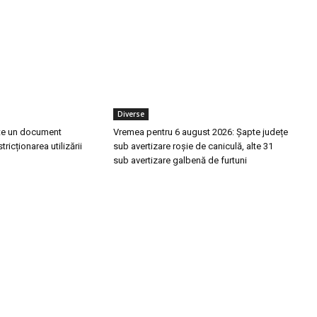
Diverse
te un document
Vremea pentru 6 august 2026: Șapte județe
tricționarea utilizării
sub avertizare roșie de caniculă, alte 31
sub avertizare galbenă de furtuni
ele postari:
Stiri popu