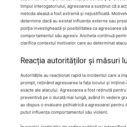
timpul interogatoriului, agresoarea a susținut că a acț
metoda aleasă a fost extremă și nejustificată. Motivele
determine dacă au existat influențe externe sau pres
poliția investighează și posibilitatea ca agresoarea să
comportamentul său agresiv. Ancheta continuă pentru 
clarifica contextul motivelor care au determinat atacu
Reacția autorităților și măsuri l
Autoritățile au reacționat rapid la incidentul care a i
prompt, reținând agresoarea la fața locului și inițiind
exacte ale atacului. Agresoarea a fost reținută pentru
preventivă pe o durată mai lungă, având în vedere gravi
au dispus o evaluare psihiatrică a agresoarei pentru a 
putut influența comportamentul său violent.
În paralel, instituțiile de ordine publică au intensifica