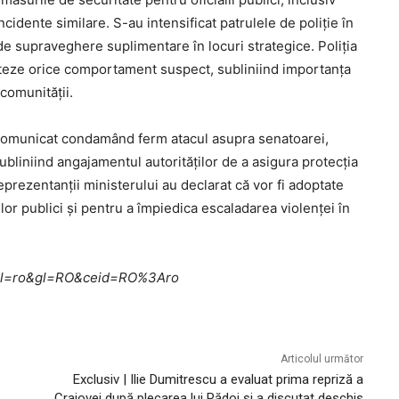
cidente similare. S-au intensificat patrulele de poliție în
de supraveghere suplimentare în locuri strategice. Poliția
porteze orice comportament suspect, subliniind importanța
 comunității.
n comunicat condamând ferm atacul asupra senatoarei,
subliniind angajamentul autorităților de a asigura protecția
Reprezentanții ministerului au declarat că vor fi adoptate
lor publici și pentru a împiedica escaladarea violenței în
me?hl=ro&gl=RO&ceid=RO%3Aro
Articolul următor
Exclusiv | Ilie Dumitrescu a evaluat prima repriză a
Craiovei după plecarea lui Rădoi și a discutat deschis