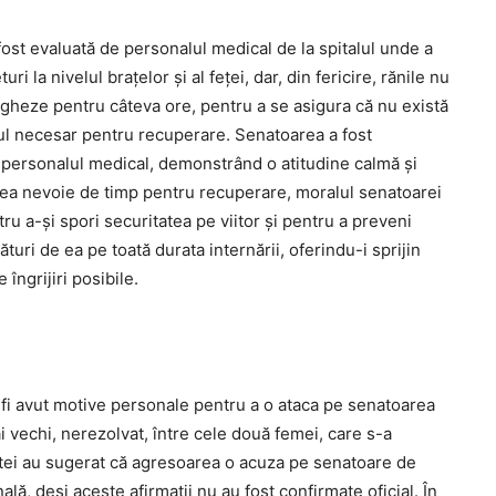
fost evaluată de personalul medical de la spitalul unde a
ri la nivelul brațelor și al feței, dar, din fericire, rănile nu
vegheze pentru câteva ore, pentru a se asigura că nu există
tul necesar pentru recuperare. Senatoarea a fost
cu personalul medical, demonstrând o atitudine calmă și
va avea nevoie de timp pentru recuperare, moralul senatoarei
ru a-și spori securitatea pe viitor și pentru a preveni
turi de ea pe toată durata internării, oferindu-i sprijin
ngrijiri posibile.
 ar fi avut motive personale pentru a o ataca pe senatoarea
ai vechi, nerezolvat, între cele două femei, care s-a
tei au sugerat că agresoarea o acuza pe senatoare de
ală, deși aceste afirmații nu au fost confirmate oficial. În