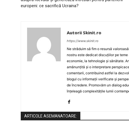
europeni: ce sacrifică Ucraina?
Autorii Skinit.ro
https://www.skinit.ro
Ne străduim să fim o resursă valoroasă p
nostru este dedicat discuțiilor pe teme 
economie, la tehnologie și sănătate. A
amănunțită și o interpretare perspicace 
comentarii, contribuind astfel la dezv
blogul cu informații verificate și persp
de încredere. Promovăm un dialog educat
înțeleagă complexitățile lumii contemp
ARTICOLE ASEMANATOARE: