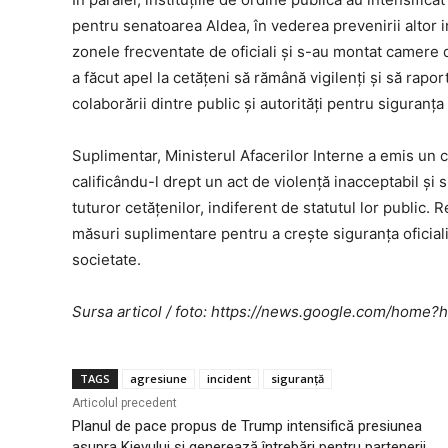
pentru senatoarea Aldea, în vederea prevenirii altor in
zonele frecventate de oficiali și s-au montat camere 
a făcut apel la cetățeni să rămână vigilenți și să ra
colaborării dintre public și autorități pentru siguranța
Suplimentar, Ministerul Afacerilor Interne a emis u
calificându-l drept un act de violență inacceptabil și 
tuturor cetățenilor, indiferent de statutul lor public. 
măsuri suplimentare pentru a crește siguranța oficiali
societate.
Sursa articol / foto: https://news.google.com/ho
TAGS
agresiune
incident
siguranță
Articolul precedent
Planul de pace propus de Trump intensifică presiunea
asupra Kievului și generează întrebări pentru partenerii