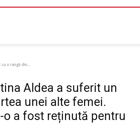
TEHNOLOGIE
LIFE STYLE
SANATATE SI MEDICINA
 cu o rangă din...
ina Aldea a suferit un
rtea unei alte femei.
o a fost reținută pentru