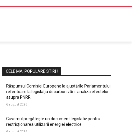
DIVERTISMENT
CELE MAI POPULARE STIRI !
Răspunsul Comisiei Europene la ajustările Parlamentului
referitoare la legislația decarbonizării: analiza efectelor
asupra PNRR.
6 august 2026
Guvernul pregătește un document legislativ pentru
restricționarea utilizării energiei electrice.
6 august 2026