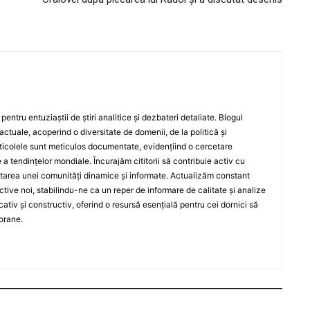
entru entuziaștii de știri analitice și dezbateri detaliate. Blogul
actuale, acoperind o diversitate de domenii, de la politică și
rticolele sunt meticulos documentate, evidențiind o cercetare
a tendințelor mondiale. Încurajăm cititorii să contribuie activ cu
oltarea unei comunități dinamice și informate. Actualizăm constant
ective noi, stabilindu-ne ca un reper de informare de calitate și analize
iv și constructiv, oferind o resursă esențială pentru cei dornici să
orane.