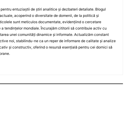
entru entuziaștii de știri analitice și dezbateri detaliate. Blogul
actuale, acoperind o diversitate de domenii, de la politică și
rticolele sunt meticulos documentate, evidențiind o cercetare
a tendințelor mondiale. Încurajăm cititorii să contribuie activ cu
oltarea unei comunități dinamice și informate. Actualizăm constant
ective noi, stabilindu-ne ca un reper de informare de calitate și analize
iv și constructiv, oferind o resursă esențială pentru cei dornici să
orane.