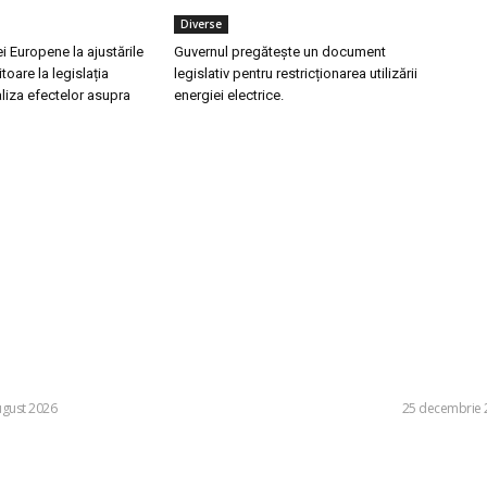
Diverse
 Europene la ajustările
Guvernul pregătește un document
toare la legislația
legislativ pentru restricționarea utilizării
aliza efectelor asupra
energiei electrice.
ele postari:
Stiri popu
afara CFR Cluj după înfrângerea cu
BMW „survolează” 
oi da afară pe toți!”. DOUĂ nume ”își
peretele unei locui
uncția de antrenor
monarhul drumurilo
ugust 2026
DIVERSE
25 decembrie 
Comisiei Europene la ajustările
Situație de urgență
lui referitoare la legislația
Polonia desfășoară