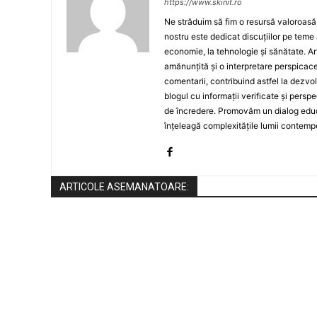
https://www.skinit.ro
Ne străduim să fim o resursă valoroasă p
nostru este dedicat discuțiilor pe teme 
economie, la tehnologie și sănătate. A
amănunțită și o interpretare perspicace 
comentarii, contribuind astfel la dezv
blogul cu informații verificate și persp
de încredere. Promovăm un dialog educat
înțeleagă complexitățile lumii contemp
ARTICOLE ASEMANATOARE: