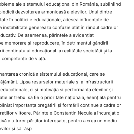
bleme ale sistemului educațional din România, subliniind
piedică dezvoltarea armonioasă a elevilor. Unul dintre
itate în politicile educaționale, adesea influențate de
 instabilitate generează confuzie atât în rândul cadrelor
i educativ. De asemenea, părintele a evidențiat
pe memorare și reproducere, în detrimentul gândirii
rii conținutului educațional la realitățile societății și la
și competențe de viață.
inanțarea cronică a sistemului educațional, care se
nvățământ. Lipsa resurselor materiale și a infrastructurii
educaționale, ci și motivația și performanța elevilor și
ație ar trebui să fie o prioritate națională, esențială pentru
bliniat importanța pregătirii și formării continue a cadrelor
ațiilor viitoare. Părintele Constantin Necula a încurajat o
ivă a tuturor părților interesate, pentru a crea un mediu
vilor și să răsp