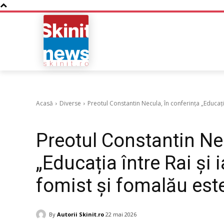
NOUTATI
BUSINESS
Acasă
Diverse
Preotul Constantin Necula, în conferința „Educația 
Diverse
Preotul Constantin Nec
„Educația între Rai și 
fomist și fomalău est
By
Autorii Skinit.ro
22 mai 2026