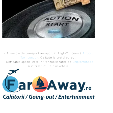
- Ai nevoie de transport aeroport in Anglia? Încearcă
Airport
Taxi London
. Calitate la prețul corect.
- Companie specializata in tranzactionarea de
Criptomonede
si infrastructura blockchain.