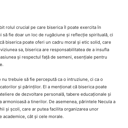
 rolul crucial pe care biserica îl poate exercita în
să fie doar un loc de rugăciune și reflecție spirituală, ci
 că biserica poate oferi un cadru moral și etic solid, care
viziunea sa, biserica are responsabilitatea de a insufla
asiunea și respectul față de semeni, esențiale pentru
e.
e nu trebuie să fie percepută ca o intruziune, ci ca o
atorilor și părinților. El a menționat că biserica poate
 ateliere de dezvoltare personală, tabere educaționale și
rea armonioasă a tinerilor. De asemenea, părintele Necula a
i și școli, care ar putea facilita organizarea unor
 academice, cât și cele morale.