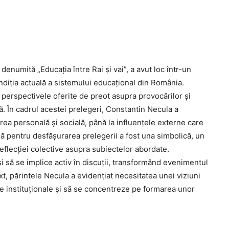
enumită „Educația între Rai și vai”, a avut loc într-un
ndiția actuală a sistemului educațional din România.
perspectivele oferite de preot asupra provocărilor și
. În cadrul acestei prelegeri, Constantin Necula a
area personală și socială, până la influențele externe care
ă pentru desfășurarea prelegerii a fost una simbolică, un
reflecției colective asupra subiectelor abordate.
 și să se implice activ în discuții, transformând evenimentul
ext, părintele Necula a evidențiat necesitatea unei viziuni
le instituționale și să se concentreze pe formarea unor