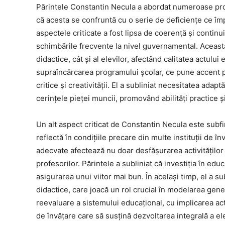
Părintele Constantin Necula a abordat numeroase pro
că acesta se confruntă cu o serie de deficiențe ce îm
aspectele criticate a fost lipsa de coerență și continu
schimbările frecvente la nivel guvernamental. Această
didactice, cât și al elevilor, afectând calitatea actulu
supraîncărcarea programului școlar, ce pune accent 
critice și creativității. El a subliniat necesitatea adaptă
cerințele pieței muncii, promovând abilități practice 
Un alt aspect criticat de Constantin Necula este subf
reflectă în condițiile precare din multe instituții de î
adecvate afectează nu doar desfășurarea activităților 
profesorilor. Părintele a subliniat că investiția în educ
asigurarea unui viitor mai bun. În același timp, el a su
didactice, care joacă un rol crucial în modelarea gener
reevaluare a sistemului educațional, cu implicarea act
de învățare care să susțină dezvoltarea integrală a ele