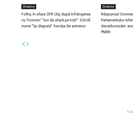
Diverse
Diverse
Folha, în afara CFR Cluj după înfrângerea
Răspunsul Comisiei
cu Tromso! ”Voi da afară pe toți!”. DOUĂ
Parlamentului referi
nume ”își dispută” funcția de antrenor
decarbonizării: an
PNRR.
Bun venit la Skinit.ro !
Ultim
Folha, în 
Skinit News este site-ul dvs. de știri, divertisment,
Tromso! ”V
muzică. Vă oferim cele mai recente știri de ultimă
dispută” f
oră și videoclipuri direct din industria
divertismentului.
DIVERSE
6 a
Răspunsul 
Contacteaza-ne oricand la adresa:
Parlamentu
contact@skinit.ro