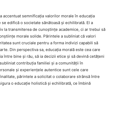
 a accentuat semnificația valorilor morale în educația
 se edifică o societate sănătoasă și echilibrată. El a
iv la transmiterea de cunoștințe academice, ci ar trebui să
nștiințe morale solide. Părintele a subliniat că valori
itatea sunt cruciale pentru a forma indivizi capabili să
parte. Din perspectiva sa, educația morală este cea care
ția între bine și rău, să ia decizii etice și să devină cetățeni
bliniat contribuția familiei și a comunității în
ersonale și experiențele autentice sunt cele care
alitate, părintele a solicitat o colaborare strânsă între
asigura o educație holistică și echilibrată, ce îmbină