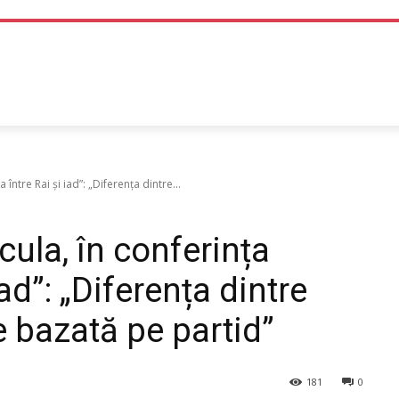
TEHNOLOGIE
LIFE STYLE
SANATATE SI MEDICINA
între Rai și iad”: „Diferența dintre...
ula, în conferința
iad”: „Diferența dintre
e bazată pe partid”
181
0