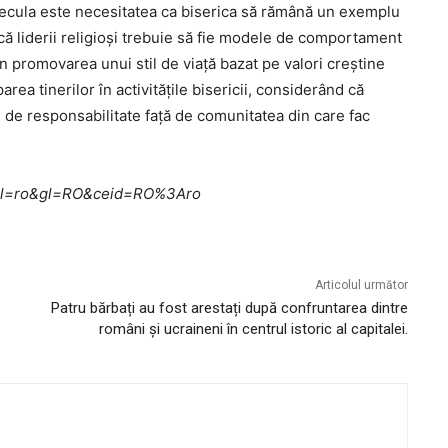
Necula este necesitatea ca biserica să rămână un exemplu
t că liderii religioși trebuie să fie modele de comportament
rin promovarea unui stil de viață bazat pe valori creștine
rea tinerilor în activitățile bisericii, considerând că
 de responsabilitate față de comunitatea din care fac
me?hl=ro&gl=RO&ceid=RO%3Aro
Articolul următor
Patru bărbați au fost arestați după confruntarea dintre
români și ucraineni în centrul istoric al capitalei.