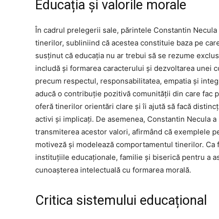
Educația și valorile morale
În cadrul prelegerii sale, părintele Constantin Necula
tinerilor, subliniind că acestea constituie baza pe care
susținut că educația nu ar trebui să se rezume exclus
includă și formarea caracterului și dezvoltarea unei co
precum respectul, responsabilitatea, empatia și integr
aducă o contribuție pozitivă comunității din care fac 
oferă tinerilor orientări clare și îi ajută să facă distinc
activi și implicați. De asemenea, Constantin Necula a su
transmiterea acestor valori, afirmând că exemplele p
motiveză și modelează comportamentul tinerilor. Ca fin
instituțiile educaționale, familie și biserică pentru a 
cunoașterea intelectuală cu formarea morală.
Critica sistemului educațional