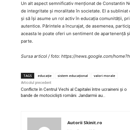
Un alt aspect semnificativ menționat de Constantin 
de integritate și moralitate în societate. El a sublinia
și să își asume un rol activ în educația comunității, p
autentice. Părintele a încurajat, de asemenea, participa
aceasta le poate oferi un sentiment de apartenență și
parte.
Sursa articol / foto: https://news.google.com/ho
TAGS
educație
sistem educațional
valori morale
Articolul precedent
Conflicte în Centrul Vechi al Capitalei între ucraineni și o
bande de motocicliști români. Jandarmii au…
Autorii Skinit.ro