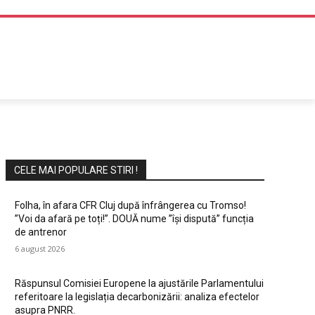
DIVERTISMENT
CELE MAI POPULARE STIRI !
Folha, în afara CFR Cluj după înfrângerea cu Tromso!
”Voi da afară pe toți!”. DOUĂ nume ”își dispută” funcția
de antrenor
6 august 2026
Răspunsul Comisiei Europene la ajustările Parlamentului
referitoare la legislația decarbonizării: analiza efectelor
asupra PNRR.