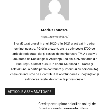
Marius Ionescu
https://www.skinit.ro/
S-a alăturat presei în anul 2020 si in 2021 a activat în cadrul
echipei noastre. Până în prezent, are la activ peste 1700 de
articole redactate, dar și sesiuni de monitorizare TV. A absolvit
Facultatea de Sociologie și Asistență Socială, Universitatea din
București. A urmat cursuri în cadrul Multimedia - Radio și
Televiziune. A participat la conferințe și interviuri cu personalități
cheie din industrie ce a contribuit la aprofundarea cunoștințelor și
extinderea rețelei de contacte profesionale !
ARTICOLE ASEMANATOARE:
Credit pentru plata salariilor: soluții de
finanțare pentru perioade dificile