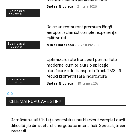
Badea Nicoleta
-
31 iulie 2026
Business si
Industrie
De ce un restaurant premium lângă
aeroport schimbă complet experiența
călătorului
Business si
Mihai Balaceanu
-
23 iunie 2026
Industrie
Optimizare rute transport pentru flote
moderne: cum te ajută o aplicație
planificare rute transport xTrack TMS să
reduci kilometrii fără încărcătură
Business si
Industrie
Badea Nicoleta
-
18 iunie 2026
CELE MAI POPULARE STIRI !
România se află în fața pericolului unui blackout complet dacă
dificultățile din sectorul energetic se intensifică. Specialiștii cer
inspecții…