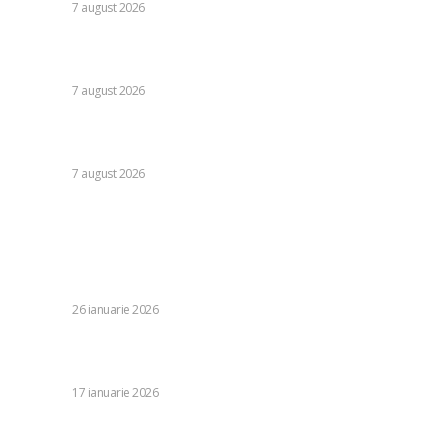
DIVERSE
7 august 2026
Daniel Pancu, impresionat de un fotbalist de la Rapid după
egalul cu UTA Arad: „E imposibil să nu reușești cu el”
DIVERSE
7 august 2026
Cutremur la Gruia! Ioan Varga l-a destituit pe antrenor și
alți 3 jucători de la CFR Cluj + Noul lider al echipei
DIVERSE
7 august 2026
Stiri populare:
Cod galben de vânt intens și polei în diferite zone.
Infotrafic îi atenționează pe conducătorii auto: Ceață
groasă pe șosele în 15 județe.
DIVERSE
26 ianuarie 2026
Udinese – Inter 0-1 » O victorie esențială pentru Chivu, iar
„nerazzurrii” se distanțează în vârful ierarhiei italiene
DIVERSE
17 ianuarie 2026
Cum sa alegi cea mai avantajoasă soluție de transport