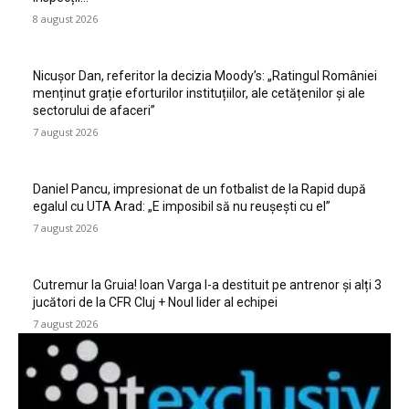
8 august 2026
Nicușor Dan, referitor la decizia Moody’s: „Ratingul României
menținut grație eforturilor instituțiilor, ale cetățenilor și ale
sectorului de afaceri”
7 august 2026
Daniel Pancu, impresionat de un fotbalist de la Rapid după
egalul cu UTA Arad: „E imposibil să nu reușești cu el”
7 august 2026
Cutremur la Gruia! Ioan Varga l-a destituit pe antrenor și alți 3
jucători de la CFR Cluj + Noul lider al echipei
7 august 2026