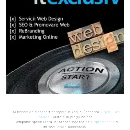
- Ai nevoie de transport aeroport in Anglia? Încearcă
Airport Taxi
London
. Calitate la prețul corect.
- Companie specializata in tranzactionarea de
Criptomonede
si
infrastructura blockchain.