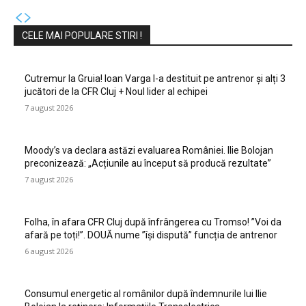
CELE MAI POPULARE STIRI !
Cutremur la Gruia! Ioan Varga l-a destituit pe antrenor și alți 3
jucători de la CFR Cluj + Noul lider al echipei
7 august 2026
Moody’s va declara astăzi evaluarea României. Ilie Bolojan
preconizează: „Acțiunile au început să producă rezultate”
7 august 2026
Folha, în afara CFR Cluj după înfrângerea cu Tromso! ”Voi da
afară pe toți!”. DOUĂ nume ”își dispută” funcția de antrenor
6 august 2026
Consumul energetic al românilor după îndemnurile lui Ilie