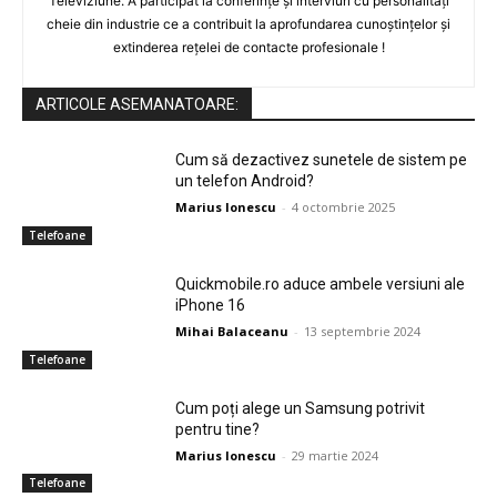
Televiziune. A participat la conferințe și interviuri cu personalități
cheie din industrie ce a contribuit la aprofundarea cunoștințelor și
extinderea rețelei de contacte profesionale !
ARTICOLE ASEMANATOARE:
Cum să dezactivez sunetele de sistem pe
un telefon Android?
Marius Ionescu
-
4 octombrie 2025
Telefoane
Quickmobile.ro aduce ambele versiuni ale
iPhone 16
Mihai Balaceanu
-
13 septembrie 2024
Telefoane
Cum poți alege un Samsung potrivit
pentru tine?
Marius Ionescu
-
29 martie 2024
Telefoane