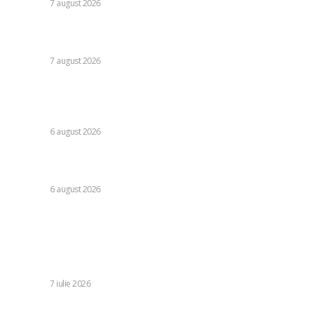
DIVERSE
7 august 2026
Moody’s va declara astăzi evaluarea României. Ilie Bolojan
preconizează: „Acțiunile au început să producă rezultate”
DIVERSE
7 august 2026
Folha, în afara CFR Cluj după înfrângerea cu Tromso! ”Voi
da afară pe toți!”. DOUĂ nume ”își dispută” funcția de
antrenor
DIVERSE
6 august 2026
Consumul energetic al românilor după îndemnurile lui Ilie
Bolojan la reținere: Informațiile Transelectrica
DIVERSE
6 august 2026
Stiri populare:
Moment istoric în Ungaria: emisia televiziunii și radioului
public a fost suspendată după scuze pentru falsele
informații anterioare.
DIVERSE
7 iulie 2026
ALERTĂ METEO | Cod galben de furtuni și grindină în