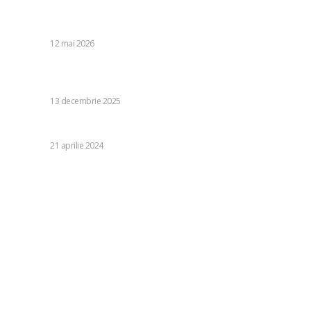
București. Specialiștii în meteorologie anticipază perioade
cu ploi și vânt intens, cu rafale de...
DIVERSE
12 mai 2026
Panouri fotovoltaice pentru sisteme hibride cu pompă de
căldură
DIVERSE
13 decembrie 2025
De ce este important confortul termic?
DIVERSE
21 aprilie 2024
Categorii:
Diverse
1243
Life Style
126
Business si Industrie
121
Casa si Gradina
92
Sanatate si Medicina
81
Auto
72