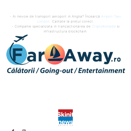
- Ai nevoie de transport aeroport in Anglia? Încearcă
Airport Taxi
London
. Calitate la prețul corect.
- Companie specializata in tranzactionarea de
Criptomonede
si
infrastructura blockchain.