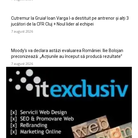
Cutremur la Gruia! Ioan Varga l-a destituit pe antrenor și alți 3
jucători de la CFR Cluj + Noul lider al echipei
7 august 2026
Moody’s va declara astăzi evaluarea României. Ilie Bolojan
preconizează: „Acțiunile au început să producă rezultate”
7 august 2026