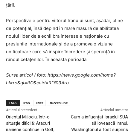
țării.
Perspectivele pentru viitorul Iranului sunt, așadar, pline
de potențial, însă depind în mare măsură de abilitatea
noului lider de a echilibra interesele naționale cu
presiunile internaționale și de a promova o viziune
unificatoare care să inspire încredere și speranță în
rândul cetățenilor. În această perioadă
Sursa articol / foto: https://news.google.com/home?
hl=ro&gl=RO&ceid=RO%3Aro
TAGS
Iran
lider
succesiune
Articolul precedent
Articolul următor
Orientul Mijlociu, într-o
Cum a influențat Israelul SUA
situație dificilă: Atacuri
să lovească Iranul.
iraniene continue în Golf,
Washingtonul a fost surprins