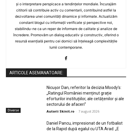
și o interpretare perspicace a tendințelor mondiale. Încurajăm
cititorii să contribuie activ cu comentarii, contribuind astfel la
dezvoltarea unei comunități dinamice și informate. Actualizăm
constant blogul cu informații verificate și perspective noi,
stabilindu-ne ca un reper de informare de calitate și analize de
încredere. Promovăm un dialog educativ și constructiv, oferind o
resursă esențială pentru cei dornici să înțeleagă complexitățile
lumii contemporane.
ARTICOLE ASEMANATOARE:
Nicușor Dan, referitor la decizia Moody’s:
„Ratingul României menținut grație
eforturilor instituțiilor, ale cetățenilor și ale
sectorului de afaceri”
Diverse
Autorii Skinit.ro
-
7 august 2026
Daniel Pancu, impresionat de un fotbalist
de la Rapid după egalul cu UTA Arad: „E