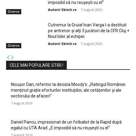
imposibil să nu reușești cu el”
Autorii Skinit.ro
-
7 august 2026
Diverse
Cutremur la Gruia! Ioan Varga l-a destituit
pe antrenor și alți 3 jucători de la CFR Cluj +
Noul lider al echipei
Autorii Skinit.ro
-
7 august 2026
Diverse
CELE MAI POPULARE STIRI !
Nicușor Dan, referitor la decizia Moody’s: „Ratingul României
menținut grație eforturilor instituțiilor, ale cetățenilor și ale
sectorului de afaceri”
7 august 2026
Daniel Pancu, impresionat de un fotbalist de la Rapid după
egalul cu UTA Arad: „E imposibil să nu reușești cu el”
7 august 2026