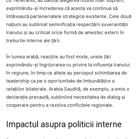
cu Teheranul, au salutat alegerea noului lider suprem,
exprimându-și încrederea că acesta va continua să
întărească parteneriatele strategice existente. Cele două
națiuni au subliniat semnificația respectării suveranității
Iranului și au criticat orice formă de amestec extern în
treburile interne ale țării.
În lumea arabă, reacțiile au fost mixte, unele țări
exprimându-și îngrijorarea cu privire la influența Iranului
în regiune, în timp ce altele au perceput schimbarea de
leadership ca pe o oportunitate de îmbunătățire a
relațiilor bilaterale. Arabia Saudită, de exemplu, a emis o
declarație precaută, subliniind necesitatea de dialog și
cooperare pentru a rezolva conflictele regionale.
Impactul asupra politicii interne