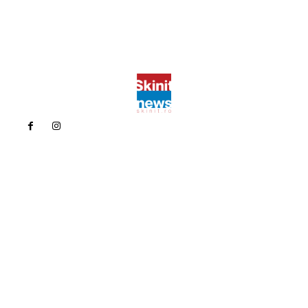
Politica de confidentialitate
Politica cookies (GDPR)
Contact
Bun venit la Skinit.ro !
Skinit News este site-ul dvs. de știri, divertisment, muzică. Vă
oferim cele mai recente știri de ultimă oră și videoclipuri direct
din industria divertismentului.
Contacteaza-ne oricand la adresa:
contact@skinit.ro