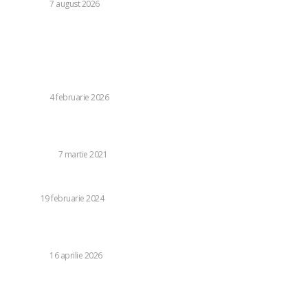
DIVERSE
7 august 2026
Stiri populare:
Documente enigmatice publicate de Ministerul Energiei și
șterse prompt / Furnizorii de electricitate și gaze acuzați
de creșterea nejustificată a tarifelor
DIVERSE
4 februarie 2026
Descoperă care sunt cele mai bune investiții de făcut in
anul 2021
INVESTITII
7 martie 2021
De ce să închiriezi o mașină pentru concedii?
AUTO
19 februarie 2024
INTERVIU LIVE cu Președintele Nicușor Dan în cadrul
crizei politice
DIVERSE
16 aprilie 2026
Categorii: