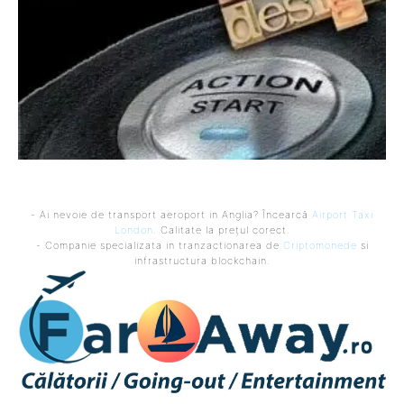
- Ai nevoie de transport aeroport in Anglia? Încearcă
Airport Taxi
London
. Calitate la prețul corect.
- Companie specializata in tranzactionarea de
Criptomonede
si
infrastructura blockchain.