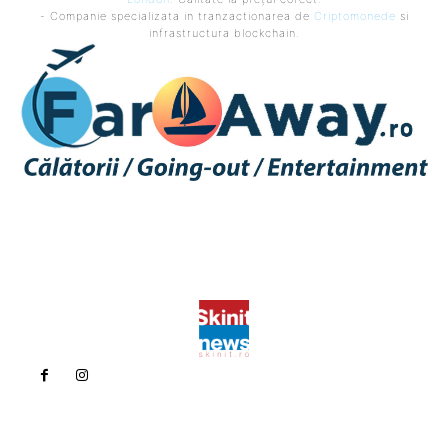
- Companie specializata in tranzactionarea de
Criptomonede
si
infrastructura blockchain.
Politica de confidentialitate
Politica cookies (GDPR)
Contact