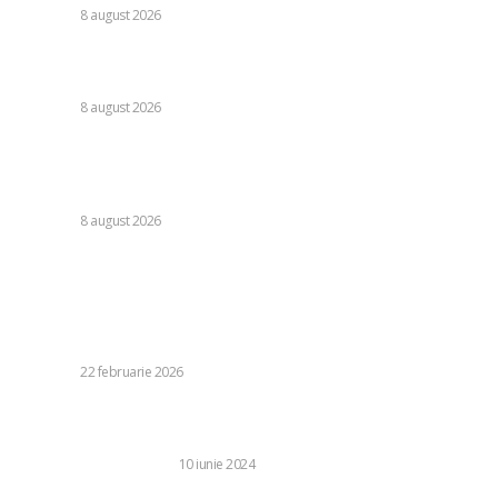
DIVERSE
8 august 2026
Cristi Chivu a formulat o părere evidentă după Juventus –
Inter 1-2: „Nu mi-a fost deloc pe plac!”
DIVERSE
8 august 2026
România se află în fața pericolului unui blackout complet
dacă dificultățile din sectorul energetic se intensifică.
Specialiștii cer inspecții…
DIVERSE
8 august 2026
Stiri populare:
Ministrul Sănătății Rogobete, după ce a generat panică pe
Facebook anunțând mobilizarea a 6 spitale pentru un avion
întors pe Otopeni, nu va mai...
DIVERSE
22 februarie 2026
O zi perfectă în București: ghid pentru o aventură
memorabilă
RELAXARE SI TIMP LIBER
10 iunie 2024