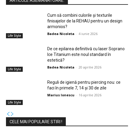
ARTICOLE ASEMANATOARE:
Cum să combini culorile și texturile
finisajelor de la REHAU pentru un design
armonios?
Badea Nicoleta
-
4 iunie 2026
Life Style
De ce epilarea definitivă cu laser Soprano
Ice Titanium este noul standard în
estetică?
Badea Nicoleta
-
20 aprilie 2026
Life Style
Reguli de igienă pentru piercing nou: ce
faci în primele 7, 14 și 30 de zile
Marius Ionescu
-
16 aprilie 2026
Life Style
CELE MAI POPULARE STIRI !