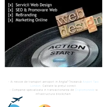
- Ai nevoie de transport aeroport in Anglia? Încearcă
Airport Taxi
London
. Calitate la prețul corect.
- Companie specializata in tranzactionarea de
Criptomonede
si
infrastructura blockchain.