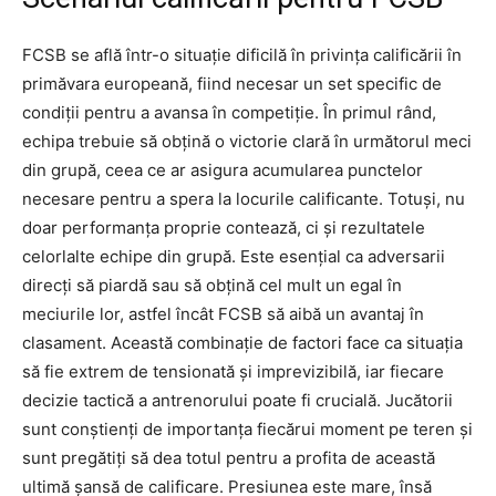
FCSB se află într-o situație dificilă în privința calificării în
primăvara europeană, fiind necesar un set specific de
condiții pentru a avansa în competiție. În primul rând,
echipa trebuie să obțină o victorie clară în următorul meci
din grupă, ceea ce ar asigura acumularea punctelor
necesare pentru a spera la locurile calificante. Totuși, nu
doar performanța proprie contează, ci și rezultatele
celorlalte echipe din grupă. Este esențial ca adversarii
direcți să piardă sau să obțină cel mult un egal în
meciurile lor, astfel încât FCSB să aibă un avantaj în
clasament. Această combinație de factori face ca situația
să fie extrem de tensionată și imprevizibilă, iar fiecare
decizie tactică a antrenorului poate fi crucială. Jucătorii
sunt conștienți de importanța fiecărui moment pe teren și
sunt pregătiți să dea totul pentru a profita de această
ultimă șansă de calificare. Presiunea este mare, însă