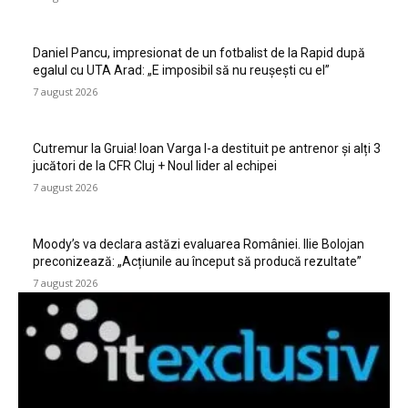
Daniel Pancu, impresionat de un fotbalist de la Rapid după
egalul cu UTA Arad: „E imposibil să nu reușești cu el”
7 august 2026
Cutremur la Gruia! Ioan Varga l-a destituit pe antrenor și alți 3
jucători de la CFR Cluj + Noul lider al echipei
7 august 2026
Moody’s va declara astăzi evaluarea României. Ilie Bolojan
preconizează: „Acțiunile au început să producă rezultate”
7 august 2026