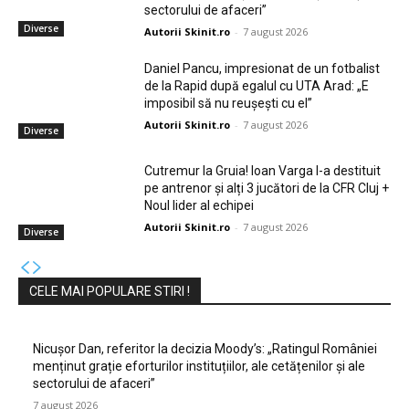
sectorului de afaceri”
Diverse
Autorii Skinit.ro
-
7 august 2026
Daniel Pancu, impresionat de un fotbalist
de la Rapid după egalul cu UTA Arad: „E
imposibil să nu reușești cu el”
Autorii Skinit.ro
-
7 august 2026
Diverse
Cutremur la Gruia! Ioan Varga l-a destituit
pe antrenor și alți 3 jucători de la CFR Cluj +
Noul lider al echipei
Autorii Skinit.ro
-
7 august 2026
Diverse
CELE MAI POPULARE STIRI !
Nicușor Dan, referitor la decizia Moody’s: „Ratingul României
menținut grație eforturilor instituțiilor, ale cetățenilor și ale
sectorului de afaceri”
7 august 2026