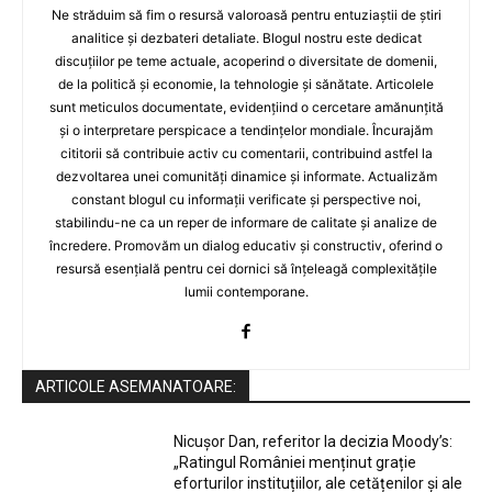
Ne străduim să fim o resursă valoroasă pentru entuziaștii de știri
analitice și dezbateri detaliate. Blogul nostru este dedicat
discuțiilor pe teme actuale, acoperind o diversitate de domenii,
de la politică și economie, la tehnologie și sănătate. Articolele
sunt meticulos documentate, evidențiind o cercetare amănunțită
și o interpretare perspicace a tendințelor mondiale. Încurajăm
cititorii să contribuie activ cu comentarii, contribuind astfel la
dezvoltarea unei comunități dinamice și informate. Actualizăm
constant blogul cu informații verificate și perspective noi,
stabilindu-ne ca un reper de informare de calitate și analize de
încredere. Promovăm un dialog educativ și constructiv, oferind o
resursă esențială pentru cei dornici să înțeleagă complexitățile
lumii contemporane.
ARTICOLE ASEMANATOARE:
Nicușor Dan, referitor la decizia Moody’s:
„Ratingul României menținut grație
eforturilor instituțiilor, ale cetățenilor și ale