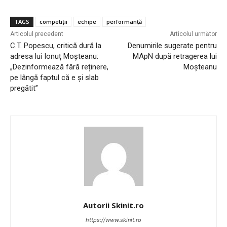
TAGS
competiții
echipe
performanță
Articolul precedent
Articolul următor
C.T. Popescu, critică dură la
Denumirile sugerate pentru
adresa lui Ionuț Moșteanu:
MApN după retragerea lui
„Dezinformează fără reținere,
Moșteanu
pe lângă faptul că e și slab
pregătit”
Autorii Skinit.ro
https://www.skinit.ro