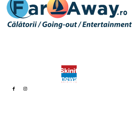
Politica de confidentialitate
Politica cookies (GDPR)
Contact
Bun venit la Skinit.ro !
Skinit News este site-ul dvs. de știri, divertisment, muzică. Vă
oferim cele mai recente știri de ultimă oră și videoclipuri direct