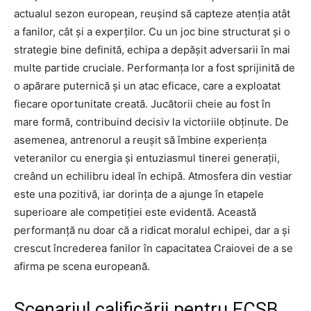
actualul sezon european, reușind să capteze atenția atât
a fanilor, cât și a experților. Cu un joc bine structurat și o
strategie bine definită, echipa a depășit adversarii în mai
multe partide cruciale. Performanța lor a fost sprijinită de
o apărare puternică și un atac eficace, care a exploatat
fiecare oportunitate creată. Jucătorii cheie au fost în
mare formă, contribuind decisiv la victoriile obținute. De
asemenea, antrenorul a reușit să îmbine experiența
veteranilor cu energia și entuziasmul tinerei generații,
creând un echilibru ideal în echipă. Atmosfera din vestiar
este una pozitivă, iar dorința de a ajunge în etapele
superioare ale competiției este evidentă. Această
performanță nu doar că a ridicat moralul echipei, dar a și
crescut încrederea fanilor în capacitatea Craiovei de a se
afirma pe scena europeană.
Scenariul calificării pentru FCSB