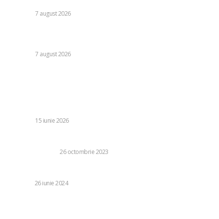
alți 3 jucători de la CFR Cluj + Noul lider al echipei
DIVERSE
7 august 2026
Moody’s va declara astăzi evaluarea României. Ilie Bolojan
preconizează: „Acțiunile au început să producă rezultate”
DIVERSE
7 august 2026
Stiri populare:
Stenogramă: Bolojan îi detaliază lui Veștea motivele
pentru care PNL nu poate susține un Guvern sub
conducerea sa.
DIVERSE
15 iunie 2026
Cele mai importante accesorii pentru perdele
CASA SI GRADINA
26 octombrie 2023
Secretul unui păr perfect aranjat în fiecare zi
BEAUTY
26 iunie 2024
Riscurile și beneficiile operației de corectare a aspectului
urechilor