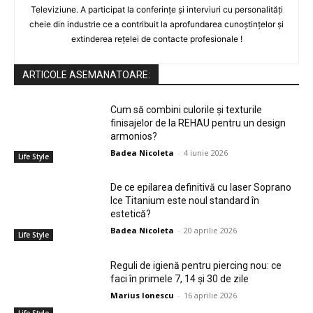
Televiziune. A participat la conferințe și interviuri cu personalități
cheie din industrie ce a contribuit la aprofundarea cunoștințelor și
extinderea rețelei de contacte profesionale !
ARTICOLE ASEMANATOARE:
Cum să combini culorile și texturile
finisajelor de la REHAU pentru un design
armonios?
Badea Nicoleta
-
4 iunie 2026
Life Style
De ce epilarea definitivă cu laser Soprano
Ice Titanium este noul standard în
estetică?
Badea Nicoleta
-
20 aprilie 2026
Life Style
Reguli de igienă pentru piercing nou: ce
faci în primele 7, 14 și 30 de zile
Marius Ionescu
-
16 aprilie 2026
Life Style