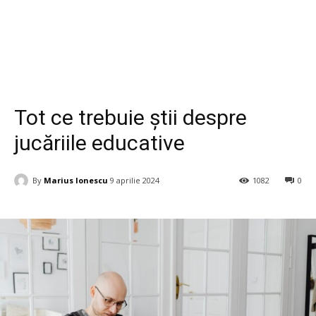
Life Style
Tot ce trebuie știi despre
jucăriile educative
By
Marius Ionescu
9 aprilie 2024
1082
0