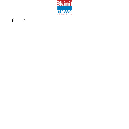
Politica de confidentialitate
Politica cookies (GDPR)
Contact
Bun venit la Skinit.ro !
Skinit News este site-ul dvs. de știri, divertisment, muzică. Vă
oferim cele mai recente știri de ultimă oră și videoclipuri direct
din industria divertismentului.
Contacteaza-ne oricand la adresa:
contact@skinit.ro
Politica de confidentialitate
Politica cookies (GDPR)
Contact