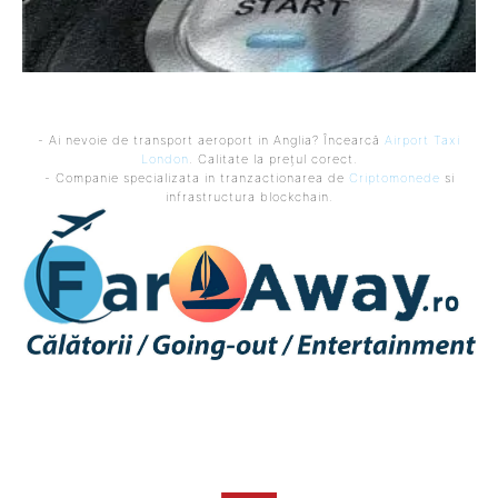
- Ai nevoie de transport aeroport in Anglia? Încearcă
Airport Taxi
London
. Calitate la prețul corect.
- Companie specializata in tranzactionarea de
Criptomonede
si
infrastructura blockchain.