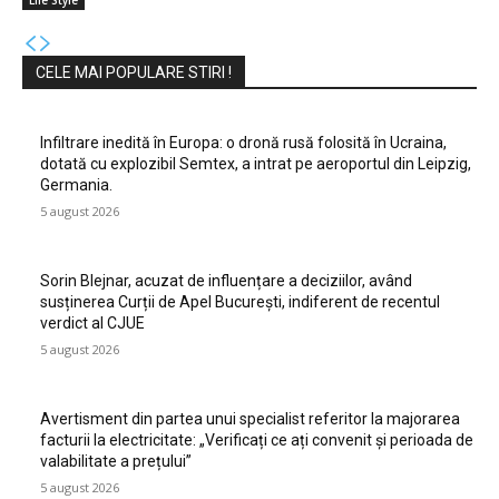
CELE MAI POPULARE STIRI !
Infiltrare inedită în Europa: o dronă rusă folosită în Ucraina,
dotată cu explozibil Semtex, a intrat pe aeroportul din Leipzig,
Germania.
5 august 2026
Sorin Blejnar, acuzat de influențare a deciziilor, având
susținerea Curții de Apel București, indiferent de recentul
verdict al CJUE
5 august 2026
Avertisment din partea unui specialist referitor la majorarea
facturii la electricitate: „Verificați ce ați convenit și perioada de
valabilitate a prețului”
5 august 2026