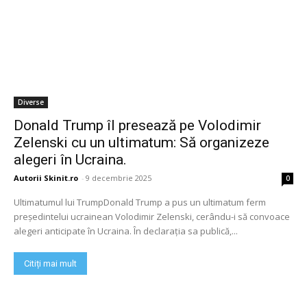
Diverse
Donald Trump îl presează pe Volodimir
Zelenski cu un ultimatum: Să organizeze
alegeri în Ucraina.
Autorii Skinit.ro
-
9 decembrie 2025
0
Ultimatumul lui TrumpDonald Trump a pus un ultimatum ferm
președintelui ucrainean Volodimir Zelenski, cerându-i să convoace
alegeri anticipate în Ucraina. În declarația sa publică,...
Citiți mai mult