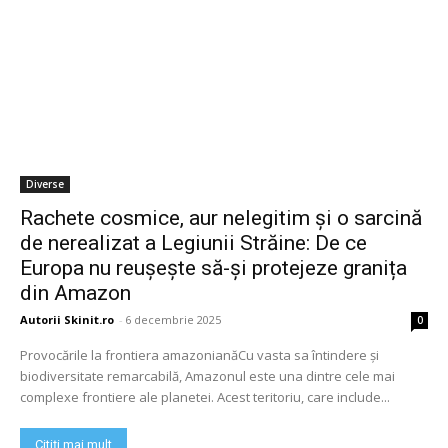
Diverse
Rachete cosmice, aur nelegitim și o sarcină
de nerealizat a Legiunii Străine: De ce
Europa nu reușește să-și protejeze granița
din Amazon
Autorii Skinit.ro
-
6 decembrie 2025
0
Provocările la frontiera amazonianăCu vasta sa întindere și
biodiversitate remarcabilă, Amazonul este una dintre cele mai
complexe frontiere ale planetei. Acest teritoriu, care include...
Citiți mai mult