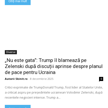
Citiți mai mult
Diverse
„Nu este gata”: Trump îl blamează pe
Zelenski după discuții aprinse despre planul
de pace pentru Ucraina
Autorii Skinit.ro
-
8 decembrie 2025
0
Critici exprimate de TrumpDonald Trump, fost lider al Statelor Unite,
a criticat aspru pe președintele ucrainean Volodimir Zelenski, după
recentele negocieri intense. Trump a...