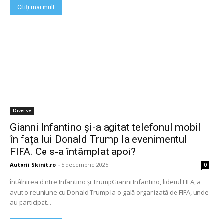
Citiți mai mult
Diverse
Gianni Infantino și-a agitat telefonul mobil
în fața lui Donald Trump la evenimentul
FIFA. Ce s-a întâmplat apoi?
Autorii Skinit.ro
-
5 decembrie 2025
0
întâlnirea dintre Infantino și TrumpGianni Infantino, liderul FIFA, a
avut o reuniune cu Donald Trump la o gală organizată de FIFA, unde
au participat...