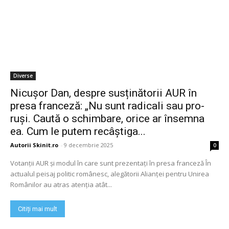
Diverse
Nicușor Dan, despre susținătorii AUR în
presa franceză: „Nu sunt radicali sau pro-
ruși. Caută o schimbare, orice ar însemna
ea. Cum le putem recâștiga...
Autorii Skinit.ro
-
9 decembrie 2025
0
Votanții AUR și modul în care sunt prezentați în presa franceză În
actualul peisaj politic românesc, alegătorii Alianței pentru Unirea
Românilor au atras atenția atât...
Citiți mai mult