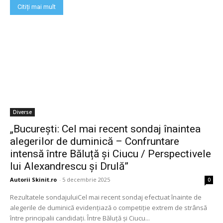
Citiți mai mult
Diverse
„București: Cel mai recent sondaj înaintea
alegerilor de duminică – Confruntare
intensă între Băluță și Ciucu / Perspectivele
lui Alexandrescu și Drulă”
Autorii Skinit.ro
-
5 decembrie 2025
0
Rezultatele sondajuluiCel mai recent sondaj efectuat înainte de
alegerile de duminică evidențiază o competiție extrem de strânsă
între principalii candidați. Între Băluță și Ciucu...