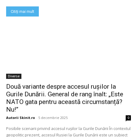
Citiți mai mult
Diverse
Două variante despre accesul rușilor la
Gurile Dunării. General de rang înalt: „Este
NATO gata pentru această circumstanță?
Nu!”
Autorii Skinit.ro
-
5 decembrie 2025
0
Posibile scenarii privind accesul rușilor la Gurile Dunării În contextul
geopolitic prezent, accesul Rusiei la Gurile Dunării este un subiect