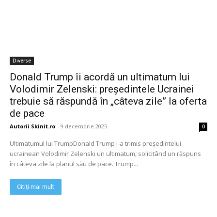
Diverse
Donald Trump îi acordă un ultimatum lui
Volodimir Zelenski: președintele Ucrainei
trebuie să răspundă în „câteva zile” la oferta
de pace
Autorii Skinit.ro
-
9 decembrie 2025
0
Ultimatumul lui TrumpDonald Trump i-a trimis președintelui
ucrainean Volodimir Zelenski un ultimatum, solicitând un răspuns
în câteva zile la planul său de pace. Trump...
Citiți mai mult