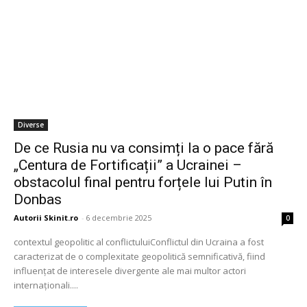
Diverse
De ce Rusia nu va consimți la o pace fără
„Centura de Fortificații” a Ucrainei –
obstacolul final pentru forțele lui Putin în
Donbas
Autorii Skinit.ro
-
6 decembrie 2025
0
contextul geopolitic al conflictuluiConflictul din Ucraina a fost
caracterizat de o complexitate geopolitică semnificativă, fiind
influențat de interesele divergente ale mai multor actori
internaționali....