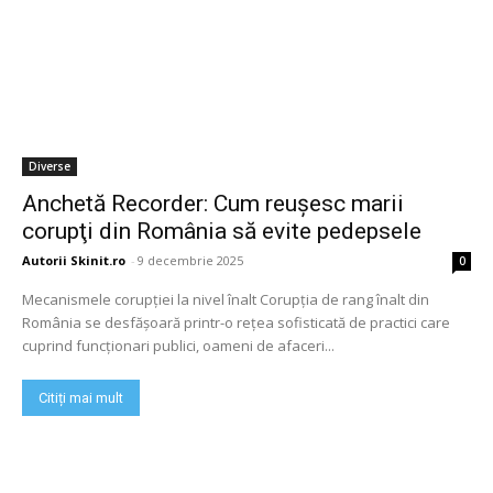
Diverse
Anchetă Recorder: Cum reuşesc marii
corupţi din România să evite pedepsele
Autorii Skinit.ro
-
9 decembrie 2025
0
Mecanismele corupției la nivel înalt Corupția de rang înalt din
România se desfășoară printr-o rețea sofisticată de practici care
cuprind funcționari publici, oameni de afaceri...
Citiți mai mult