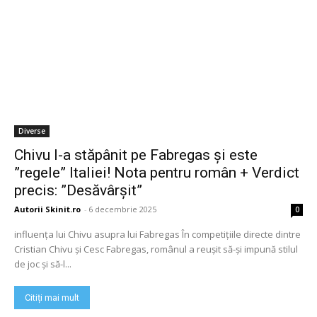
Diverse
Chivu l-a stăpânit pe Fabregas și este
”regele” Italiei! Nota pentru român + Verdict
precis: ”Desăvârșit”
Autorii Skinit.ro
-
6 decembrie 2025
0
influența lui Chivu asupra lui Fabregas În competițiile directe dintre
Cristian Chivu și Cesc Fabregas, românul a reușit să-și impună stilul
de joc și să-l...
Citiți mai mult