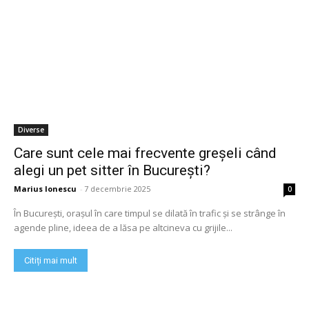
Diverse
Care sunt cele mai frecvente greșeli când
alegi un pet sitter în București?
Marius Ionescu
-
7 decembrie 2025
0
În București, orașul în care timpul se dilată în trafic și se strânge în
agende pline, ideea de a lăsa pe altcineva cu grijile...
Citiți mai mult