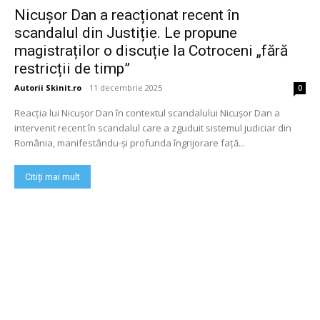
Nicușor Dan a reacționat recent în
scandalul din Justiție. Le propune
magistraților o discuție la Cotroceni „fără
restricții de timp”
Autorii Skinit.ro
-
11 decembrie 2025
0
Reacția lui Nicușor Dan în contextul scandalului Nicușor Dan a
intervenit recent în scandalul care a zguduit sistemul judiciar din
România, manifestându-și profunda îngrijorare față...
Citiți mai mult