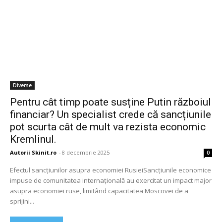
Diverse
Pentru cât timp poate susține Putin războiul
financiar? Un specialist crede că sancțiunile
pot scurta cât de mult va rezista economic
Kremlinul.
Autorii Skinit.ro
-
8 decembrie 2025
0
Efectul sancțiunilor asupra economiei RusieiSancțiunile economice
impuse de comunitatea internațională au exercitat un impact major
asupra economiei ruse, limitând capacitatea Moscovei de a
sprijini...