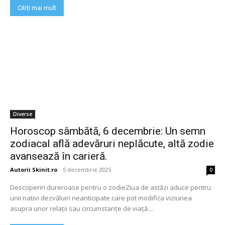
Citiți mai mult
Diverse
Horoscop sâmbătă, 6 decembrie: Un semn
zodiacal află adevăruri neplăcute, altă zodie
avansează în carieră.
Autorii Skinit.ro
-
5 decembrie 2025
0
Descoperiri dureroase pentru o zodieZiua de astăzi aduce pentru
unii nativi dezvăluiri neanticipate care pot modifica viziunea
asupra unor relații sau circumstanțe de viață....