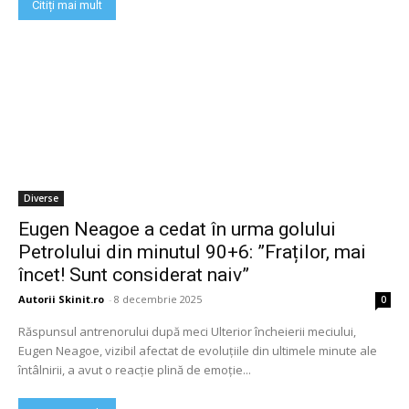
Citiți mai mult
Diverse
Eugen Neagoe a cedat în urma golului
Petrolului din minutul 90+6: ”Fraților, mai
încet! Sunt considerat naiv”
Autorii Skinit.ro
-
8 decembrie 2025
0
Răspunsul antrenorului după meci Ulterior încheierii meciului,
Eugen Neagoe, vizibil afectat de evoluțiile din ultimele minute ale
întâlnirii, a avut o reacție plină de emoție...