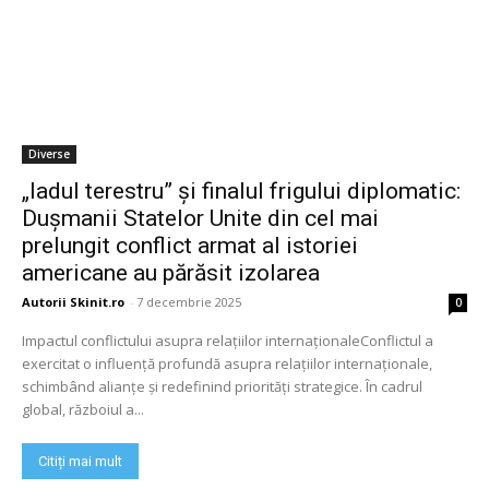
Diverse
„Iadul terestru” și finalul frigului diplomatic:
Dușmanii Statelor Unite din cel mai
prelungit conflict armat al istoriei
americane au părăsit izolarea
Autorii Skinit.ro
-
7 decembrie 2025
0
Impactul conflictului asupra relațiilor internaționaleConflictul a
exercitat o influență profundă asupra relațiilor internaționale,
schimbând alianțe și redefinind priorități strategice. În cadrul
global, războiul a...
Citiți mai mult