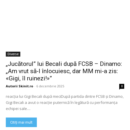
Diverse
„Jucătorul” lui Becali după FCSB – Dinamo:
„Am vrut să-l înlocuiesc, dar MM mi-a zis:
«Gigi, îl ruinezi!»”
Autorii Skinit.ro
-
6 decembrie 2025
0
reacția lui Gigi Becali după meciDupă partida dintre FCSB și Dinamo,
Gigi Becali a avut o reacție puternică în legătură cu performanța
echipei sale....
Citiți mai mult