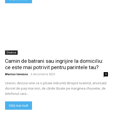
Diverse
Camin de batrani sau ingrijire la domiciliu:
ce este mai potrivit pentru parintele tau?
Marius Ionescu
-
6 decembrie 2025
0
Uneori, decizia vine ca o ploaie măruntă dinspre toamnă, anunțată
discret de pași mai mici, de cănile lăsate pe marginea chiuvetei, de
telefonul care...
Citiți mai mult