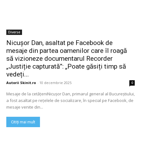
Diverse
Nicușor Dan, asaltat pe Facebook de
mesaje din partea oamenilor care îl roagă
să vizioneze documentarul Recorder
„Justiție capturată”: „Poate găsiți timp să
vedeți...
Autorii Skinit.ro
-
10 decembrie 2025
0
Mesaje de la cetățeniNicușor Dan, primarul general al Bucureștiului,
a fost asaltat pe rețelele de socializare, în special pe Facebook, de
mesaje venite din...
Citiți mai mult