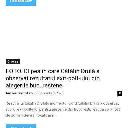
Citiți mai mult
Diverse
FOTO. Clipea în care Cătălin Drulă a
observat rezultatul exit-poll-ului din
alegerile bucureștene
Autorii Skinit.ro
-
7 decembrie 2025
0
Reacția lui Cătălin DrulăÎn momentul când Cătălin Drulă a observat
scorul exit-poll-ului pentru alegerile din București, reacția sa a fost
de surprindere și focalizare....