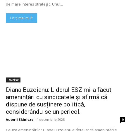
de mare interes strategic. Unul...
Citiți mai mult
Diverse
Diana Buzoianu: Liderul ESZ mi-a făcut
amenințări cu sindicatele și afirmă că
dispune de susținere politică,
considerându-se un pericol.
Autorii Skinit.ro
-
4 decembrie 2025
0
Cauza amenințărilor Diana Buzoianu a detaliat că amenințările