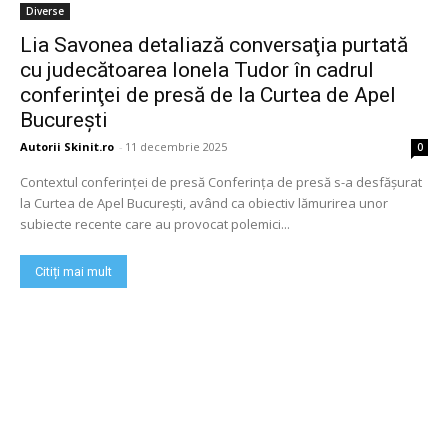
Diverse
Lia Savonea detaliază conversaţia purtată
cu judecătoarea Ionela Tudor în cadrul
conferinţei de presă de la Curtea de Apel
Bucureşti
Autorii Skinit.ro
-
11 decembrie 2025
0
Contextul conferinței de presă Conferința de presă s-a desfășurat
la Curtea de Apel București, având ca obiectiv lămurirea unor
subiecte recente care au provocat polemici...
Citiți mai mult