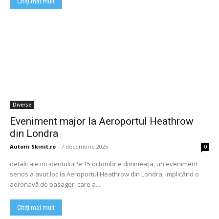
Citiți mai mult
Diverse
Eveniment major la Aeroportul Heathrow
din Londra
Autorii Skinit.ro
-
7 decembrie 2025
0
detalii ale incidentuluiPe 15 octombrie dimineața, un eveniment
serios a avut loc la Aeroportul Heathrow din Londra, implicând o
aeronavă de pasageri care a...
Citiți mai mult