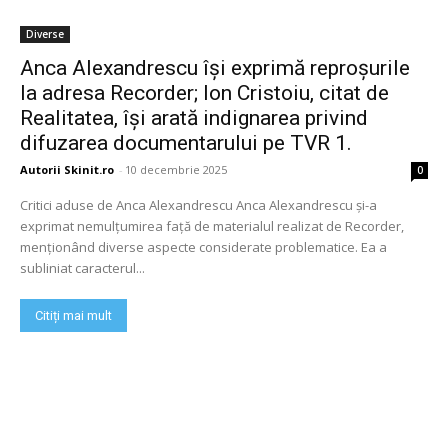
Diverse
Anca Alexandrescu îşi exprimă reproşurile
la adresa Recorder; Ion Cristoiu, citat de
Realitatea, îşi arată indignarea privind
difuzarea documentarului pe TVR 1.
Autorii Skinit.ro
-
10 decembrie 2025
0
Critici aduse de Anca Alexandrescu Anca Alexandrescu și-a
exprimat nemulțumirea față de materialul realizat de Recorder,
menționând diverse aspecte considerate problematice. Ea a
subliniat caracterul...
Citiți mai mult