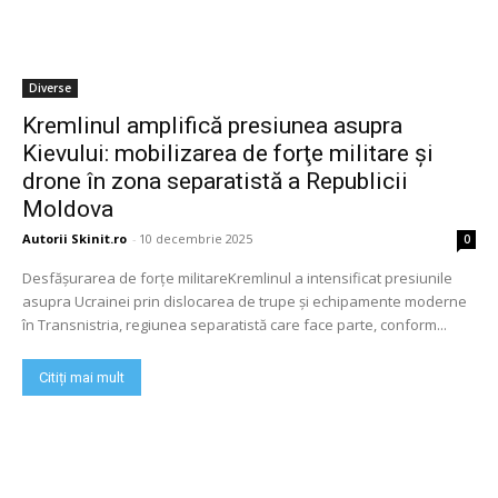
Diverse
Kremlinul amplifică presiunea asupra
Kievului: mobilizarea de forţe militare şi
drone în zona separatistă a Republicii
Moldova
Autorii Skinit.ro
-
10 decembrie 2025
0
Desfășurarea de forțe militareKremlinul a intensificat presiunile
asupra Ucrainei prin dislocarea de trupe și echipamente moderne
în Transnistria, regiunea separatistă care face parte, conform...
Citiți mai mult