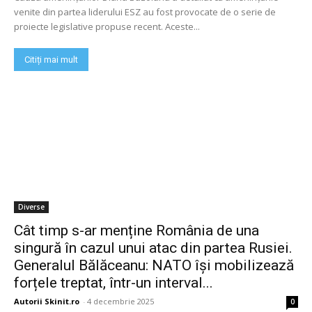
venite din partea liderului ESZ au fost provocate de o serie de
proiecte legislative propuse recent. Aceste...
Citiți mai mult
Diverse
Cât timp s-ar menține România de una
singură în cazul unui atac din partea Rusiei.
Generalul Bălăceanu: NATO își mobilizează
forțele treptat, într-un interval...
Autorii Skinit.ro
-
4 decembrie 2025
0