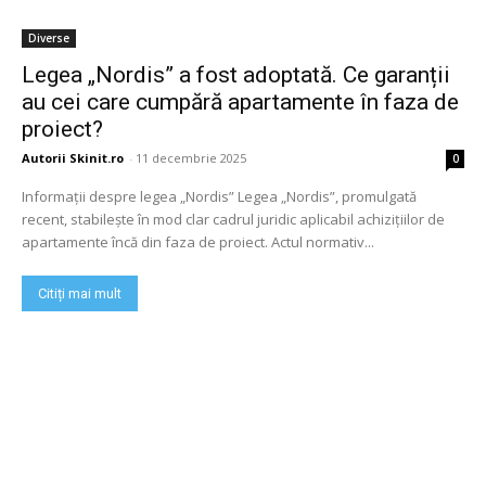
Diverse
Legea „Nordis” a fost adoptată. Ce garanții
au cei care cumpără apartamente în faza de
proiect?
Autorii Skinit.ro
-
11 decembrie 2025
0
Informații despre legea „Nordis” Legea „Nordis”, promulgată
recent, stabilește în mod clar cadrul juridic aplicabil achizițiilor de
apartamente încă din faza de proiect. Actul normativ...
Citiți mai mult