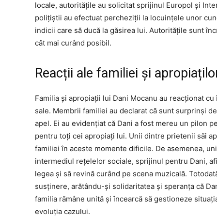
locale, autoritățile au solicitat sprijinul Europol și Int
polițiștii au efectuat percheziții la locuințele unor cu
indicii care să ducă la găsirea lui. Autoritățile sunt înc
cât mai curând posibil.
Reacții ale familiei și apropiațilo
Familia și apropiații lui Dani Mocanu au reacționat cu 
sale. Membrii familiei au declarat că sunt surprinși de 
apel. Ei au evidențiat că Dani a fost mereu un pilon pe
pentru toți cei apropiați lui. Unii dintre prietenii săi 
familiei în aceste momente dificile. De asemenea, unii
intermediul rețelelor sociale, sprijinul pentru Dani, 
legea și să revină curând pe scena muzicală. Totodată,
susținere, arătându-și solidaritatea și speranța că Dani
familia rămâne unită și încearcă să gestioneze situați
evoluția cazului.