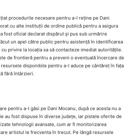
ițiat procedurile necesare pentru a-l reține pe Dani
rat cu alte instituții de ordine publică pentru a asigura
 a fost oficial declarat dispărut și pus sub urmărire
ăcut un apel către public pentru asistență în identificarea
 cu privire la locația sa să contacteze imediat autoritățile.
nctele de frontieră pentru a preveni o eventuală încercare de
ate resursele disponibile pentru a-l aduce pe cântăreț în fața
 fără întârzieri.
are pentru a-l găsi pe Dani Mocanu, după ce acesta nu a
ie au fost dispuse în diverse județe, iar pistele oferite de
tilizate tehnologii avansate, cum ar fi monitorizarea
are artistul le frecventa în trecut. Pe lângă resursele