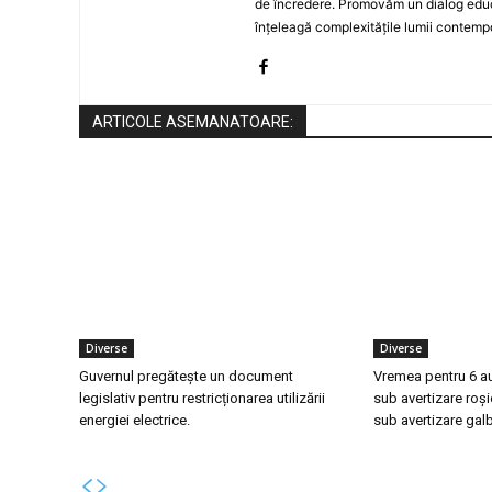
de încredere. Promovăm un dialog educat
înțeleagă complexitățile lumii contemp
ARTICOLE ASEMANATOARE:
Diverse
Diverse
Guvernul pregătește un document
Vremea pentru 6 a
legislativ pentru restricționarea utilizării
sub avertizare roși
energiei electrice.
sub avertizare gal