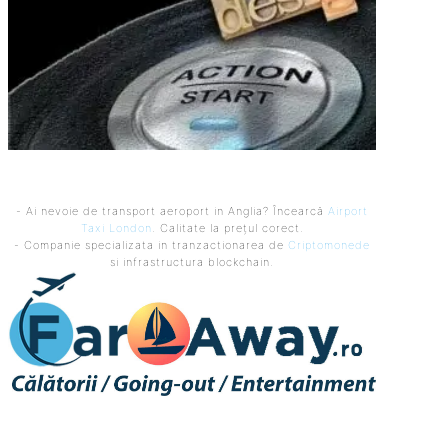
- Ai nevoie de transport aeroport in Anglia? Încearcă
Airport
Taxi London
. Calitate la prețul corect.
- Companie specializata in tranzactionarea de
Criptomonede
si infrastructura blockchain.