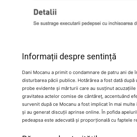
Informații despre sentință
Dani Mocanu a primit o condamnare de patru ani de înc
disturbarea păcii publice. Hotărârea a fost dată după 
probe evidente și mărturii care au susținut acuzațiile 
gravitatea actelor comise de cântăreț, accentuând efec
survenit după ce Mocanu a fost implicat în mai multe i
și au generat discuții aprinse online. În pofida apelur
pedeapsa este adecvată și proporțională cu faptele re