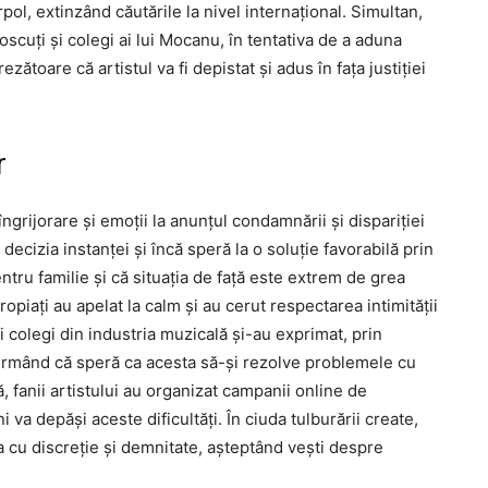
erpol, extinzând căutările la nivel internațional. Simultan,
noscuți și colegi ai lui Mocanu, în tentativa de a aduna
rezătoare că artistul va fi depistat și adus în fața justiției
r
îngrijorare și emoții la anunțul condamnării și dispariției
decizia instanței și încă speră la o soluție favorabilă prin
ntru familie și că situația de față este extrem de grea
apropiați au apelat la calm și au cerut respectarea intimității
 colegi din industria muzicală și-au exprimat, prin
afirmând că speră ca acesta să-și rezolve problemele cu
 fanii artistului au organizat campanii online de
 va depăși aceste dificultăți. În ciuda tulburării create,
a cu discreție și demnitate, așteptând vești despre