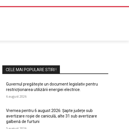
DIVERTISMENT
CELE MAI POPULARE STIRI !
Guvernul pregătește un document legislativ pentru
restricționarea utilizării energiei electrice.
6 august 2026
Vremea pentru 6 august 2026: Șapte județe sub
avertizare roșie de caniculă, alte 31 sub avertizare
galbenă de furtuni
5 august 2026