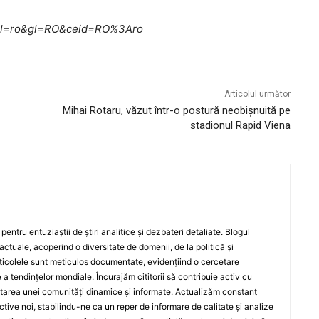
me?hl=ro&gl=RO&ceid=RO%3Aro
Articolul următor
Mihai Rotaru, văzut într-o postură neobișnuită pe
stadionul Rapid Viena
entru entuziaștii de știri analitice și dezbateri detaliate. Blogul
actuale, acoperind o diversitate de domenii, de la politică și
rticolele sunt meticulos documentate, evidențiind o cercetare
a tendințelor mondiale. Încurajăm cititorii să contribuie activ cu
oltarea unei comunități dinamice și informate. Actualizăm constant
ective noi, stabilindu-ne ca un reper de informare de calitate și analize