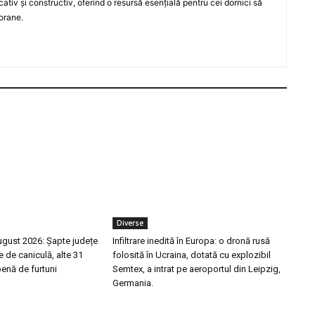
iv și constructiv, oferind o resursă esențială pentru cei dornici să
orane.
Diverse
ugust 2026: Șapte județe
Infiltrare inedită în Europa: o dronă rusă
e de caniculă, alte 31
folosită în Ucraina, dotată cu explozibil
benă de furtuni
Semtex, a intrat pe aeroportul din Leipzig,
Germania.