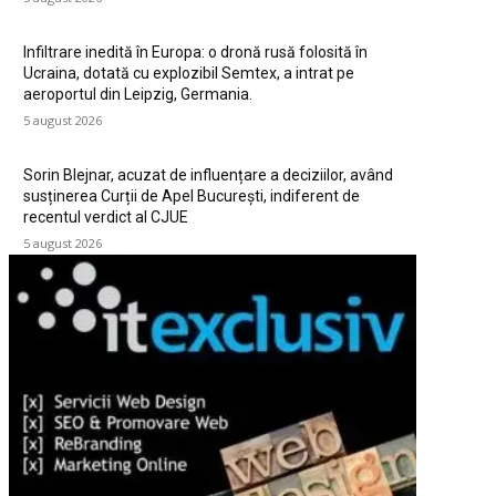
Infiltrare inedită în Europa: o dronă rusă folosită în
Ucraina, dotată cu explozibil Semtex, a intrat pe
aeroportul din Leipzig, Germania.
5 august 2026
Sorin Blejnar, acuzat de influențare a deciziilor, având
susținerea Curții de Apel București, indiferent de
recentul verdict al CJUE
5 august 2026