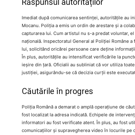
Răspunsul autorităților
Imediat după comunicarea sentinței, autoritățile au in
Mocanu. Poliția a emis un ordin de arestare și a colabo
capturarea lui. Cum artistul nu s-a predat voluntar, el
națională. Inspectoratul General al Poliției Române a f
lui, solicitând oricărei persoane care deține informații
În plus, autoritățile au intensificat verificările la pu
ieșire din țară. Oficialii au subliniat că vor utiliza to
justiției, asigurându-se că decizia curții este executată
Căutările în progres
Poliția Română a demarat o amplă operațiune de căut
fost localizat la adresa indicată. Echipele de intervenț
informatori au fost verificate atent. În plus, au fost u
comunicațiilor și supravegherea video în locurile pe c