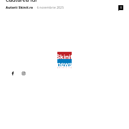
Autorii Skinit.ro
-
6 noiembrie 2025
0
Politica de confidentialitate
Politica cookies (GDPR)
Contact
Bun venit la Skinit.ro !
Skinit News este site-ul dvs. de știri, divertisment, muzică. Vă
oferim cele mai recente știri de ultimă oră și videoclipuri direct
din industria divertismentului.