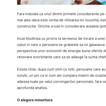
Fara indoiala ca unul dintre primele considerente pe 
mai ales daca este vorba de viitoarea lor locuinta, es
constructie. Oricine a luat in considerare aceasta ipo
Incertitudinea cu privire la termenul de livrare a unei 
cazul in care o persoana se grabeste sa isi gaseasc
perspectiva unor economii de energie bune oferite de
renovare exorbitante care sa se adauge la suma chelt
Exista chiar, dupa cum stim cu totii, persoane care au
solutii, un pic ca si cum am cumpara masini de ocazie. 
adesea luate pe valul convingerilor personale, fara ca
aprofunda analiza.
O alegere minoritara