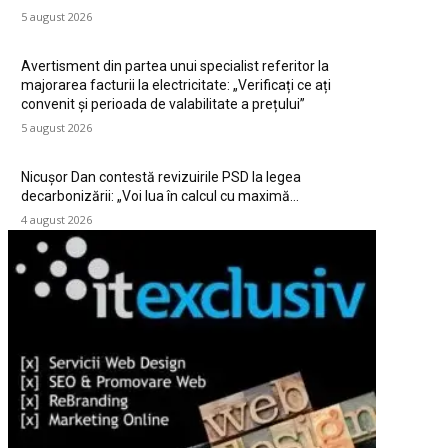
5 august 2026
Avertisment din partea unui specialist referitor la
majorarea facturii la electricitate: „Verificați ce ați
convenit și perioada de valabilitate a prețului”
5 august 2026
Nicușor Dan contestă revizuirile PSD la legea
decarbonizării: „Voi lua în calcul cu maximă…
4 august 2026