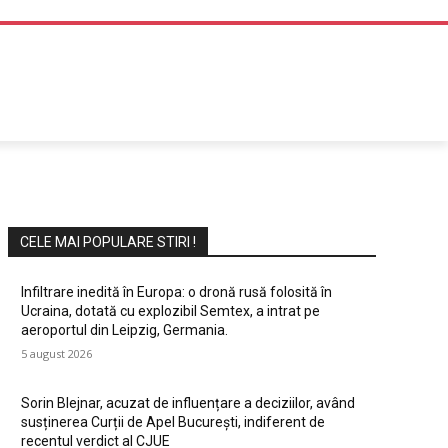
DIVERTISMENT
CELE MAI POPULARE STIRI !
Infiltrare inedită în Europa: o dronă rusă folosită în
Ucraina, dotată cu explozibil Semtex, a intrat pe
aeroportul din Leipzig, Germania.
5 august 2026
Sorin Blejnar, acuzat de influențare a deciziilor, având
susținerea Curții de Apel București, indiferent de
recentul verdict al CJUE