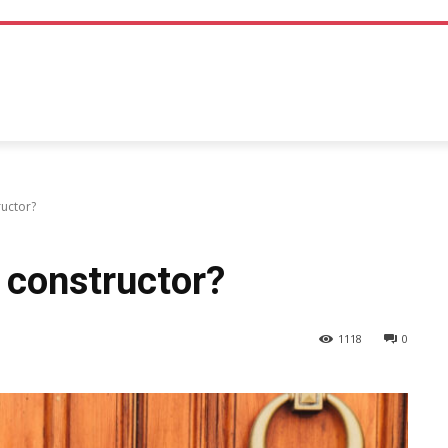
TEHNOLOGIE
LIFE STYLE
SANATATE SI MEDICINA
ructor?
a constructor?
1118
0