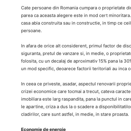
Cate persoane din Romania cumpara o proprietate direc
parea ca aceasta alegere este in mod cert minoritara.
casa abia construita sau in constructie, in timp ce ceil
persoane.
In afara de orice alt considerent, primul factor de dis
siguranta, pretul de vanzare si, in medie, o propriet
folosita, cu un decalaj de aproximativ 15% pana la 30%.
un mod specific, deoarece factorii teritoriali au inca o
In ceea ce priveste, asadar, aspectul renovarii proprie
crizei economice care tocmai a trecut, cateva caracteri
imobiliara este larg raspandita, pana la punctul in car
le apartine, criza a dus la o scadere a disponibilitati
cladirilor, care sunt astfel, in medie, in stare proasta.
Economie de energie