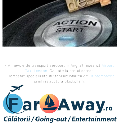
- Ai nevoie de transport aeroport in Anglia? Încearcă
Airport
Taxi London
. Calitate la prețul corect.
- Companie specializata in tranzactionarea de
Criptomonede
si infrastructura blockchain.