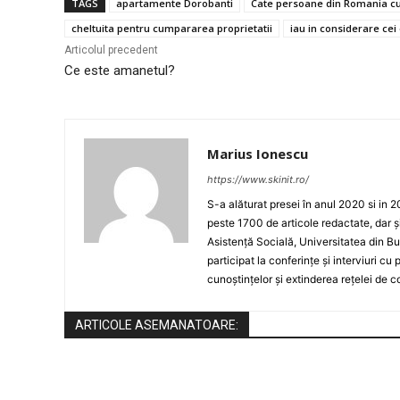
TAGS
apartamente Dorobanti
Cate persoane din Romania cum
cheltuita pentru cumpararea proprietatii
iau in considerare ce
Articolul precedent
Ce este amanetul?
Marius Ionescu
https://www.skinit.ro/
S-a alăturat presei în anul 2020 si in 2
peste 1700 de articole redactate, dar ș
Asistență Socială, Universitatea din Bu
participat la conferințe și interviuri cu
cunoștințelor și extinderea rețelei de c
ARTICOLE ASEMANATOARE: