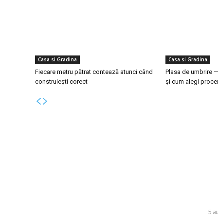
Casa si Gradina
Casa si Gradina
Fiecare metru pătrat contează atunci când
Plasa de umbrire —
construiești corect
și cum alegi procen
Bun venit la Skinit.ro !
Ultim
Infiltrare 
Skinit News este site-ul dvs. de știri, divertisment,
în Ucraina
muzică. Vă oferim cele mai recente știri de ultimă
pe aeropor
oră și videoclipuri direct din industria
divertismentului.
DIVERSE
5 a