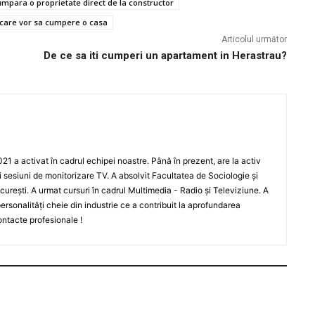
para o proprietate direct de la constructor
i care vor sa cumpere o casa
Articolul următor
De ce sa iti cumperi un apartament in Herastrau?
021 a activat în cadrul echipei noastre. Până în prezent, are la activ
i sesiuni de monitorizare TV. A absolvit Facultatea de Sociologie și
curești. A urmat cursuri în cadrul Multimedia - Radio și Televiziune. A
 personalități cheie din industrie ce a contribuit la aprofundarea
ontacte profesionale !