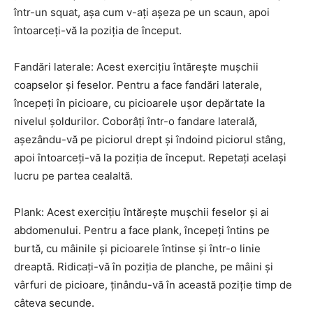
într-un squat, așa cum v-ați așeza pe un scaun, apoi
întoarceți-vă la poziția de început.
Fandări laterale: Acest exercițiu întărește mușchii
coapselor și feselor. Pentru a face fandări laterale,
începeți în picioare, cu picioarele ușor depărtate la
nivelul șoldurilor. Coborâți într-o fandare laterală,
așezându-vă pe piciorul drept și îndoind piciorul stâng,
apoi întoarceți-vă la poziția de început. Repetați același
lucru pe partea cealaltă.
Plank: Acest exercițiu întărește mușchii feselor și ai
abdomenului. Pentru a face plank, începeți întins pe
burtă, cu mâinile și picioarele întinse și într-o linie
dreaptă. Ridicați-vă în poziția de planche, pe mâini și
vârfuri de picioare, ținându-vă în această poziție timp de
câteva secunde.