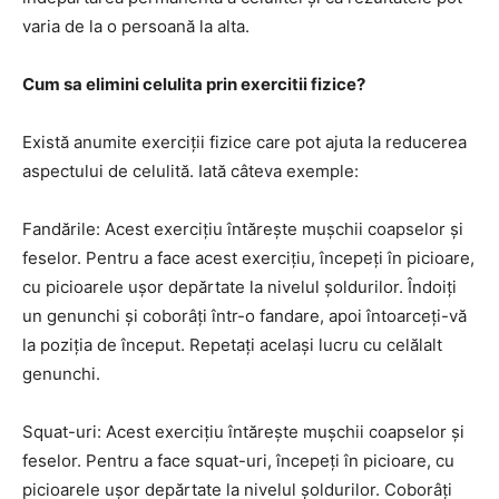
varia de la o persoană la alta.
Cum sa elimini celulita prin exercitii fizice?
Există anumite exerciții fizice care pot ajuta la reducerea
aspectului de celulită. Iată câteva exemple:
Fandările: Acest exercițiu întărește mușchii coapselor și
feselor. Pentru a face acest exercițiu, începeți în picioare,
cu picioarele ușor depărtate la nivelul șoldurilor. Îndoiți
un genunchi și coborâți într-o fandare, apoi întoarceți-vă
la poziția de început. Repetați același lucru cu celălalt
genunchi.
Squat-uri: Acest exercițiu întărește mușchii coapselor și
feselor. Pentru a face squat-uri, începeți în picioare, cu
picioarele ușor depărtate la nivelul șoldurilor. Coborâți