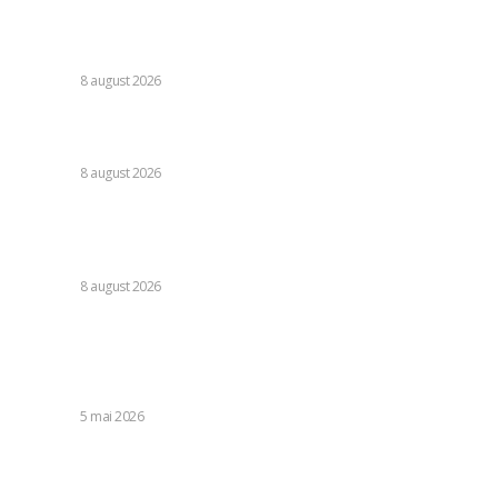
Nu s-au retras! » Ce s-a petrecut pe teren, imediat după
Dinamo – FC Voluntari 4-0
DIVERSE
8 august 2026
Cristi Chivu a formulat o părere evidentă după Juventus –
Inter 1-2: „Nu mi-a fost deloc pe plac!”
DIVERSE
8 august 2026
România se află în fața pericolului unui blackout complet
dacă dificultățile din sectorul energetic se intensifică.
Specialiștii cer inspecții…
DIVERSE
8 august 2026
Stiri populare:
Șeful forțelor armate israeliene din Cisiordania susține că
soldații săi omoară la un nivel neegalat din 1967
DIVERSE
5 mai 2026
Hotel Parâng Băile Olănești – Facilități de cazare și
tratament