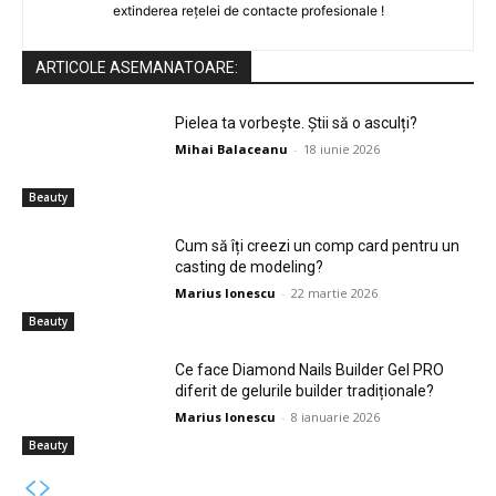
extinderea rețelei de contacte profesionale !
ARTICOLE ASEMANATOARE:
Pielea ta vorbește. Știi să o asculți?
Mihai Balaceanu
-
18 iunie 2026
Beauty
Cum să îți creezi un comp card pentru un
casting de modeling?
Marius Ionescu
-
22 martie 2026
Beauty
Ce face Diamond Nails Builder Gel PRO
diferit de gelurile builder tradiționale?
Marius Ionescu
-
8 ianuarie 2026
Beauty