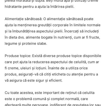
pielea hidratată și suplă. Beți multă apă și utilizați creme
hidratante pentru a ajuta la întărirea pielii.
Alimentație sănătoasă: O alimentație sănătoasă poate
ajuta la menținerea greutății corporale în limitele normale
și la îmbunătățirea aspectului pielii. Încercați să includeți
în dieta dvs. alimente bogate în nutrienți, cum ar fi fructe,
legume și proteine slabe.
Produse topice: Există diverse produse topice disponibile
care pot ajuta la reducerea aspectului de celulită, cum ar
fi creme, uleiuri și loțiuni. Înainte de a utiliza orice
produs, asigurați-vă că citiți eticheta cu atenție pentru a
vă asigura că este sigur și eficient.
Cu toate acestea, este important de reținut că celulita
este o problemă comună și complet normală, care
afectează multe persoane, indiferent de greutatea lor sau