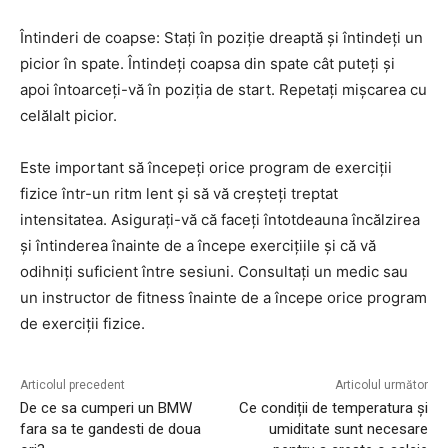
Întinderi de coapse: Stați în poziție dreaptă și întindeți un
picior în spate. Întindeți coapsa din spate cât puteți și
apoi întoarceți-vă în poziția de start. Repetați mișcarea cu
celălalt picior.
Este important să începeți orice program de exerciții
fizice într-un ritm lent și să vă creșteți treptat
intensitatea. Asigurați-vă că faceți întotdeauna încălzirea
și întinderea înainte de a începe exercițiile și că vă
odihniți suficient între sesiuni. Consultați un medic sau
un instructor de fitness înainte de a începe orice program
de exerciții fizice.
Articolul precedent
Articolul următor
De ce sa cumperi un BMW
Ce condiții de temperatura și
fara sa te gandesti de doua
umiditate sunt necesare