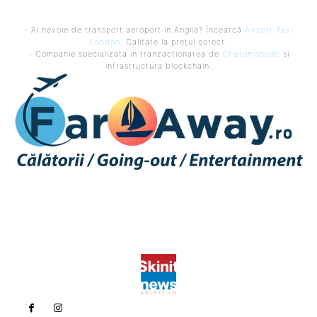
- Ai nevoie de transport aeroport in Anglia? Încearcă
Airport Taxi
London
. Calitate la prețul corect.
- Companie specializata in tranzactionarea de
Criptomonede
si
infrastructura blockchain.