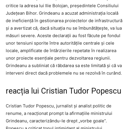
critice la adresa lui Ilie Bolojan, președintele Consiliului
Județean Bihor. Grindeanu a acuzat administrația locală
de ineficiență în gestionarea proiectelor de infrastructură
și a avertizat că, dacă situația nu se îmbunătățește, va lua
măsuri severe. Aceste declarații au fost făcute pe fondul
unor tensiuni sporite între autoritățile centrale și cele
locale, amplificate de întârzierile repetate în realizarea
unor proiecte esențiale pentru dezvoltarea regiunii.
Grindeanu a subliniat că răbdarea sa este limitată și că va
interveni direct dacă problemele nu se rezolvă în curând.
reacția lui Cristian Tudor Popescu
Cristian Tudor Popescu, jurnalist și analist politic de
renume, a reacționat prompt la afirmațiile ministrului
Grindeanu, caracterizându-le drept „vorbe goale”.
Popescu a criticat tonul intimidant al ministrului,