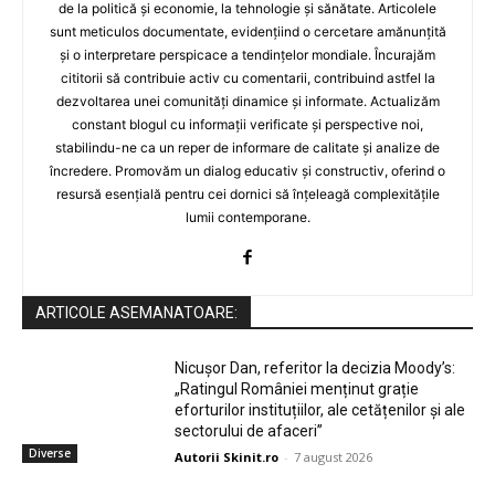
de la politică și economie, la tehnologie și sănătate. Articolele
sunt meticulos documentate, evidențiind o cercetare amănunțită
și o interpretare perspicace a tendințelor mondiale. Încurajăm
cititorii să contribuie activ cu comentarii, contribuind astfel la
dezvoltarea unei comunități dinamice și informate. Actualizăm
constant blogul cu informații verificate și perspective noi,
stabilindu-ne ca un reper de informare de calitate și analize de
încredere. Promovăm un dialog educativ și constructiv, oferind o
resursă esențială pentru cei dornici să înțeleagă complexitățile
lumii contemporane.
ARTICOLE ASEMANATOARE:
Nicușor Dan, referitor la decizia Moody’s:
„Ratingul României menținut grație
eforturilor instituțiilor, ale cetățenilor și ale
sectorului de afaceri”
Diverse
Autorii Skinit.ro
-
7 august 2026