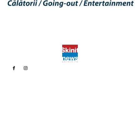
Politica de confidentialitate
Politica cookies (GDPR)
Contact
Bun venit la Skinit.ro !
Skinit News este site-ul dvs. de știri, divertisment, muzică. Vă
oferim cele mai recente știri de ultimă oră și videoclipuri direct
din industria divertismentului.
Contacteaza-ne oricand la adresa:
contact@skinit.ro