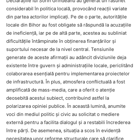
Declarațiile lui Sorin Grindeanu au generat un răsunet
considerabil în politica locală, provocând reacții variate
din partea actorilor implicați. Pe de o parte, autoritățile
locale din Bihor au fost obligate să răspundă la acuzațiile
de ineficiență, iar pe de altă parte, acestea au subliniat
dificultățile întâmpinate în obținerea finanțărilor și
suportului necesar de la nivel central. Tensiunile
generate de aceste afirmații au adâncit diviziunile deja
existente între guvern și administrațiile locale, periclitând
colaborarea esențială pentru implementarea proiectelor
de infrastructură. În plus, atmosfera conflictuală a fost
amplificată de mass-media, care a oferit o atenție
deosebită acestui subiect, contribuind astfel la
polarizarea opiniei publice. În această lumină, anumite
voci din mediul politic și civic au solicitat o mediere
externă pentru a facilita dialogul și a restabili încrederea
între părți. De asemenea, situația a scos în evidență
necesitatea unor reforme structurale care să clarifice