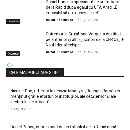
Daniel Pancu, impresionat de un fotbalist
de la Rapid după egalul cu UTA Arad: „E
imposibil să nu reușești cu el”
Autorii Skinit.ro
-
7 august 2026
Diverse
Cutremur la Gruia! Ioan Varga l-a destituit
pe antrenor și alți 3 jucători de la CFR Cluj +
Noul lider al echipei
Autorii Skinit.ro
-
7 august 2026
Diverse
CELE MAI POPULARE STIRI !
Nicușor Dan, referitor la decizia Moody’s: „Ratingul României
menținut grație eforturilor instituțiilor, ale cetățenilor și ale
sectorului de afaceri”
7 august 2026
Daniel Pancu, impresionat de un fotbalist de la Rapid după