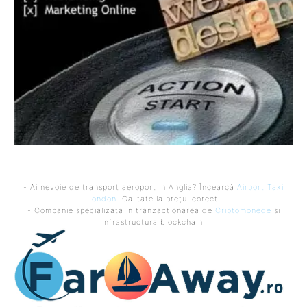
- Ai nevoie de transport aeroport in Anglia? Încearcă
Airport Taxi
London
. Calitate la prețul corect.
- Companie specializata in tranzactionarea de
Criptomonede
si
infrastructura blockchain.