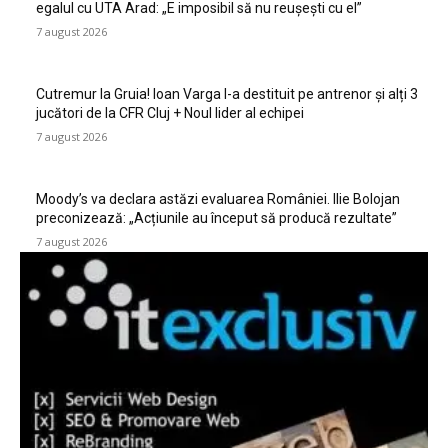
egalul cu UTA Arad: „E imposibil să nu reușești cu el”
7 august 2026
Cutremur la Gruia! Ioan Varga l-a destituit pe antrenor și alți 3
jucători de la CFR Cluj + Noul lider al echipei
7 august 2026
Moody’s va declara astăzi evaluarea României. Ilie Bolojan
preconizează: „Acțiunile au început să producă rezultate”
7 august 2026