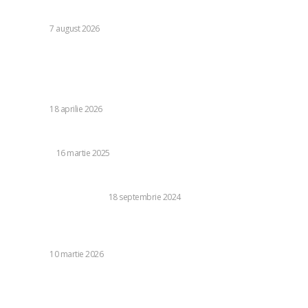
preconizează: „Acțiunile au început să producă rezultate”
DIVERSE
7 august 2026
Stiri populare:
Blocaj iranian în Strâmtoarea Hormuz. Solicitarea făcută
către Statele Unite și navele cu „prioritate” de traversare.
DIVERSE
18 aprilie 2026
Cursuri de prim ajutor cu Asociația Succes în educație
EDUCATIE
16 martie 2025
Ce este glanda tiroidă?
SANATATE SI MEDICINA
18 septembrie 2024
Trump avertizează Iranul în legătură cu exploatarea
strâmtorii Ormuz: „Consecințele militare vor fi fără egal”
DIVERSE
10 martie 2026
Categorii:
Diverse
1245