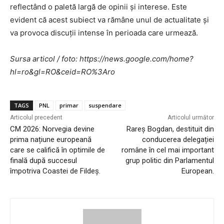
reflectând o paletă largă de opinii și interese. Este
evident că acest subiect va rămâne unul de actualitate și
va provoca discuții intense în perioada care urmează.
Sursa articol / foto: https://news.google.com/home?
hl=ro&gl=RO&ceid=RO%3Aro
TAGS
PNL
primar
suspendare
Articolul precedent
Articolul următor
CM 2026: Norvegia devine
Rareș Bogdan, destituit din
prima națiune europeană
conducerea delegației
care se califică în optimile de
române în cel mai important
finală după succesul
grup politic din Parlamentul
împotriva Coastei de Fildeș.
European.