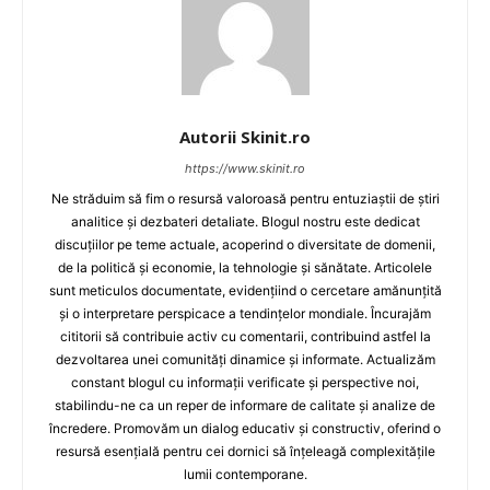
Autorii Skinit.ro
https://www.skinit.ro
Ne străduim să fim o resursă valoroasă pentru entuziaștii de știri
analitice și dezbateri detaliate. Blogul nostru este dedicat
discuțiilor pe teme actuale, acoperind o diversitate de domenii,
de la politică și economie, la tehnologie și sănătate. Articolele
sunt meticulos documentate, evidențiind o cercetare amănunțită
și o interpretare perspicace a tendințelor mondiale. Încurajăm
cititorii să contribuie activ cu comentarii, contribuind astfel la
dezvoltarea unei comunități dinamice și informate. Actualizăm
constant blogul cu informații verificate și perspective noi,
stabilindu-ne ca un reper de informare de calitate și analize de
încredere. Promovăm un dialog educativ și constructiv, oferind o
resursă esențială pentru cei dornici să înțeleagă complexitățile
lumii contemporane.