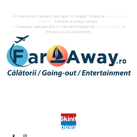
- Ai nevoie de transport aeroport in Anglia? Încearcă
Airport Taxi
London
. Calitate la prețul corect.
- Companie specializata in tranzactionarea de
Criptomonede
si
infrastructura blockchain.