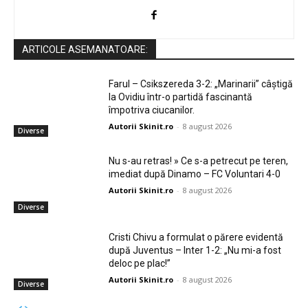
ARTICOLE ASEMANATOARE:
Farul – Csikszereda 3-2: „Marinarii” câștigă
la Ovidiu într-o partidă fascinantă
împotriva ciucanilor.
Autorii Skinit.ro
-
8 august 2026
Diverse
Nu s-au retras! » Ce s-a petrecut pe teren,
imediat după Dinamo – FC Voluntari 4-0
Autorii Skinit.ro
-
8 august 2026
Diverse
Cristi Chivu a formulat o părere evidentă
după Juventus – Inter 1-2: „Nu mi-a fost
deloc pe plac!”
Autorii Skinit.ro
-
8 august 2026
Diverse