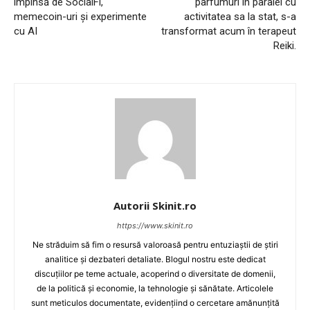
împinsă de SocialFi,
parfumuri în paralel cu
memecoin-uri și experimente
activitatea sa la stat, s-a
cu AI
transformat acum în terapeut
Reiki.
Autorii Skinit.ro
https://www.skinit.ro
Ne străduim să fim o resursă valoroasă pentru entuziaștii de știri
analitice și dezbateri detaliate. Blogul nostru este dedicat
discuțiilor pe teme actuale, acoperind o diversitate de domenii,
de la politică și economie, la tehnologie și sănătate. Articolele
sunt meticulos documentate, evidențiind o cercetare amănunțită