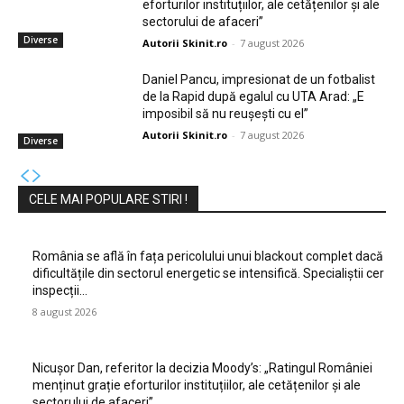
eforturilor instituțiilor, ale cetățenilor și ale
sectorului de afaceri”
Diverse
Autorii Skinit.ro
-
7 august 2026
Daniel Pancu, impresionat de un fotbalist
de la Rapid după egalul cu UTA Arad: „E
imposibil să nu reușești cu el”
Autorii Skinit.ro
-
7 august 2026
Diverse
CELE MAI POPULARE STIRI !
România se află în fața pericolului unui blackout complet dacă
dificultățile din sectorul energetic se intensifică. Specialiștii cer
inspecții…
8 august 2026
Nicușor Dan, referitor la decizia Moody’s: „Ratingul României
menținut grație eforturilor instituțiilor, ale cetățenilor și ale
sectorului de afaceri”