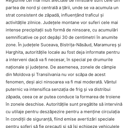
Regiunile cel mai mult afectate de ninsoare sunt cele din
partea de nord și centrală a țării, unde se va acumula un
strat consistent de zăpadă, influențând traficul și
activitățile zilnice. Județele montane vor suferi cele mai
intense precipitații sub formă de ninsoare, cu acumulări
semnificative ce pot depăși 30 de centimetri în anumite
zone. În județele Suceava, Bistrița-Năsăud, Maramureș și
Harghita, autoritățile locale au fost deja informate pentru
a interveni dacă va fi necesar, în special pe drumurile
naționale și județene. De asemenea, zonele de câmpie
din Moldova și Transilvania nu vor scăpa de acest
fenomen, deși aici ninsoarea va fi mai moderată. Vântul
puternic va intensifica senzația de frig și va distribui
zăpada, ceea ce ar putea conduce la formarea de troiene
în zonele deschise. Autoritățile sunt pregătite să intervină
cu utilaje pentru deszăpezire pentru a menține circulația
în condiții de siguranță, fiind emise avertizări speciale
pentru șoferi să fie precauți și să își echipeze vehiculele