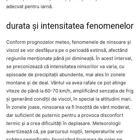
adecvat pentru iarnă.
durata și intensitatea fenomenelor
Conform prognozelor meteo, fenomenele de ninsoare și
viscol se vor desfășura pe o perioadă extinsă, afectând
regiunile menționate până joi dimineață. În acest interval,
se preconizează că intensitatea ninsorilor va varia, cu
episoade de precipitații abundente, mai ales în zonele
montane și de deal. Vântul va avea rafale ce pot atinge
viteze de până la 60-70 km/h, amplificând senzația de frig
și generând condiții de viscol, în special la altitudini mari.
În zonele joase, ninsoarea va fi însoțită de vânt moderat,
dar suficient de puternic pentru a provoca disconfort
termic și a crea dificultăți în deplasare. Meteorologii
avertizează că, pe parcursul nopții, temperaturile vor
scădea semnificativ, favorizând formarea de polei pe