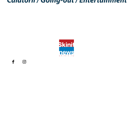
Politica de confidentialitate
Politica cookies (GDPR)
Contact
Bun venit la Skinit.ro !
Skinit News este site-ul dvs. de știri, divertisment, muzică. Vă
oferim cele mai recente știri de ultimă oră și videoclipuri direct
din industria divertismentului.
Contacteaza-ne oricand la adresa:
contact@skinit.ro