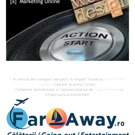
- Ai nevoie de transport aeroport in Anglia? Încearcă
Airport Taxi
London
. Calitate la prețul corect.
- Companie specializata in tranzactionarea de
Criptomonede
si
infrastructura blockchain.