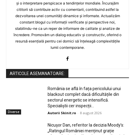
și o interpretare perspicace a tendințelor mondiale. Încurajăm
cititorii să contribuie activ cu comentarii, contribuind astfel la
dezvoltarea unei comunități dinamice și informate. Actualizăm
constant blogul cu informații verificate și perspective noi,
stabilindu-ne ca un reper de informare de calitate și analize de
încredere. Promovăm un dialog educativ și constructiv, oferind o
resursă esențială pentru cei dornici să înțeleagă complexitățile
lumii contemporane.
ARTICOLE ASEMANATOARE:
România se află în fața pericolului unui
blackout complet dacă dificultățile din
sectorul energetic se intensifică.
Specialiștii cer inspecții…
Diverse
Autorii Skinit.ro
-
8 august 2026
Nicușor Dan, referitor la decizia Moody’s:
„Ratingul României menținut grație