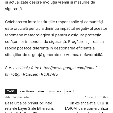
și actualizate despre evoluția vremii și măsurile de
siguranță.
Colaborarea între instituțiile responsabile și comunități
este crucială pentru a diminua impactul negativ al acestor
fenomene meteorologice și pentru a asigura protecția
cetățenilor în condiții de siguranță. Pregătirea și reacția
rapidă pot face diferența în gestionarea eficientă a
situațiilor de urgență generate de vremea nefavorabilă.
Sursa articol / foto: https://news.google.com/home?
hl=ro&gl=RO&ceid=RO%3Aro
TAGS
avertizare meteo
ninsoare
viscol
Articolul precedent
Articolul următor
Base urcă pe primul loc între
Un ex-angajat al STB și
rețelele Layer 2 ale Ethereum,
TAROM, care comercializa