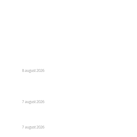
Politica de confidentialitate
Politica cookies (GDPR)
Contact
Ultimele postari:
România se află în fața pericolului unui blackout complet
dacă dificultățile din sectorul energetic se intensifică.
Specialiștii cer inspecții…
DIVERSE
8 august 2026
Nicușor Dan, referitor la decizia Moody’s: „Ratingul
României menținut grație eforturilor instituțiilor, ale
cetățenilor și ale sectorului de afaceri”
DIVERSE
7 august 2026
Daniel Pancu, impresionat de un fotbalist de la Rapid după
egalul cu UTA Arad: „E imposibil să nu reușești cu el”
DIVERSE
7 august 2026