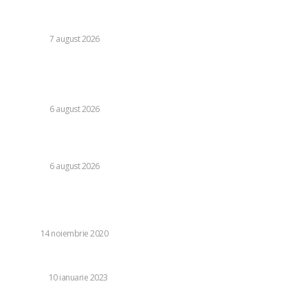
Moody’s va declara astăzi evaluarea României. Ilie Bolojan
preconizează: „Acțiunile au început să producă rezultate”
DIVERSE
7 august 2026
Folha, în afara CFR Cluj după înfrângerea cu Tromso! ”Voi
da afară pe toți!”. DOUĂ nume ”își dispută” funcția de
antrenor
DIVERSE
6 august 2026
Consumul energetic al românilor după îndemnurile lui Ilie
Bolojan la reținere: Informațiile Transelectrica
DIVERSE
6 august 2026
Stiri populare:
Cum sa alegi cele mai practice solutii de mobilitate urbana
AUTO
14 noiembrie 2020
Cum sa scapi de celulita?
BEAUTY
10 ianuarie 2023
Ouă de țară de la producători locali: cum le recunoști și în