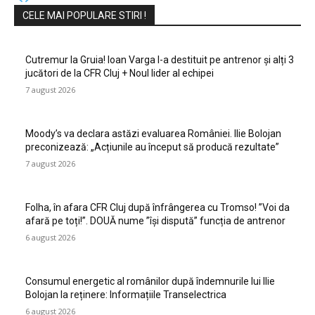
CELE MAI POPULARE STIRI !
Cutremur la Gruia! Ioan Varga l-a destituit pe antrenor și alți 3
jucători de la CFR Cluj + Noul lider al echipei
7 august 2026
Moody’s va declara astăzi evaluarea României. Ilie Bolojan
preconizează: „Acțiunile au început să producă rezultate”
7 august 2026
Folha, în afara CFR Cluj după înfrângerea cu Tromso! ”Voi da
afară pe toți!”. DOUĂ nume ”își dispută” funcția de antrenor
6 august 2026
Consumul energetic al românilor după îndemnurile lui Ilie
Bolojan la reținere: Informațiile Transelectrica
6 august 2026