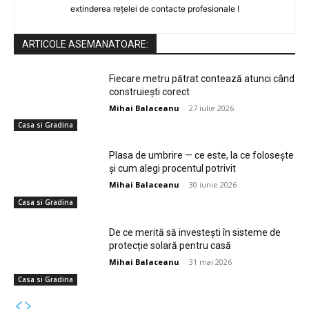
extinderea rețelei de contacte profesionale !
ARTICOLE ASEMANATOARE:
Fiecare metru pătrat contează atunci când
construiești corect
Mihai Balaceanu
-
27 iulie 2026
Casa si Gradina
Plasa de umbrire — ce este, la ce folosește
și cum alegi procentul potrivit
Mihai Balaceanu
-
30 iunie 2026
Casa si Gradina
De ce merită să investești în sisteme de
protecție solară pentru casă
Mihai Balaceanu
-
31 mai 2026
Casa si Gradina