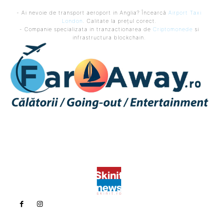
- Ai nevoie de transport aeroport in Anglia? Încearcă
Airport Taxi
London
. Calitate la prețul corect.
- Companie specializata in tranzactionarea de
Criptomonede
si
infrastructura blockchain.