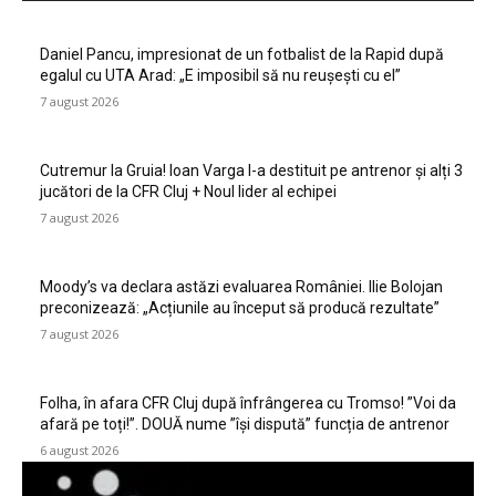
Daniel Pancu, impresionat de un fotbalist de la Rapid după
egalul cu UTA Arad: „E imposibil să nu reușești cu el”
7 august 2026
Cutremur la Gruia! Ioan Varga l-a destituit pe antrenor și alți 3
jucători de la CFR Cluj + Noul lider al echipei
7 august 2026
Moody’s va declara astăzi evaluarea României. Ilie Bolojan
preconizează: „Acțiunile au început să producă rezultate”
7 august 2026
Folha, în afara CFR Cluj după înfrângerea cu Tromso! ”Voi da
afară pe toți!”. DOUĂ nume ”își dispută” funcția de antrenor
6 august 2026