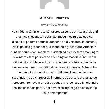
Autorii Skinit.ro
https://www.skinit.ro
Ne străduim să fim o resursă valoroasă pentru entuziaștii de știri
analitice și dezbateri detaliate. Blogul nostru este dedicat
discuțiilor pe teme actuale, acoperind o diversitate de domenii,
de la politică și economie, la tehnologie și sănătate. Articolele
sunt meticulos documentate, evidențiind o cercetare amănunțită
și o interpretare perspicace a tendințelor mondiale. Încurajăm
cititorii să contribuie activ cu comentarii, contribuind astfel la
dezvoltarea unei comunități dinamice și informate. Actualizăm
constant blogul cu informații verificate și perspective noi,
stabilindu-ne ca un reper de informare de calitate și analize de
încredere. Promovăm un dialog educativ și constructiv, oferind o
resursă esențială pentru cei dornici să înțeleagă complexitățile
lumii contemporane.