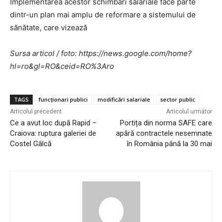
Implementarea acestor schimbări salariale face parte
dintr-un plan mai amplu de reformare a sistemului de
sănătate, care vizează
Sursa articol / foto: https://news.google.com/home?
hl=ro&gl=RO&ceid=RO%3Aro
TAGS
funcționari publici
modificări salariale
sector public
Articolul precedent
Articolul următor
Ce a avut loc după Rapid –
Portița din norma SAFE care
Craiova: ruptura galeriei de
apără contractele nesemnate
Costel Gâlcă
în România până la 30 mai