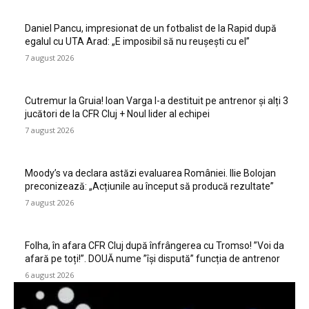
Daniel Pancu, impresionat de un fotbalist de la Rapid după
egalul cu UTA Arad: „E imposibil să nu reușești cu el”
7 august 2026
Cutremur la Gruia! Ioan Varga l-a destituit pe antrenor și alți 3
jucători de la CFR Cluj + Noul lider al echipei
7 august 2026
Moody’s va declara astăzi evaluarea României. Ilie Bolojan
preconizează: „Acțiunile au început să producă rezultate”
7 august 2026
Folha, în afara CFR Cluj după înfrângerea cu Tromso! ”Voi da
afară pe toți!”. DOUĂ nume ”își dispută” funcția de antrenor
6 august 2026