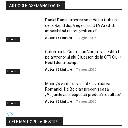
ARTICOLE ASEMANATOARE:
Daniel Pancu, impresionat de un fotbalist
de la Rapid după egalul cu UTA Arad: „E
imposibil să nu reușești cu el”
Autorii Skinit.ro
-
7 august 2026
Diverse
Cutremur la Gruia! Ioan Varga l-a destituit
pe antrenor și alți 3 jucători de la CFR Cluj +
Noul lider al echipei
Autorii Skinit.ro
-
7 august 2026
Diverse
Moody’s va declara astăzi evaluarea
României. Ilie Bolojan preconizează:
„Acțiunile au început să producă rezultate”
Autorii Skinit.ro
-
7 august 2026
Diverse
CELE MAI POPULARE STIRI !