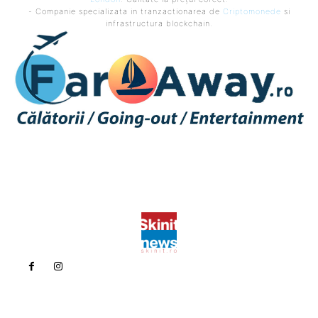
- Companie specializata in tranzactionarea de
Criptomonede
si
infrastructura blockchain.
Politica de confidentialitate
Politica cookies (GDPR)
Contact