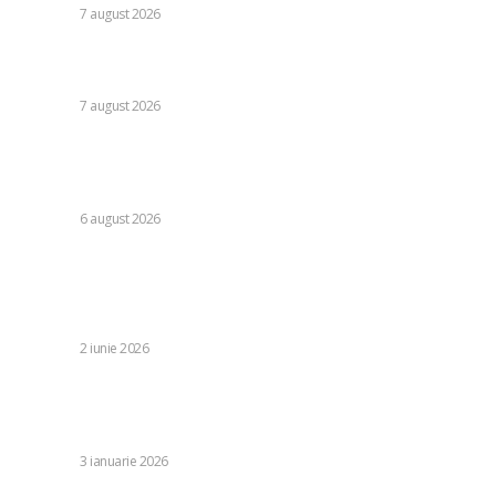
DIVERSE
7 august 2026
Moody’s va declara astăzi evaluarea României. Ilie Bolojan
preconizează: „Acțiunile au început să producă rezultate”
DIVERSE
7 august 2026
Folha, în afara CFR Cluj după înfrângerea cu Tromso! ”Voi
da afară pe toți!”. DOUĂ nume ”își dispută” funcția de
antrenor
DIVERSE
6 august 2026
Stiri populare:
Flavius Stoican, exclus de la Farul: „Mult noroc și realizări
pe mai departe”
DIVERSE
2 iunie 2026
Trump: SUA vor gestiona Venezuela în timpul tranziției și
se află în stadiul de pregătire pentru un al doilea atac. O
nouă provocare.
DIVERSE
3 ianuarie 2026