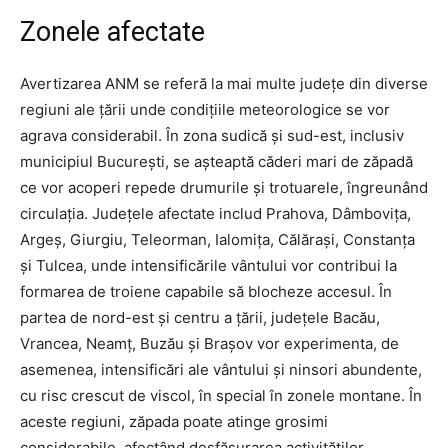
Zonele afectate
Avertizarea ANM se referă la mai multe județe din diverse
regiuni ale țării unde condițiile meteorologice se vor
agrava considerabil. În zona sudică și sud-est, inclusiv
municipiul București, se așteaptă căderi mari de zăpadă
ce vor acoperi repede drumurile și trotuarele, îngreunând
circulația. Județele afectate includ Prahova, Dâmbovița,
Argeș, Giurgiu, Teleorman, Ialomița, Călărași, Constanța
și Tulcea, unde intensificările vântului vor contribui la
formarea de troiene capabile să blocheze accesul. În
partea de nord-est și centru a țării, județele Bacău,
Vrancea, Neamț, Buzău și Brașov vor experimenta, de
asemenea, intensificări ale vântului și ninsori abundente,
cu risc crescut de viscol, în special în zonele montane. În
aceste regiuni, zăpada poate atinge grosimi
considerabile, afectând desfășurarea activităților