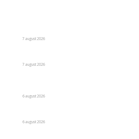
Contact
Ultimele postari:
Cutremur la Gruia! Ioan Varga l-a destituit pe antrenor și
alți 3 jucători de la CFR Cluj + Noul lider al echipei
DIVERSE
7 august 2026
Moody’s va declara astăzi evaluarea României. Ilie Bolojan
preconizează: „Acțiunile au început să producă rezultate”
DIVERSE
7 august 2026
Folha, în afara CFR Cluj după înfrângerea cu Tromso! ”Voi
da afară pe toți!”. DOUĂ nume ”își dispută” funcția de
antrenor
DIVERSE
6 august 2026
Consumul energetic al românilor după îndemnurile lui Ilie
Bolojan la reținere: Informațiile Transelectrica
DIVERSE
6 august 2026
Stiri populare: