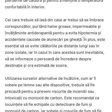
pierderile de căldură și pentru a menține o temperatură
confortabilă în interior.
Cei care trebuie să iasă din case ar trebui să se îmbrace
corespunzător, purtând haine groase, impermeabile și
încălțăminte antiderapantă pentru a evita hipotermia și
accidentele cauzate de alunecări pe gheață. În plus, este
esențial să se evite călătoriile pe distanțe lungi sau în
zone izolate, iar în cazul în care acestea sunt inevitabile,
să se informeze o persoană de încredere despre
destinație și ora estimată de sosire.
Utilizarea surselor alternative de încălzire, cum ar fi
sobele pe lemne sau alte dispozitive, trebuie să fie
precaută pentru a preveni riscurile de incendii sau
intoxicații cu monoxid de carbon. Este recomandat ca
locuințele să fie echipate cu detectoare de fum și
monoxid de carbon, iar sobele și coșurile de fum să fie