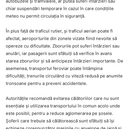
autobuzele și tramvaiele, ar putea suferi întârzieri sau
chiar suspendări temporare în cazul în care condițiile
meteo nu permit circulația în siguranță.
În plus față de traficul rutier, și traficul aerian poate fi
afectat, aeroporturile din zonele vizate fiind nevoite să
opereze cu dificultate. Zborurile pot suferi întârzieri sau
anulări, iar pasagerii sunt sfătuiți să verifice în avans
starea zborurilor și să anticipeze întârzieri importante. De
asemenea, transportul feroviar poate întâmpina
dificultăți, trenurile circulând cu viteză redusă pe anumite
tronsoane pentru a preveni accidentele.
Autoritățile recomandă evitarea călătoriilor care nu sunt
esențiale și utilizarea transportului în comun acolo unde
este posibil, pentru a reduce aglomerarea pe șosele.
Șoferii care trebuie să călătorească sunt sfătuiți să își
echipeze corespunzător mașinile cu anvelope de iarnă și