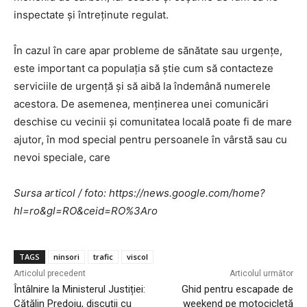
inspectate și întreținute regulat.
În cazul în care apar probleme de sănătate sau urgențe,
este important ca populația să știe cum să contacteze
serviciile de urgență și să aibă la îndemână numerele
acestora. De asemenea, menținerea unei comunicări
deschise cu vecinii și comunitatea locală poate fi de mare
ajutor, în mod special pentru persoanele în vârstă sau cu
nevoi speciale, care
Sursa articol / foto: https://news.google.com/home?
hl=ro&gl=RO&ceid=RO%3Aro
TAGS
ninsori
trafic
viscol
Articolul precedent
Articolul următor
Întâlnire la Ministerul Justiției:
Ghid pentru escapade de
Cătălin Predoiu, discuții cu
weekend pe motocicletă