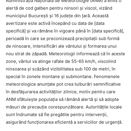
Administrația Națională de Meteorologie (ANM) a emis o
alertă de cod galben pentru ninsori și viscol, vizând
municipiul București și 16 județe din țară. Această
avertizare este activă începând cu data de [data
specifică] și va rămâne în vigoare până în [data specifică],
perioadă în care se preconizează precipitații sub formă
de ninsoare, intensificări ale vântului și formarea unui
nou strat de zăpadă. Meteorologii informează că în aceste
zone, vântul va atinge rafale de 55-65 km/h, viscolind
ninsoarea și scăzând vizibilitatea sub 100 de metri, în
special în zonele montane și submontane. Fenomenele
meteorologice anunțate pot crea tulburări semnificative
în desfășurarea activităților zilnice, motiv pentru care
ANM sfătuiește populația să rămână alertă și să adopte
măsuri de precauție corespunzătoare. Autoritățile locale
sunt îndrumate să fie pregătite pentru intervenții,
asigurând funcționarea eficientă a serviciilor de urgență.