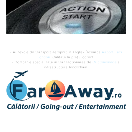
- Ai nevoie de transport aeroport in Anglia? Încearcă
Airport Taxi
London
. Calitate la prețul corect.
- Companie specializata in tranzactionarea de
Criptomonede
si
infrastructura blockchain.