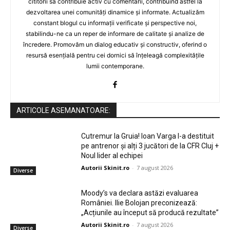
cititorii să contribuie activ cu comentarii, contribuind astfel la
dezvoltarea unei comunități dinamice și informate. Actualizăm
constant blogul cu informații verificate și perspective noi,
stabilindu-ne ca un reper de informare de calitate și analize de
încredere. Promovăm un dialog educativ și constructiv, oferind o
resursă esențială pentru cei dornici să înțeleagă complexitățile
lumii contemporane.
ARTICOLE ASEMANATOARE:
Cutremur la Gruia! Ioan Varga l-a destituit
pe antrenor și alți 3 jucători de la CFR Cluj +
Noul lider al echipei
Autorii Skinit.ro
-
7 august 2026
Diverse
Moody’s va declara astăzi evaluarea
României. Ilie Bolojan preconizează:
„Acțiunile au început să producă rezultate”
Autorii Skinit.ro
-
7 august 2026
Diverse