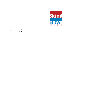
Politica de confidentialitate
Politica cookies (GDPR)
Contact
Bun venit la Skinit.ro !
Skinit News este site-ul dvs. de știri, divertisment, muzică. Vă
oferim cele mai recente știri de ultimă oră și videoclipuri direct
din industria divertismentului.
Contacteaza-ne oricand la adresa:
contact@skinit.ro
Politica de confidentialitate
Politica cookies (GDPR)