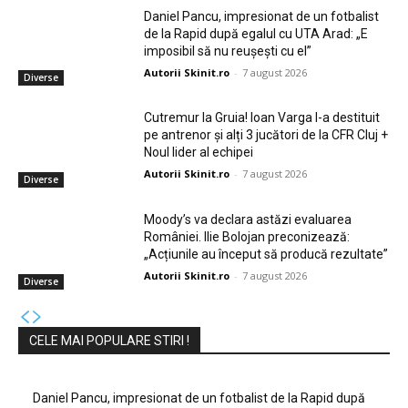
Daniel Pancu, impresionat de un fotbalist
de la Rapid după egalul cu UTA Arad: „E
imposibil să nu reușești cu el”
Autorii Skinit.ro
-
7 august 2026
Diverse
Cutremur la Gruia! Ioan Varga l-a destituit
pe antrenor și alți 3 jucători de la CFR Cluj +
Noul lider al echipei
Autorii Skinit.ro
-
7 august 2026
Diverse
Moody’s va declara astăzi evaluarea
României. Ilie Bolojan preconizează:
„Acțiunile au început să producă rezultate”
Autorii Skinit.ro
-
7 august 2026
Diverse
CELE MAI POPULARE STIRI !
Daniel Pancu, impresionat de un fotbalist de la Rapid după