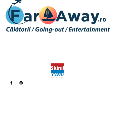
Politica de confidentialitate
Politica cookies (GDPR)
Contact
Bun venit la Skinit.ro !
Skinit News este site-ul dvs. de știri, divertisment, muzică. Vă