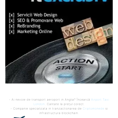
- Ai nevoie de transport aeroport in Anglia? Încearcă
Airport Taxi
London
. Calitate la prețul corect.
- Companie specializata in tranzactionarea de
Criptomonede
si
infrastructura blockchain.