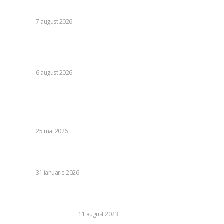
preconizează: „Acțiunile au început să producă rezultate”
DIVERSE
7 august 2026
Folha, în afara CFR Cluj după înfrângerea cu Tromso! ”Voi
da afară pe toți!”. DOUĂ nume ”își dispută” funcția de
antrenor
DIVERSE
6 august 2026
Stiri populare:
Ce a avut loc după Rapid – Craiova: ruptura galeriei de
Costel Gâlcă
DIVERSE
25 mai 2026
Clasamentul vizibilității miniștrilor: Diana Buzoianu urcă pe
locul 2, Radu Marinescu pe 6, liderul rămâne neschimbat.
DIVERSE
31 ianuarie 2026
Cum pot cărțile de economie și afaceri să-ți schimbe
perspectiva asupra succesului?
BUSINESS SI INDUSTRIE
11 august 2023