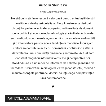
Autorii Skinit.ro
https://www.skinit.ro
Ne străduim să fim o resursă valoroasă pentru entuziaștii de știri
analitice și dezbateri detaliate. Blogul nostru este dedicat
discuțiilor pe teme actuale, acoperind o diversitate de domenii,
de la politică și economie, la tehnologie și sănătate. Articolele
sunt meticulos documentate, evidențiind o cercetare amănunțită
și o interpretare perspicace a tendințelor mondiale. Încurajăm
cititorii să contribuie activ cu comentarii, contribuind astfel la
dezvoltarea unei comunități dinamice și informate. Actualizăm
constant blogul cu informații verificate și perspective noi,
stabilindu-ne ca un reper de informare de calitate și analize de
încredere. Promovăm un dialog educativ și constructiv, oferind o
resursă esențială pentru cei dornici să înțeleagă complexitățile
lumii contemporane.
ARTICOLE ASEMANATOARE: