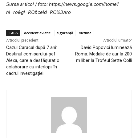
Sursa articol / foto: https://news.google.com/home?
hl=ro&gl=RO&ceid=RO%3Aro
TAGS
accident aviatic
siguranță
victime
Articolul precedent
Articolul următor
Cazul Caracal după 7 ani:
David Popovici luminează
Destinul comisarului-șef
Roma: Medalie de aur la 200
Alexa, care a desfășurat o
m liber la Trofeul Sette Colli
colaborare cu interlopii în
cadrul investigației