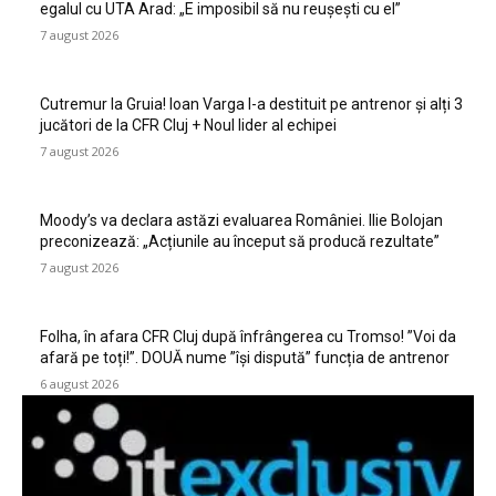
egalul cu UTA Arad: „E imposibil să nu reușești cu el”
7 august 2026
Cutremur la Gruia! Ioan Varga l-a destituit pe antrenor și alți 3
jucători de la CFR Cluj + Noul lider al echipei
7 august 2026
Moody’s va declara astăzi evaluarea României. Ilie Bolojan
preconizează: „Acțiunile au început să producă rezultate”
7 august 2026
Folha, în afara CFR Cluj după înfrângerea cu Tromso! ”Voi da
afară pe toți!”. DOUĂ nume ”își dispută” funcția de antrenor
6 august 2026