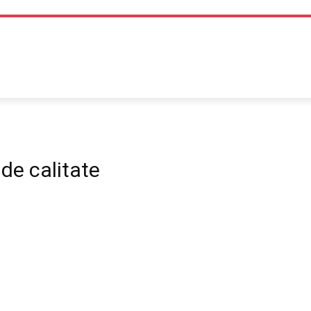
TEHNOLOGIE
LIFE STYLE
SANATATE SI MEDICINA
 de calitate