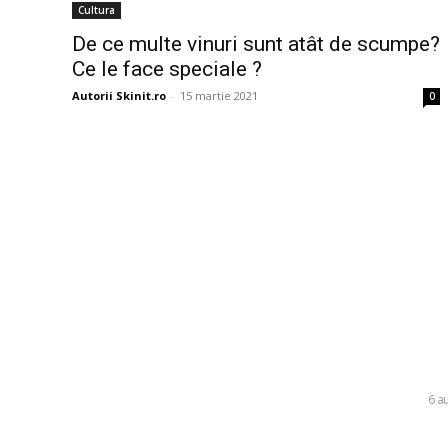
Cultura
De ce multe vinuri sunt atât de scumpe?
Ce le face speciale ?
Autorii Skinit.ro
-
15 martie 2021
0
Bun venit la Skinit.ro !
Ultim
Folha, în 
Skinit News este site-ul dvs. de știri, divertisment,
Tromso! ”V
muzică. Vă oferim cele mai recente știri de ultimă
dispută” f
oră și videoclipuri direct din industria
divertismentului.
DIVERSE
6 a
Consumul 
Contacteaza-ne oricand la adresa: