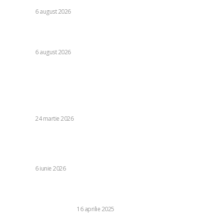
DIVERSE
6 august 2026
Guvernul pregătește un document legislativ pentru
restricționarea utilizării energiei electrice.
DIVERSE
6 august 2026
Stiri populare:
Puterea se schimbă la Teheran: cine este Mohammad
Baqer Zolqadr, recentul conducător al securității naționale
a Iranului
DIVERSE
24 martie 2026
Adrian Rus a dezvăluit misterul lui Hagi după succesul
împotriva Țării Galilor: „Le solicită asta fundașilor în
fiecare sesiune de antrenament!”
DIVERSE
6 iunie 2026
Cum recunoști o platformă de finanțare online sigură de
una frauduloasă?
BUSINESS SI INDUSTRIE
16 aprilie 2025