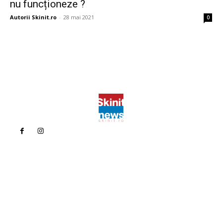
nu funcționeze ?
Autorii Skinit.ro
-
28 mai 2021
0
Politica de confidentialitate
Politica cookies (GDPR)
Contact
Bun venit la Skinit.ro !
Skinit News este site-ul dvs. de știri, divertisment, muzică. Vă
oferim cele mai recente știri de ultimă oră și videoclipuri direct
din industria divertismentului.