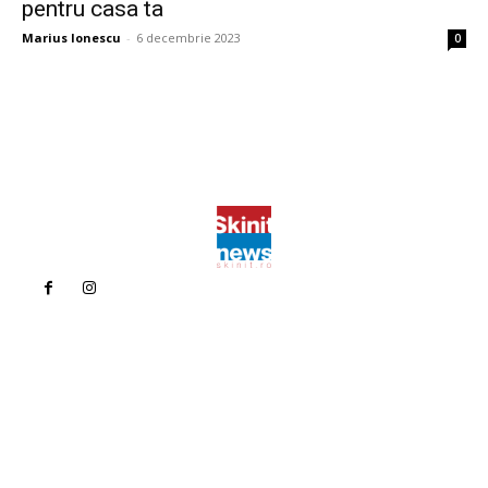
pentru casa ta
Marius Ionescu
-
6 decembrie 2023
0
Politica de confidentialitate
Politica cookies (GDPR)
Contact
Bun venit la Skinit.ro !
Skinit News este site-ul dvs. de știri, divertisment, muzică. Vă
oferim cele mai recente știri de ultimă oră și videoclipuri direct
din industria divertismentului.