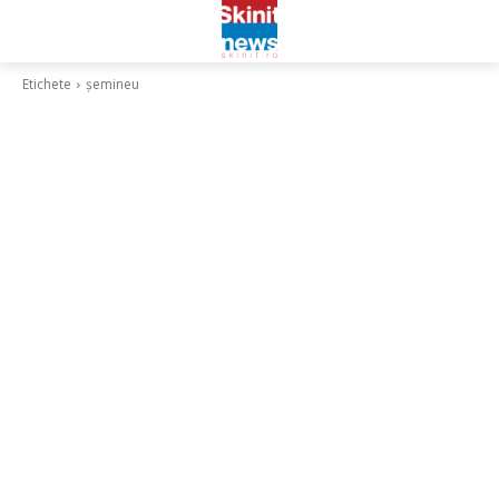
Etichete
șemineu