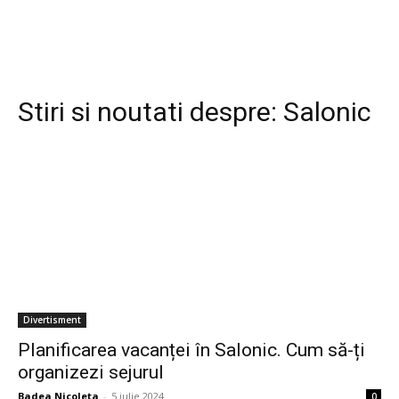
Stiri si noutati despre:
Salonic
Divertisment
Planificarea vacanței în Salonic. Cum să-ți
organizezi sejurul
Badea Nicoleta
-
5 iulie 2024
0