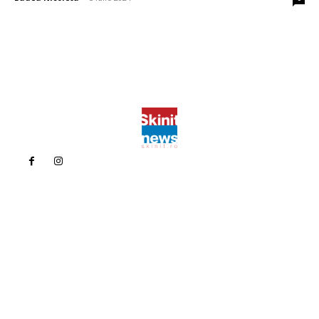
Politica de confidentialitate
Politica cookies (GDPR)
Contact
Bun venit la Skinit.ro !
Skinit News este site-ul dvs. de știri, divertisment, muzică. Vă
oferim cele mai recente știri de ultimă oră și videoclipuri direct
din industria divertismentului.
Contacteaza-ne oricand la adresa: