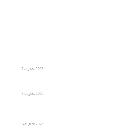
contact@skinit.ro
Politica de confidentialitate
Politica cookies (GDPR)
Contact
Ultimele postari:
Cutremur la Gruia! Ioan Varga l-a destituit pe antrenor și
alți 3 jucători de la CFR Cluj + Noul lider al echipei
DIVERSE
7 august 2026
Moody’s va declara astăzi evaluarea României. Ilie Bolojan
preconizează: „Acțiunile au început să producă rezultate”
DIVERSE
7 august 2026
Folha, în afara CFR Cluj după înfrângerea cu Tromso! ”Voi
da afară pe toți!”. DOUĂ nume ”își dispută” funcția de
antrenor
DIVERSE
6 august 2026