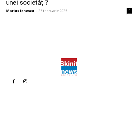
unei societăți?
Marius Ionescu
-
25 februarie 2025
0
Politica de confidentialitate
Politica cookies (GDPR)
Contact
Bun venit la Skinit.ro !
Skinit News este site-ul dvs. de știri, divertisment, muzică. Vă
oferim cele mai recente știri de ultimă oră și videoclipuri direct
din industria divertismentului.