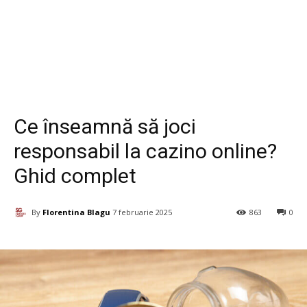
Diverse
Ce înseamnă să joci
responsabil la cazino online?
Ghid complet
By
Florentina Blagu
7 februarie 2025
863
0