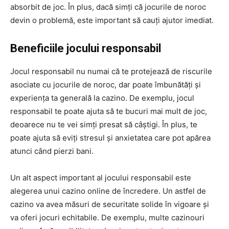
absorbit de joc. În plus, dacă simți că jocurile de noroc
devin o problemă, este important să cauți ajutor imediat.
Beneficiile jocului responsabil
Jocul responsabil nu numai că te protejează de riscurile
asociate cu jocurile de noroc, dar poate îmbunătăți și
experiența ta generală la cazino. De exemplu, jocul
responsabil te poate ajuta să te bucuri mai mult de joc,
deoarece nu te vei simți presat să câștigi. În plus, te
poate ajuta să eviți stresul și anxietatea care pot apărea
atunci când pierzi bani.
Un alt aspect important al jocului responsabil este
alegerea unui cazino online de încredere. Un astfel de
cazino va avea măsuri de securitate solide în vigoare și
va oferi jocuri echitabile. De exemplu, multe cazinouri