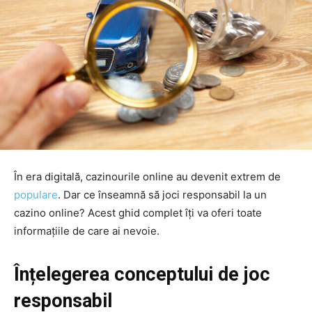
În era digitală, cazinourile online au devenit extrem de
populare
. Dar ce înseamnă să joci responsabil la un
cazino online? Acest ghid complet îți va oferi toate
informațiile de care ai nevoie.
Înțelegerea conceptului de joc
responsabil