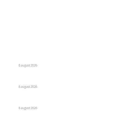
Contacteaza-ne oricand la adresa:
contact@skinit.ro
Politica de confidentialitate
Politica cookies (GDPR)
Contact
Ultimele postari:
Farul – Csikszereda 3-2: „Marinarii” câștigă la Ovidiu într-o
partidă fascinantă împotriva ciucanilor.
DIVERSE
8 august 2026
Nu s-au retras! » Ce s-a petrecut pe teren, imediat după
Dinamo – FC Voluntari 4-0
DIVERSE
8 august 2026
Cristi Chivu a formulat o părere evidentă după Juventus –
Inter 1-2: „Nu mi-a fost deloc pe plac!”
DIVERSE
8 august 2026