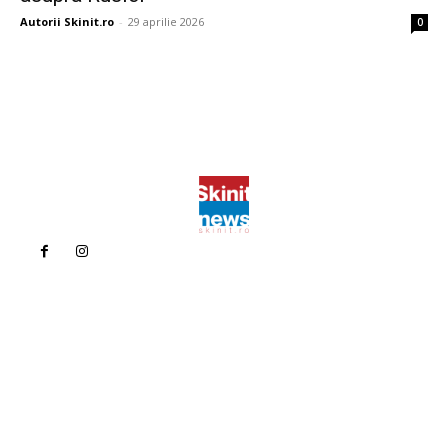
Autorii Skinit.ro
-
29 aprilie 2026
0
Politica de confidentialitate
Politica cookies (GDPR)
Contact
Bun venit la Skinit.ro !
Skinit News este site-ul dvs. de știri, divertisment, muzică. Vă
oferim cele mai recente știri de ultimă oră și videoclipuri direct
din industria divertismentului.