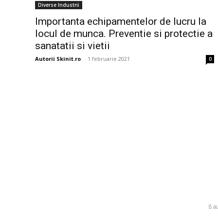
Diverse Industrii
Importanta echipamentelor de lucru la
locul de munca. Preventie si protectie a
sanatatii si vietii
Autorii Skinit.ro
-
1 februarie 2021
0
Bun venit la Skinit.ro !
Ultim
Farul – Cs
Skinit News este site-ul dvs. de știri, divertisment,
Ovidiu înt
muzică. Vă oferim cele mai recente știri de ultimă
ciucanilor.
oră și videoclipuri direct din industria
divertismentului.
DIVERSE
8 a