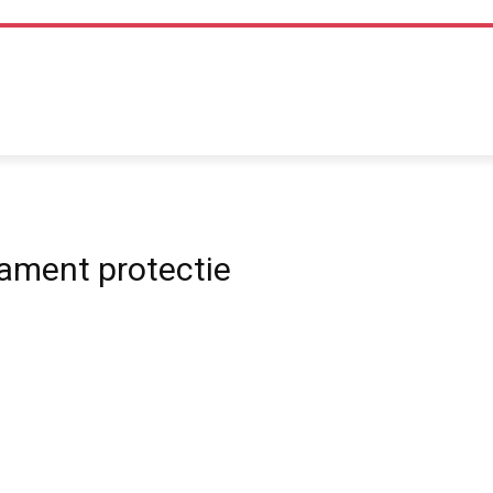
TEHNOLOGIE
LIFE STYLE
SANATATE SI MEDICINA
ament protectie