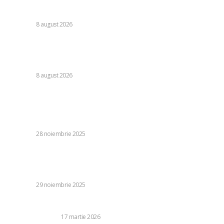
Cristi Chivu a formulat o părere evidentă după Juventus –
Inter 1-2: „Nu mi-a fost deloc pe plac!”
DIVERSE
8 august 2026
România se află în fața pericolului unui blackout complet
dacă dificultățile din sectorul energetic se intensifică.
Specialiștii cer inspecții…
DIVERSE
8 august 2026
Stiri populare:
Denumirile sugerate pentru MApN după retragerea lui
Moșteanu
DIVERSE
28 noiembrie 2025
Atenționare pentru ploi în zece județe și în București.
Ninsori în zonele montane / Perioada de vreme
nefavorabilă
DIVERSE
29 noiembrie 2025
5 idei simple pentru a optimiza spațiul din dormitor cu stil
CASA SI GRADINA
17 martie 2026