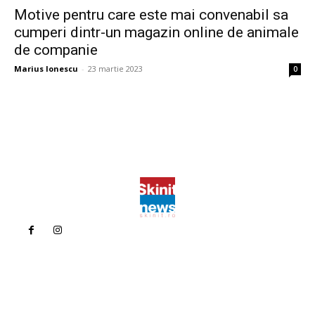
Motive pentru care este mai convenabil sa
cumperi dintr-un magazin online de animale
de companie
Marius Ionescu
-
23 martie 2023
0
Politica de confidentialitate
Politica cookies (GDPR)
Contact
Bun venit la Skinit.ro !
Skinit News este site-ul dvs. de știri, divertisment, muzică. Vă