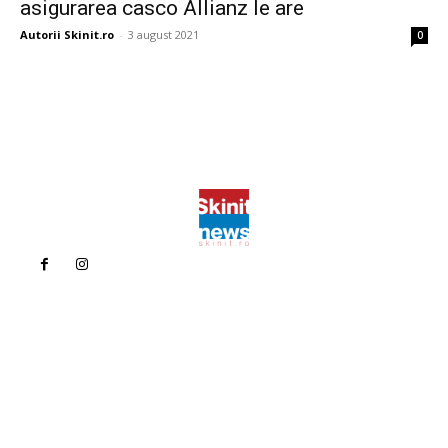
asigurarea casco Allianz le are
Autorii Skinit.ro
-
3 august 2021
0
Politica de confidentialitate
Politica cookies (GDPR)
Contact
Bun venit la Skinit.ro !
Skinit News este site-ul dvs. de știri, divertisment, muzică. Vă
oferim cele mai recente știri de ultimă oră și videoclipuri direct
din industria divertismentului.