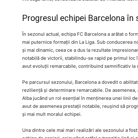
Progresul echipei Barcelona în 
În sezonul actual, echipa FC Barcelona a arătat o for
mai puternice formații din La Liga. Sub conducerea no
și mai dinamic, ceea ce a dus la rezultate impresiona
notabilă de victorii, stabilindu-se rapid pe primul loc
avut evoluții remarcabile, contribuind semnificativ la 
Pe parcursul sezonului, Barcelona a dovedit o abilitate
reziliență și determinare remarcabile. De asemenea, a
Alba jucând un rol esențial în menținerea unei linii 
avut de asemenea prestații notabile, reușind să progr
și mai mult moralul echipei.
Una dintre cele mai mari realizări ale sezonului a fost