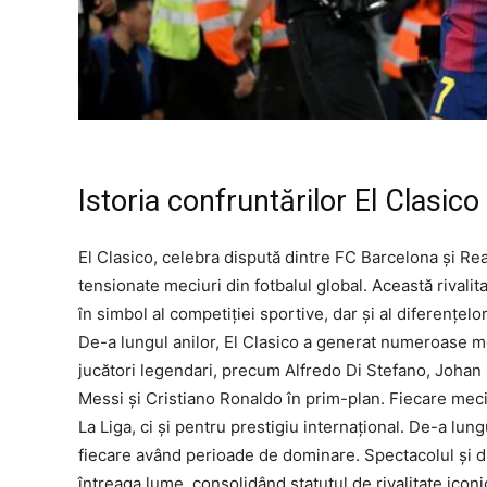
Istoria confruntărilor El Clasico
El Clasico, celebra dispută dintre FC Barcelona și Rea
tensionate meciuri din fotbalul global. Această rivalita
în simbol al competiției sportive, dar și al diferențelor
De-a lungul anilor, El Clasico a generat numeroase m
jucători legendari, precum Alfredo Di Stefano, Johan
Messi și Cristiano Ronaldo în prim-plan. Fiecare mec
La Liga, ci și pentru prestigiu internațional. De-a lung
fiecare având perioade de dominare. Spectacolul și dr
întreaga lume, consolidând statutul de rivalitate iconi