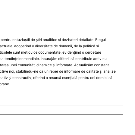
entru entuziaștii de știri analitice și dezbateri detaliate. Blogul
actuale, acoperind o diversitate de domenii, de la politică și
rticolele sunt meticulos documentate, evidențiind o cercetare
a tendințelor mondiale. Încurajăm cititorii să contribuie activ cu
oltarea unei comunități dinamice și informate. Actualizăm constant
ective noi, stabilindu-ne ca un reper de informare de calitate și analize
iv și constructiv, oferind o resursă esențială pentru cei dornici să
orane.