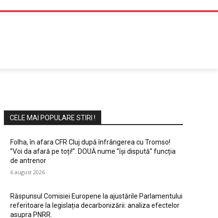
DIVERTISMENT
CELE MAI POPULARE STIRI !
Folha, în afara CFR Cluj după înfrângerea cu Tromso!
”Voi da afară pe toți!”. DOUĂ nume ”își dispută” funcția
de antrenor
6 august 2026
Răspunsul Comisiei Europene la ajustările Parlamentului
referitoare la legislația decarbonizării: analiza efectelor
asupra PNRR.