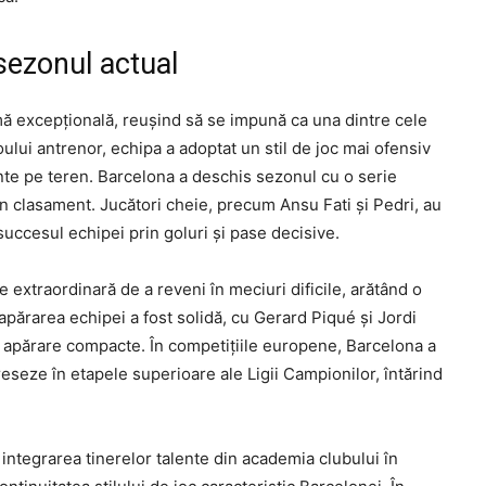
sezonul actual
mă excepțională, reușind să se impună ca una dintre cele
ului antrenor, echipa a adoptat un stil de joc mai ofensiv
nte pe teren. Barcelona a deschis sezonul cu o serie
 în clasament. Jucători cheie, precum Ansu Fati și Pedri, au
succesul echipei prin goluri și pase decisive.
 extraordinară de a reveni în meciuri dificile, arătând o
părarea echipei a fost solidă, cu Gerard Piqué și Jordi
de apărare compacte. În competițiile europene, Barcelona a
eseze în etapele superioare ale Ligii Campionilor, întărind
 integrarea tinerelor talente din academia clubului în