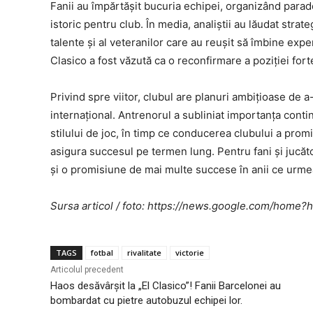
Fanii au împărtășit bucuria echipei, organizând parade
istoric pentru club. În media, analiștii au lăudat strat
talente și al veteranilor care au reușit să îmbine expe
Clasico a fost văzută ca o reconfirmare a poziției fort
Privind spre viitor, clubul are planuri ambițioase de a
internațional. Antrenorul a subliniat importanța contin
stilului de joc, în timp ce conducerea clubului a promi
asigura succesul pe termen lung. Pentru fani și jucător
și o promisiune de mai multe succese în anii ce urme
Sursa articol / foto: https://news.google.com/ho
TAGS
fotbal
rivalitate
victorie
Articolul precedent
Haos desăvârșit la „El Clasico”! Fanii Barcelonei au
bombardat cu pietre autobuzul echipei lor.