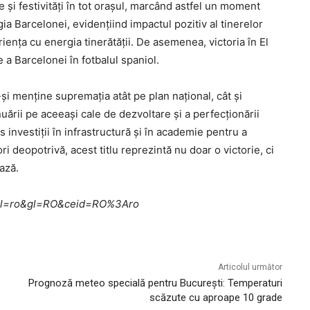
 și festivități în tot orașul, marcând astfel un moment
egia Barcelonei, evidențiind impactul pozitiv al tinerelor
riența cu energia tinerătății. De asemenea, victoria în El
e a Barcelonei în fotbalul spaniol.
-și menține supremația atât pe plan național, cât și
uării pe aceeași cale de dezvoltare și a perfecționării
s investiții în infrastructură și în academie pentru a
i deopotrivă, acest titlu reprezintă nu doar o victorie, ci
ază.
me?hl=ro&gl=RO&ceid=RO%3Aro
Articolul următor
Prognoză meteo specială pentru București: Temperaturi
scăzute cu aproape 10 grade