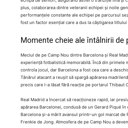
echipa de seniori, asigurând astfel o tranziție lină și c
plus, colaborarea dintre veteranii echipei și noile gene
performanțele constante ale echipei pe parcursul sez
fost un factor esențial care a dus la câștigarea titlulu
Momente cheie ale întâlnirii d
Meciul de pe Camp Nou dintre Barcelona și Real Madrid 
experiență fotbalistică memorabilă. Încă din primele 
controla jocul, dar Barcelona a fost cea care a deschi
Tânărul atacant a reușit să spargă apărarea madrilenă
precis care l-a lăsat fără reacție pe portarul Thibaut 
Real Madrid a încercat să reacționeze rapid, iar presiu
apărarea Barcelonei, condusă de un Gerard Piqué în ce
Barcelona și-a mărit avansul printr-un gol marcat de 
Frenkie de Jong. Atmosfera de pe Camp Nou a devenit e