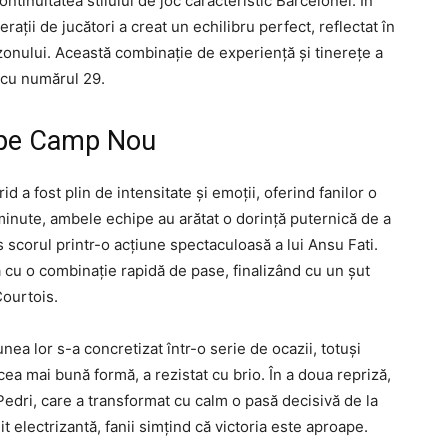
ontinuitatea stilului de joc caracteristic Barcelonei. În
rații de jucători a creat un echilibru perfect, reflectat în
onului. Această combinație de experiență și tinerețe a
i cu numărul 29.
e pe Camp Nou
a fost plin de intensitate și emoții, oferind fanilor o
minute, ambele echipe au arătat o dorință puternică de a
s scorul printr-o acțiune spectaculoasă a lui Ansu Fati.
 cu o combinație rapidă de pase, finalizând cu un șut
Courtois.
nea lor s-a concretizat într-o serie de ocazii, totuși
a mai bună formă, a rezistat cu brio. În a doua repriză,
Pedri, care a transformat cu calm o pasă decisivă de la
lectrizantă, fanii simțind că victoria este aproape.