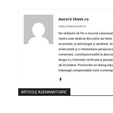
Autorii Skinit.ro
https://www.skinit.ro
Ne străduim să fim o resursă valoroasă p
nostru este dedicat discuțiilor pe teme 
economie, la tehnologie și sănătate. A
amănunțită și o interpretare perspicace 
comentarii, contribuind astfel la dezv
blogul cu informații verificate și persp
de încredere. Promovăm un dialog educat
înțeleagă complexitățile lumii contemp
ARTICOLE ASEMANATOARE: