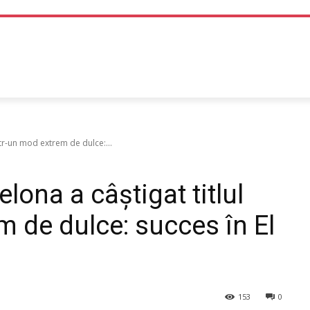
TEHNOLOGIE
LIFE STYLE
SANATATE SI MEDICINA
tr-un mod extrem de dulce:...
na a câștigat titlul
m de dulce: succes în El
153
0