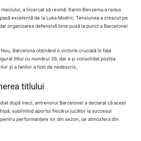
e meciului, a încercat să revină. Karim Benzema a redus
 o pasă excelentă de la Luka Modric. Tensiunea a crescut pe
 dar organizarea defensivă bine pusă la punct a Barcelonei
Nou, Barcelona obținând o victorie crucială în fața
igurat titlul cu numărul 29, dar a și consolidat poziția
ilor și a fanilor a fost de nedescris,
erea titlului
mediat după meci, antrenorul Barcelonei a declarat că acest
chipă, subliniind aportul fiecărui jucător la succesul
rup pentru performanțele lor din sezon, iar atmosfera din