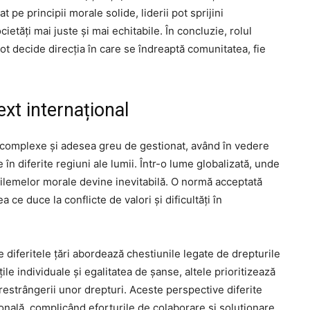
at pe principii morale solide, liderii pot sprijini
cietăți mai juste și mai echitabile. În concluzie, rolul
or pot decide direcția în care se îndreaptă comunitatea, fie
ext internațional
nt complexe și adesea greu de gestionat, având în vedere
e în diferite regiuni ale lumii. Într-o lume globalizată, unde
 dilemelor morale devine inevitabilă. O normă acceptată
a ce duce la conflicte de valori și dificultăți în
 diferitele țări abordează chestiunile legate de drepturile
ile individuale și egalitatea de șanse, altele prioritizează
l restrângerii unor drepturi. Aceste perspective diferite
onală, complicând eforturile de colaborare și soluționare