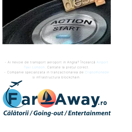
- Ai nevoie de transport aeroport in Anglia? Încearcă
Airport
Taxi London
. Calitate la prețul corect.
- Companie specializata in tranzactionarea de
Criptomonede
si infrastructura blockchain.