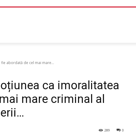
TEHNOLOGIE
LIFE STYLE
SANATATE SI MEDICINA
 fie abordată de cel mai mare...
oțiunea ca imoralitatea
 mai mare criminal al
erii…
289
0