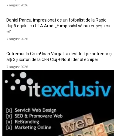
7 august 2026
Daniel Pancu, impresionat de un fotbalist de la Rapid
după egalul cu UTA Arad: „E imposibil să nu reușești cu
el”
7 august 2026
Cutremur la Gruia! Ioan Varga l-a destituit pe antrenor și
alți 3 jucători de la CFR Cluj + Noul lider al echipei
7 august 2026