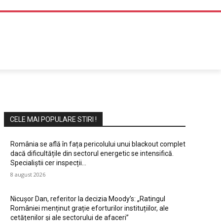
DIVERTISMENT
CELE MAI POPULARE STIRI !
România se află în fața pericolului unui blackout complet
dacă dificultățile din sectorul energetic se intensifică.
Specialiștii cer inspecții…
8 august 2026
Nicușor Dan, referitor la decizia Moody’s: „Ratingul
României menținut grație eforturilor instituțiilor, ale
cetățenilor și ale sectorului de afaceri”