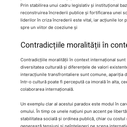
Prin stabilirea unui cadru legislativ și instituțional baz
reconstruirea încrederii publice și fortificarea unei so
liderilor în criza încrederii este vital, iar acțiunile l
spre un viitor de coeziune și
Contradicțiile moralității în cont
Contradicțiile moralității în context internațional su
diversitatea culturală și diferențele de valori existent
interacțiunile transfrontaliere sunt comune, apariția
într-o cultură poate fi percepută ca imorală în alta, cee
colaborarea internațională.
Un exemplu clar al acestui paradox este modul în care
omului. În timp ce unele națiuni pun accent pe libertăț
stabilitatea socială și ordinea publică, chiar cu costu
generează tensiuni și neînțelegeri pe scena internați