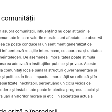
 comunității
 asupra comunității, influențând nu doar atitudinile
 comunitate în care valorile morale sunt afectate, se observă
 ceea ce poate conduce la un sentiment generalizat de
 influențează relațiile interumane, colaborarea și unitatea
i neînțelegeri. De asemenea, imoralitatea poate stimula
narea adecvată a instituțiilor publice și private. Aceste
 la comunități locale până la structuri guvernamentale și
 politice. În final, impactul imoralității se reflectă și în
repartizate inechitabil, perpetuând un ciclu vicios de
edere și instabilitate poate împiedica progresul social și
uări a valorilor morale și eticii în societatea actuală.
de criză a încrederii