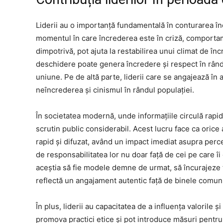
Liderii au o importanță fundamentală în conturarea încr
momentul în care încrederea este în criză, comportam
dimpotrivă, pot ajuta la restabilirea unui climat de în
deschidere poate genera încredere și respect în rând
uniune. Pe de altă parte, liderii care se angajează în 
neîncrederea și cinismul în rândul populației.
În societatea modernă, unde informațiile circulă rapid
scrutin public considerabil. Acest lucru face ca orice 
rapid și difuzat, având un impact imediat asupra percep
de responsabilitatea lor nu doar față de cei pe care îi 
aceștia să fie modele demne de urmat, să încurajeze tr
reflectă un angajament autentic față de binele comun
În plus, liderii au capacitatea de a influența valorile și
promova practici etice și pot introduce măsuri pentru