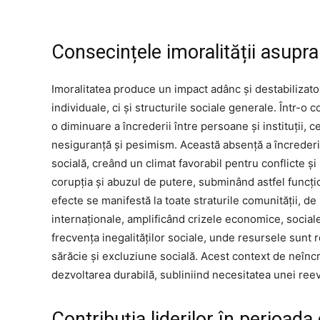
Consecințele imoralității asupra
Imoralitatea produce un impact adânc și destabilizator
individuale, ci și structurile sociale generale. Într-o
o diminuare a încrederii între persoane și instituții,
nesiguranță și pesimism. Această absență a încrederii
socială, creând un climat favorabil pentru conflicte ș
corupția și abuzul de putere, subminând astfel funcțio
efecte se manifestă la toate straturile comunității, de
internaționale, amplificând crizele economice, sociale și
frecvența inegalităților sociale, unde resursele sunt 
sărăcie și excluziune socială. Acest context de neîncr
dezvoltarea durabilă, subliniind necesitatea unei reeval
Contribuția liderilor în perioada 