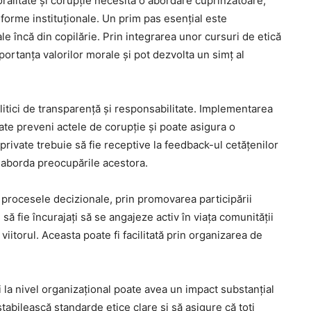
moralitate și corupție necesită o abordare cuprinzătoare,
 reforme instituționale. Un prim pas esențial este
le încă din copilărie. Prin integrarea unor cursuri de etică
mportanța valorilor morale și pot dezvolta un simț al
litici de transparență și responsabilitate. Implementarea
e preveni actele de corupție și poate asigura o
 private trebuie să fie receptive la feedback-ul cetățenilor
 aborda preocupările acestora.
n procesele decizionale, prin promovarea participării
 să fie încurajați să se angajeze activ în viața comunității
 viitorul. Aceasta poate fi facilitată prin organizarea de
cii la nivel organizațional poate avea un impact substanțial
 stabilească standarde etice clare și să asigure că toți