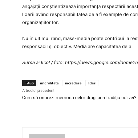
angajații conștientizează importanța respectării acest
liderii având responsabilitatea de a fi exemple de co
organizațiilor lor.
Nu în ultimul rând, mass-media poate contribui la rest
responsabil și obiectiv. Media are capacitatea de a
Sursa articol / foto: https://news.google.com/ho
TAGS
imoralitate
încredere
lideri
Articolul precedent
Cum să onorezi memoria celor dragi prin tradiția colivei?