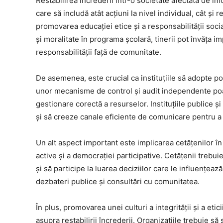
Restabilirea încrederii într-o societate afectată de i
care să includă atât acțiuni la nivel individual, cât și
promovarea educației etice și a responsabilității socia
și moralitate în programa școlară, tinerii pot învăța i
responsabilității față de comunitate.
De asemenea, este crucial ca instituțiile să adopte po
unor mecanisme de control și audit independente poat
gestionare corectă a resurselor. Instituțiile publice și
și să creeze canale eficiente de comunicare pentru a
Un alt aspect important este implicarea cetățenilor î
active și a democrației participative. Cetățenii trebuie
și să participe la luarea deciziilor care le influențează
dezbateri publice și consultări cu comunitatea.
În plus, promovarea unei culturi a integrității și a eti
asupra restabilirii încrederii. Organizațiile trebuie să