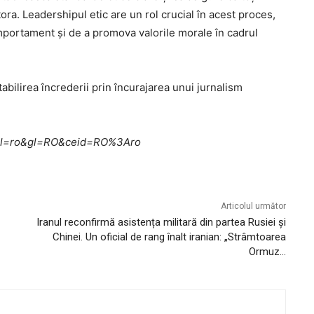
ora. Leadershipul etic are un rol crucial în acest proces,
mportament și de a promova valorile morale în cadrul
abilirea încrederii prin încurajarea unui jurnalism
me?hl=ro&gl=RO&ceid=RO%3Aro
Articolul următor
Iranul reconfirmă asistența militară din partea Rusiei și
Chinei. Un oficial de rang înalt iranian: „Strâmtoarea
Ormuz…