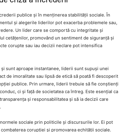
ederii publice și în menținerea stabilității sociale. În
entul și alegerile liderilor pot exacerba problemele sau,
credere. Un lider care se comportă cu integritate și
ul cetățenilor, promovând un sentiment de siguranță și
acte corupte sau iau decizii neclare pot intensifica
 și sunt aproape instantanee, liderii sunt supuși unei
act de imoralitate sau lipsă de etică să poată fi descoperit
ției publice. Prin urmare, liderii trebuie să fie conștienți
conduc, ci și față de societatea ca întreg. Este esențial ca
ansparența și responsabilitatea și să ia decizii care
.
 normele sociale prin politicile și discursurile lor. Ei pot
 combaterea corupției și promovarea echității sociale.