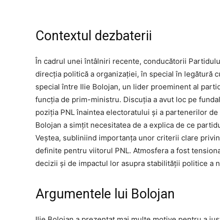
Contextul dezbaterii
În cadrul unei întâlniri recente, conducătorii Partidu
direcția politică a organizației, în special în legătură
special între Ilie Bolojan, un lider proeminent al part
funcția de prim-ministru. Discuția a avut loc pe fundal
poziția PNL înaintea electoratului și a partenerilor de 
Bolojan a simțit necesitatea de a explica de ce parti
Veștea, subliniind importanța unor criterii clare privin
definite pentru viitorul PNL. Atmosfera a fost tensiona
decizii și de impactul lor asupra stabilității politice a n
Argumentele lui Bolojan
Ilie Bolojan a prezentat mai multe motive pentru a ju