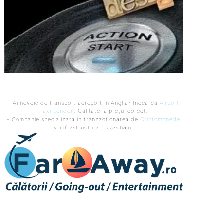
- Ai nevoie de transport aeroport in Anglia? Încearcă
Airport
Taxi London
. Calitate la prețul corect.
- Companie specializata in tranzactionarea de
Criptomonede
si infrastructura blockchain.