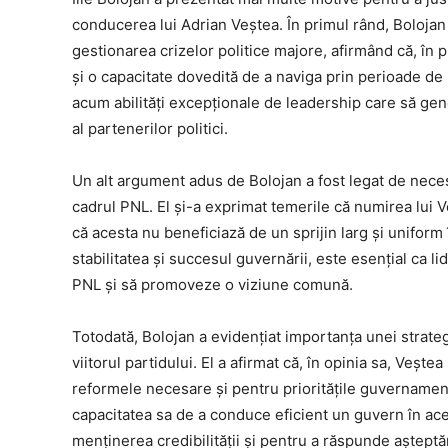
conducerea lui Adrian Veștea. În primul rând, Bolojan 
gestionarea crizelor politice majore, afirmând că, în 
și o capacitate dovedită de a naviga prin perioade de 
acum abilități excepționale de leadership care să gen
al partenerilor politici.
Un alt argument adus de Bolojan a fost legat de neces
cadrul PNL. El și-a exprimat temerile că numirea lui 
că acesta nu beneficiază de un sprijin larg și uniform 
stabilitatea și succesul guvernării, este esențial ca lid
PNL și să promoveze o viziune comună.
Totodată, Bolojan a evidențiat importanța unei strategii
viitorul partidului. El a afirmat că, în opinia sa, Veșt
reformele necesare și pentru prioritățile guvernament
capacitatea sa de a conduce eficient un guvern în aces
menținerea credibilității și pentru a răspunde așteptăr