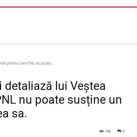
TEHNOLOGIE
LIFE STYLE
SANATATE SI MEDICINA
vele pentru care PNL nu poate...
 detaliază lui Veștea
PNL nu poate susține un
a sa.
168
0