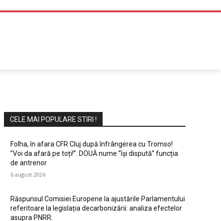
DIVERTISMENT
CELE MAI POPULARE STIRI !
Folha, în afara CFR Cluj după înfrângerea cu Tromso!
”Voi da afară pe toți!”. DOUĂ nume ”își dispută” funcția
de antrenor
6 august 2026
Răspunsul Comisiei Europene la ajustările Parlamentului
referitoare la legislația decarbonizării: analiza efectelor
asupra PNRR.