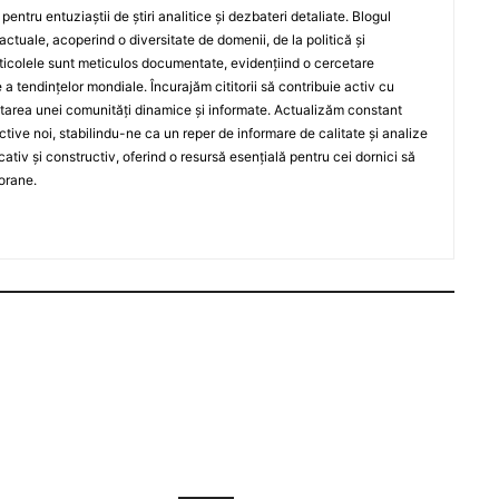
entru entuziaștii de știri analitice și dezbateri detaliate. Blogul
actuale, acoperind o diversitate de domenii, de la politică și
rticolele sunt meticulos documentate, evidențiind o cercetare
a tendințelor mondiale. Încurajăm cititorii să contribuie activ cu
oltarea unei comunități dinamice și informate. Actualizăm constant
ective noi, stabilindu-ne ca un reper de informare de calitate și analize
iv și constructiv, oferind o resursă esențială pentru cei dornici să
orane.