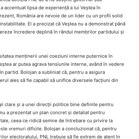
a accentuat lipsa de experiență a lui Veștea în
prezent, România are nevoie de un lider cu un profil solid
instabilitate. El a precizat că Veștea nu a demonstrat până
ereze încredere deplină în rândul membrilor partidului și
itatea menținerii unei coeziuni interne puternice în
Veștea ar putea agrava tensiunile interne, având în vedere
în partid. Bolojan a subliniat că, pentru a asigura
erul ales să fie capabil să unifice diversele facțiuni din
 clare și a unei direcții politice bine definite pentru
ea nu a prezentat un plan concret și detaliat pentru
ale, ceea ce ridică semne de întrebare cu privire la
te vremuri dificile. Bolojan a concluzionat că, pentru
ilor electoratului, PNL trebuie să fie extrem de atent în