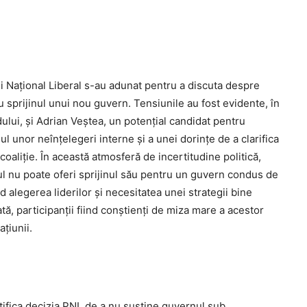
lui Național Liberal s-au adunat pentru a discuta despre
 cu sprijinul unui nou guvern. Tensiunile au fost evidente, în
idului, și Adrian Veștea, un potențial candidat pentru
ul unor neînțelegeri interne și a unei dorințe de a clarifica
coaliție. În această atmosferă de incertitudine politică,
dul nu poate oferi sprijinul său pentru un guvern condus de
d alegerea liderilor și necesitatea unei strategii bine
tă, participanții fiind conștienți de miza mare a acestor
ațiunii.
stifica decizia PNL de a nu susține guvernul sub