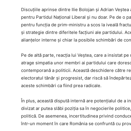
Discuțiile aprinse dintre Ilie Bolojan și Adrian Veștea 
pentru Partidul Național Liberal și nu doar. Pe de o pa
pentru funcția de prim-ministru a scos la iveală fract
și strategie dintre diferitele facțiuni ale partidului. 
alianțelor interne și chiar la posibile schimbări de co
Pe de altă parte, reacția lui Veștea, care a insistat p
atrage simpatia unor membri ai partidului care dore
contemporană a politicii. Această deschidere către ref
electoratul tânăr și progresist, dar riscă să îndepărte
aceste schimbări ca fiind prea radicale.
În plus, această dispută internă are potențialul de a in
divizat ar putea slăbi poziția sa în negocierile politic
politică. De asemenea, incertitudinea privind conducere
într-un moment în care România se confruntă cu prov