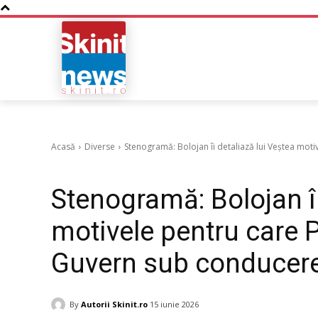
NOUTATI
BUSINESS
Acasă
Diverse
Stenogramă: Bolojan îi detaliază lui Veștea moti
Diverse
Stenogramă: Bolojan îi
motivele pentru care 
Guvern sub conducere
By
Autorii Skinit.ro
15 iunie 2026