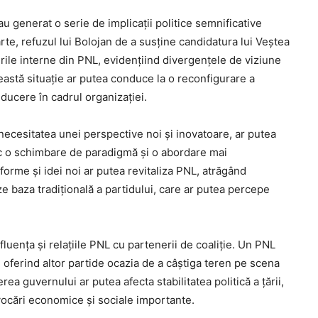
au generat o serie de implicații politice semnificative
rte, refuzul lui Bolojan de a susține candidatura lui Veștea
urile interne din PNL, evidențiind divergențele de viziune
Această situație ar putea conduce la o reconfigurare a
nducere în cadrul organizației.
e necesitatea unei perspective noi și inovatoare, ar putea
sc o schimbare de paradigmă și o abordare mai
orme și idei noi ar putea revitaliza PNL, atrăgând
ze baza tradițională a partidului, care ar putea percepe
fluența și relațiile PNL cu partenerii de coaliție. Un PNL
e, oferind altor partide ocazia de a câștiga teren pe scena
a guvernului ar putea afecta stabilitatea politică a țării,
ocări economice și sociale importante.