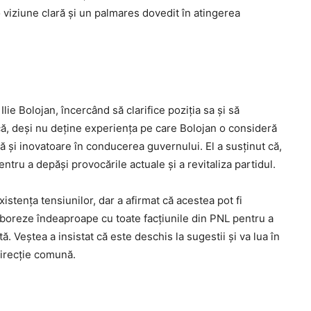
 viziune clară și un palmares dovedit în atingerea
lie Bolojan, încercând să clarifice poziția sa și să
 că, deși nu deține experiența pe care Bolojan o consideră
ă și inovatoare în conducerea guvernului. El a susținut că,
entru a depăși provocările actuale și a revitaliza partidul.
istența tensiunilor, dar a afirmat că acestea pot fi
laboreze îndeaproape cu toate facțiunile din PNL pentru a
ă. Veștea a insistat că este deschis la sugestii și va lua în
direcție comună.