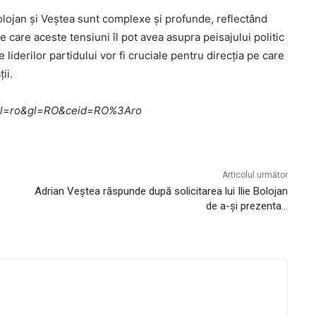
 Bolojan și Veștea sunt complexe și profunde, reflectând
e care aceste tensiuni îl pot avea asupra peisajului politic
le liderilor partidului vor fi cruciale pentru direcția pe care
ii.
me?hl=ro&gl=RO&ceid=RO%3Aro
Articolul următor
Adrian Veștea răspunde după solicitarea lui Ilie Bolojan
de a-și prezenta…