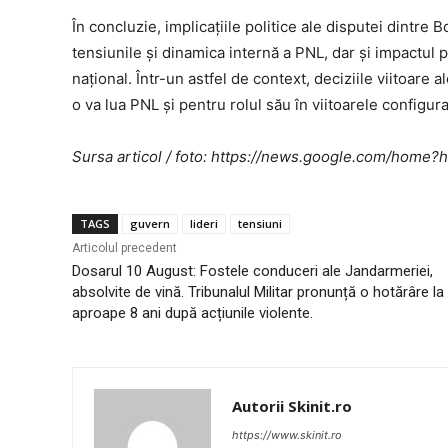
În concluzie, implicațiile politice ale disputei dintre
tensiunile și dinamica internă a PNL, dar și impactul p
național. Într-un astfel de context, deciziile viitoare a
o va lua PNL și pentru rolul său în viitoarele configuraț
Sursa articol / foto: https://news.google.com/ho
TAGS
guvern
lideri
tensiuni
Articolul precedent
Dosarul 10 August: Fostele conduceri ale Jandarmeriei,
absolvite de vină. Tribunalul Militar pronunță o hotărâre la
aproape 8 ani după acțiunile violente.
Autorii Skinit.ro
https://www.skinit.ro