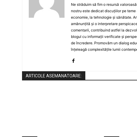
Ne străduim să fim o resursă valoroasă p
nostru este dedicat discuțiilor pe teme 
economie, la tehnologie și sănătate. A
amănunțită și o interpretare perspicace 
comentarii, contribuind astfel la dezv
blogul cu informații verificate și persp
de încredere. Promovăm un dialog educat
înțeleagă complexitățile lumii contemp
ARTICOLE ASEMANATOARE: