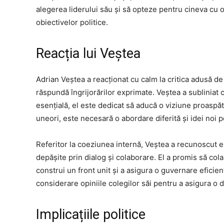
alegerea liderului său și să opteze pentru cineva cu o
obiectivelor politice.
Reacția lui Veștea
Adrian Veștea a reacționat cu calm la critica adusă de I
răspundă îngrijorărilor exprimate. Veștea a subliniat
esențială, el este dedicat să aducă o viziune proaspăt
uneori, este necesară o abordare diferită și idei noi p
Referitor la coeziunea internă, Veștea a recunoscut ex
depășite prin dialog și colaborare. El a promis să co
construi un front unit și a asigura o guvernare eficient
considerare opiniile colegilor săi pentru a asigura o 
Implicațiile politice