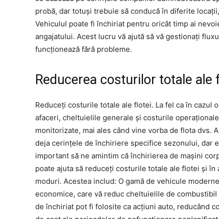
probă, dar totuși trebuie să conducă în diferite locații
Vehiculul poate fi închiriat pentru oricât timp ai nevo
angajatului. Acest lucru vă ajută să vă gestionați flu
funcționează fără probleme.
Reducerea costurilor totale ale f
Reduceți costurile totale ale flotei. La fel ca în cazul o
afaceri, cheltuielile generale și costurile operațional
monitorizate, mai ales când vine vorba de flota dvs. 
deja cerințele de închiriere specifice sezonului, dar 
important să ne amintim că închirierea de mașini cor
poate ajuta să reduceți costurile totale ale flotei și în 
moduri. Acestea includ: O gamă de vehicule moderne
economice, care vă reduc cheltuielile de combustibil
de închiriat pot fi folosite ca acțiuni auto, reducând c