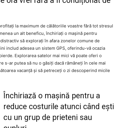
ce ora vrei fără a fi condiționat de
ofitați la maximum de călătoriile voastre fără tot stresul
menea un alt beneficu, închiriați o mașină pentru
 distractiv să explorați în afara zonelor comune de
așini includ adesea un sistem GPS, oferindu-vă ocazia
 pierde. Explorarea satelor mai mici vă poate oferi o
are s-ar putea să nu o găsiți dacă rămâneți în cele mai
mătoarea vacanță și să petreceți o zi descoperind micile
Închiriază o mașină pentru a
reduce costurile atunci când ești
cu un grup de prieteni sau