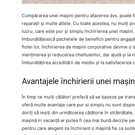
Cumpărarea unei mașini pentru afacerea dvs. poate fi o
reparații și multe altele. Cu toate acestea, nu mulți pr
lucru, care este pur și simplu închirierea unei mașin
îmbunătățească pachetele de beneficii pentru angajați
flotei lor, închirierea de mașini corporative devine o
menținerea și reducerea cheltuielilor, dar ajută și la re
îmbunătățirea acreditării de mediu și la satisfacerea 
Avantajele închirierii unei mașin
În timp ce mulți călători preferă să se bazeze pe tran
oferă multe avantaje care pur și simplu nu sunt dispon
doriți să ieșiți din următoarea călătorie în străinătat
mașină în vacanță ar putea fi cea mai bună decizie pe
pentru care alegem sa închiriem o mașină fie ca sunt