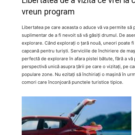
Libertatea de a vizita ce vrei la 
vreun program
Libertatea pe care aceasta o aduce vă va permite să pr
suplimentar de a fi nevoit să vă găsiți drumul. De ase
explorare. Când explorați o țară nouă, uneori poate fi
capcană pentru turiști. Serviciile de închiriere de m
perfectă de explorare în afara pistei bătute, fără a vă
perspectivă unică asupra țării pe care o vizitați, pe c
populare zone. Nu ezitați să închiriați o mașină în ur
comori care înconjoară punctele turistice tipice.