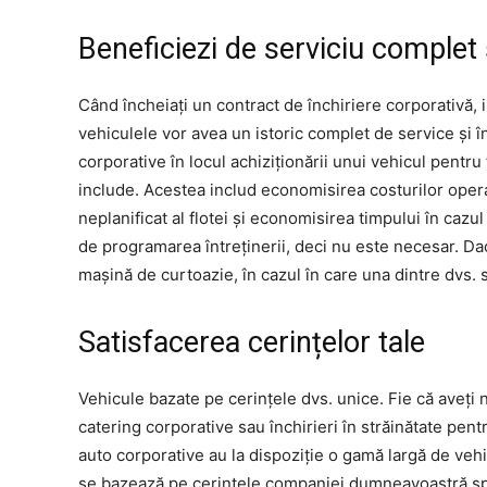
Beneficiezi de serviciu complet 
Când încheiați un contract de închiriere corporativă, 
vehiculele vor avea un istoric complet de service și în
corporative în locul achiziționării unui vehicul pentru
include. Acestea includ economisirea costurilor oper
neplanificat al flotei și economisirea timpului în cazu
de programarea întreținerii, deci nu este necesar. Dacă
mașină de curtoazie, în cazul în care una dintre dvs. s
Satisfacerea cerințelor tale
Vehicule bazate pe cerințele dvs. unice. Fie că aveți
catering corporative sau închirieri în străinătate pentr
auto corporative au la dispoziție o gamă largă de vehic
se bazează pe cerințele companiei dumneavoastră spe