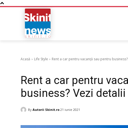
NOUTATI
BUSINESS
Acasă
Life Style
Rent a car pentru vacanță sau pentru business? V
Life Style
Stil de viata
Rent a car pentru vac
business? Vezi detalii 
By
Autorii Skinit.ro
21 iunie 2021