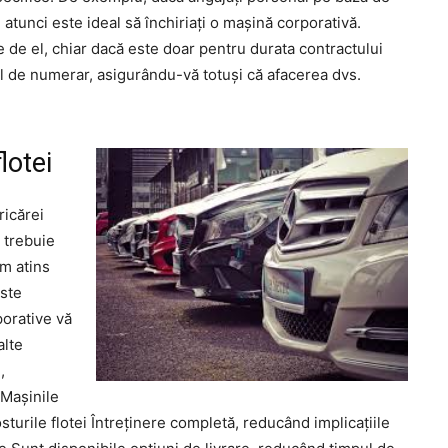
, atunci este ideal să închiriați o mașină corporativă.
ie de el, chiar dacă este doar pentru durata contractului
xul de numerar, asigurându-vă totuși că afacerea dvs.
lotei
ricărei
e trebuie
Am atins
este
porative vă
alte
,
 Mașinile
osturile flotei Întreținere completă, reducând implicațiile