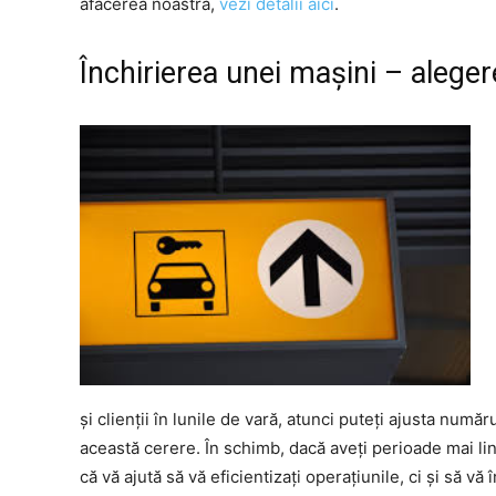
afacerea noastră,
vezi detalii aici
.
Închirierea unei mașini – aleger
și clienții în lunile de vară, atunci puteți ajusta număr
această cerere. În schimb, dacă aveți perioade mai lin
că vă ajută să vă eficientizați operațiunile, ci și să vă