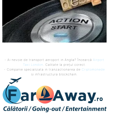
- Ai nevoie de transport aeroport in Anglia? Încearcă
Airport
Taxi London
. Calitate la prețul corect.
- Companie specializata in tranzactionarea de
Criptomonede
si infrastructura blockchain.