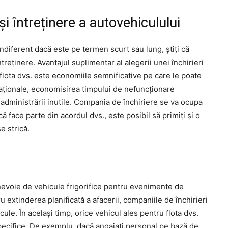
și întreținere a autovehiculului
indiferent dacă este pe termen scurt sau lung, știți că
treținere. Avantajul suplimentar al alegerii unei închirieri
 flota dvs. este economiile semnificative pe care le poate
aționale, economisirea timpului de nefuncționare
l administrării inutile. Compania de închiriere se va ocupa
 face parte din acordul dvs., este posibil să primiți și o
e strică.
 nevoie de vehicule frigorifice pentru evenimente de
u extinderea planificată a afacerii, companiile de închirieri
ule. În același timp, orice vehicul ales pentru flota dvs.
cifice. De exemplu, dacă angajați personal pe bază de