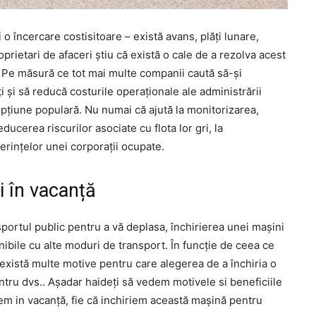
 încercare costisitoare – există avans, plăți lunare,
oprietari de afaceri știu că există o cale de a rezolva acest
i. Pe măsură ce tot mai multe companii caută să-și
 și să reducă costurile operaționale ale administrării
 opțiune populară. Nu numai că ajută la monitorizarea,
ducerea riscurilor asociate cu flota lor gri, la
cerințelor unei corporații ocupate.
i în vacanță
sportul public pentru a vă deplasa, închirierea unei mașini
ibile cu alte moduri de transport. În funcție de ceea ce
e, există multe motive pentru care alegerea de a închiria o
ntru dvs.. Așadar haideți să vedem motivele si beneficiile
em in vacanță, fie că inchiriem această mașină pentru