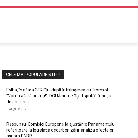
DIVERTISMENT
CELE MAI POPULARE STIRI !
Folha, în afara CFR Cluj după înfrângerea cu Tromso!
”Voi da afară pe toți!”. DOUĂ nume ”își dispută” funcția
de antrenor
6 august 2026
Răspunsul Comisiei Europene la ajustările Parlamentului
referitoare la legislația decarbonizării: analiza efectelor
asupra PNRR.