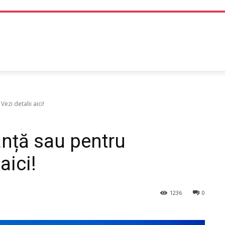
TEHNOLOGIE
LIFE STYLE
SANATATE SI MEDICINA
ezi detalii aici!
anță sau pentru
aici!
1236
0