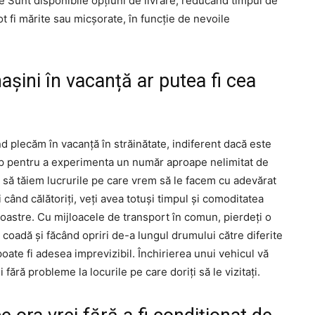
e Sunt disponibile opțiuni de livrare, reducând timpul de
ot fi mărite sau micșorate, în funcție de nevoile
așini în vacanță ar putea fi cea
nd plecăm în vacanță în străinătate, indiferent dacă este
imp pentru a experimenta un număr aproape nelimitat de
em să tăiem lucrurile pe care vrem să le facem cu adevărat
i când călătoriți, veți avea totuși timpul și comoditatea
oastre. Cu mijloacele de transport în comun, pierdeți o
coadă și făcând opriri de-a lungul drumului către diferite
oate fi adesea imprevizibil. Închirierea unui vehicul vă
i fără probleme la locurile pe care doriți să le vizitați.