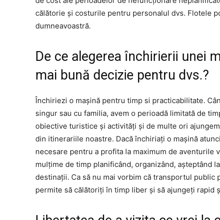
de cost ale perioadelor de nefuncționare neplanificat
călătorie și costurile pentru personalul dvs. Flotele p
dumneavoastră.
De ce alegerea închirierii unei m
mai bună decizie pentru dvs.?
Închiriezi o mașină pentru timp si practicabilitate. Câ
singur sau cu familia, avem o perioadă limitată de t
obiective turistice și activități și de multe ori ajung
din itinerariile noastre. Dacă închiriați o mașină atunc
necesare pentru a profita la maximum de aventurile v
mulțime de timp planificând, organizând, așteptând la 
destinații. Ca să nu mai vorbim că transportul public p
permite să călătoriți în timp liber și să ajungeți rapid ș