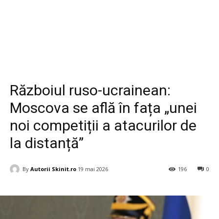
Diverse
Războiul ruso-ucrainean:
Moscova se află în fața „unei
noi competiții a atacurilor de
la distanță”
By
Autorii Skinit.ro
19 mai 2026
196
0