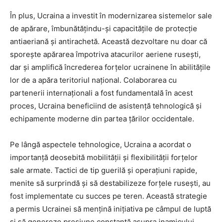
În plus, Ucraina a investit în modernizarea sistemelor sale
de apărare, îmbunătățindu-și capacitățile de protecție
antiaeriană și antirachetă. Această dezvoltare nu doar că
sporește apărarea împotriva atacurilor aeriene rusești,
dar și amplifică încrederea forțelor ucrainene în abilitățile
lor de a apăra teritoriul național. Colaborarea cu
partenerii internaționali a fost fundamentală în acest
proces, Ucraina beneficiind de asistență tehnologică și
echipamente moderne din partea țărilor occidentale.
Pe lângă aspectele tehnologice, Ucraina a acordat o
importanță deosebită mobilității și flexibilității forțelor
sale armate. Tactici de tip guerilă și operațiuni rapide,
menite să surprindă și să destabilizeze forțele rusești, au
fost implementate cu succes pe teren. Această strategie
a permis Ucrainei să mențină inițiativa pe câmpul de luptă
și să genereze presiune constantă asupra inamicului.