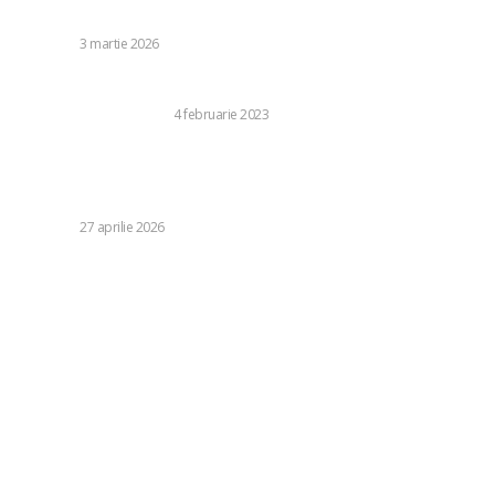
nucleară”
DIVERSE
3 martie 2026
Ce sunt serviciile funerare si cat costa acestea?
BUSINESS SI INDUSTRIE
4 februarie 2023
Guvernul Bolojan, doar prima țintă. Planul AUR, expus de
locțiitorul 2 al partidului, cuprinde și un „proiect de
strategie”
DIVERSE
27 aprilie 2026
Categorii:
Diverse
1247
Life Style
126
Business si Industrie
121
Casa si Gradina
92
Sanatate si Medicina
81
Auto
72