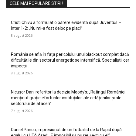
CELE MAI POPULARE STIRI !
Cristi Chivu a formulat o părere evidentă după Juventus –
Inter 1-2: „Nu mi-a fost deloc pe plac!”
8 august 2026
România se află în fața pericolului unui blackout complet dacă
dificultățile din sectorul energetic se intensifică. Specialiștii cer
inspecții…
8 august 2026
Nicușor Dan, referitor la decizia Moody’s: „Ratingul României
menținut grație eforturilor instituțiilor, ale cetățenilor și ale
sectorului de afaceri”
7 august 2026
Daniel Pancu, impresionat de un fotbalist de la Rapid după
egalul cu UTA Arad: „E imposibil să nu reușești cu el”