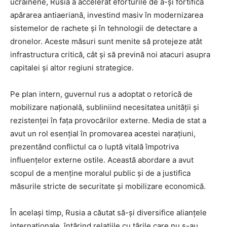
ucrainene, Rusia a accelerat eforturile de a-și fortifica
apărarea antiaeriană, investind masiv în modernizarea
sistemelor de rachete și în tehnologii de detectare a
dronelor. Aceste măsuri sunt menite să protejeze atât
infrastructura critică, cât și să prevină noi atacuri asupra
capitalei și altor regiuni strategice.
Pe plan intern, guvernul rus a adoptat o retorică de
mobilizare națională, subliniind necesitatea unității și
rezistenței în fața provocărilor externe. Media de stat a
avut un rol esențial în promovarea acestei narațiuni,
prezentând conflictul ca o luptă vitală împotriva
influențelor externe ostile. Această abordare a avut
scopul de a menține moralul public și de a justifica
măsurile stricte de securitate și mobilizare economică.
În același timp, Rusia a căutat să-și diversifice alianțele
internaționale, întărind relațiile cu țările care nu s-au