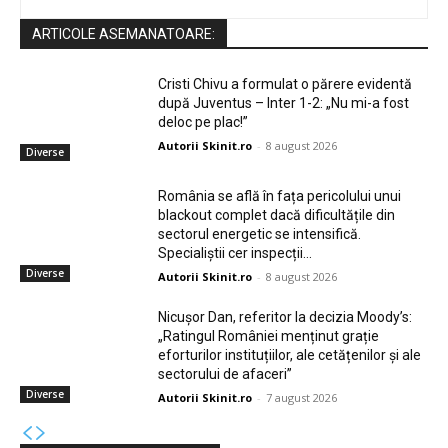
ARTICOLE ASEMANATOARE:
Cristi Chivu a formulat o părere evidentă
după Juventus – Inter 1-2: „Nu mi-a fost
deloc pe plac!”
Autorii Skinit.ro
-
8 august 2026
Diverse
România se află în fața pericolului unui
blackout complet dacă dificultățile din
sectorul energetic se intensifică.
Specialiștii cer inspecții…
Diverse
Autorii Skinit.ro
-
8 august 2026
Nicușor Dan, referitor la decizia Moody’s:
„Ratingul României menținut grație
eforturilor instituțiilor, ale cetățenilor și ale
sectorului de afaceri”
Diverse
Autorii Skinit.ro
-
7 august 2026