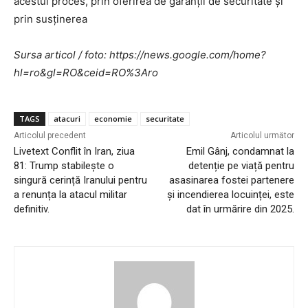
acestui proces, prin oferirea de garanții de securitate și
prin susținerea
Sursa articol / foto: https://news.google.com/home?
hl=ro&gl=RO&ceid=RO%3Aro
TAGS
atacuri
economie
securitate
Articolul precedent
Articolul următor
Livetext Conflit în Iran, ziua
Emil Gânj, condamnat la
81: Trump stabilește o
detenție pe viață pentru
singură cerință Iranului pentru
asasinarea fostei partenere
a renunța la atacul militar
și incendierea locuinței, este
definitiv.
dat în urmărire din 2025.