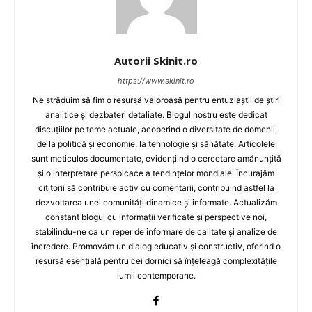
Autorii Skinit.ro
https://www.skinit.ro
Ne străduim să fim o resursă valoroasă pentru entuziaștii de știri
analitice și dezbateri detaliate. Blogul nostru este dedicat
discuțiilor pe teme actuale, acoperind o diversitate de domenii,
de la politică și economie, la tehnologie și sănătate. Articolele
sunt meticulos documentate, evidențiind o cercetare amănunțită
și o interpretare perspicace a tendințelor mondiale. Încurajăm
cititorii să contribuie activ cu comentarii, contribuind astfel la
dezvoltarea unei comunități dinamice și informate. Actualizăm
constant blogul cu informații verificate și perspective noi,
stabilindu-ne ca un reper de informare de calitate și analize de
încredere. Promovăm un dialog educativ și constructiv, oferind o
resursă esențială pentru cei dornici să înțeleagă complexitățile
lumii contemporane.