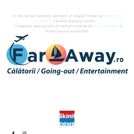
- Ai nevoie de transport aeroport in Anglia? Încearcă
Airport Taxi
London
. Calitate la prețul corect.
- Companie specializata in tranzactionarea de
Criptomonede
si
infrastructura blockchain.