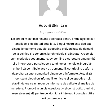
Autorii Skinit.ro
https://www.skinit.ro
Ne străduim să fim o resursă valoroasă pentru entuziaștii de știri
analitice și dezbateri detaliate. Blogul nostru este dedicat
discuțiilor pe teme actuale, acoperind o diversitate de domenii,
de la politică și economie, la tehnologie și sănătate. Articolele
sunt meticulos documentate, evidențiind o cercetare amănunțită
și o interpretare perspicace a tendințelor mondiale. Încurajăm
cititorii să contribuie activ cu comentarii, contribuind astfel la
dezvoltarea unei comunități dinamice și informate. Actualizăm
constant blogul cu informații verificate și perspective noi,
stabilindu-ne ca un reper de informare de calitate și analize de
încredere. Promovăm un dialog educativ și constructiv, oferind o
resursă esențială pentru cei dornici să înțeleagă complexitățile
lumii contemporane.