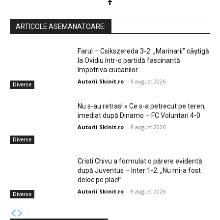
ARTICOLE ASEMANATOARE:
Farul – Csikszereda 3-2: „Marinarii” câștigă
la Ovidiu într-o partidă fascinantă
împotriva ciucanilor.
Autorii Skinit.ro
-
8 august 2026
Diverse
Nu s-au retras! » Ce s-a petrecut pe teren,
imediat după Dinamo – FC Voluntari 4-0
Autorii Skinit.ro
-
8 august 2026
Diverse
Cristi Chivu a formulat o părere evidentă
după Juventus – Inter 1-2: „Nu mi-a fost
deloc pe plac!”
Autorii Skinit.ro
-
8 august 2026
Diverse