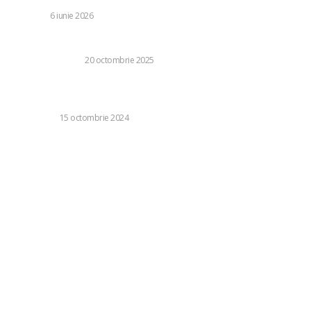
DIVERSE
6 iunie 2026
Ce tip de podea este potrivită pentru baie?
CASA SI GRADINA
20 octombrie 2025
3 idei de meniuri festive pentru petrecerea de Crăciun a
companiei
LIFE STYLE
15 octombrie 2024
Categorii:
Diverse
1249
Life Style
126
Business si Industrie
121
Casa si Gradina
92
Sanatate si Medicina
81
Auto
72
Stil de viata
40