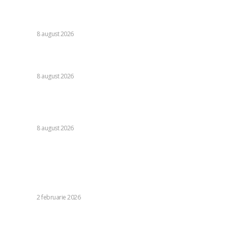
Nu s-au retras! » Ce s-a petrecut pe teren, imediat după
Dinamo – FC Voluntari 4-0
DIVERSE
8 august 2026
Cristi Chivu a formulat o părere evidentă după Juventus –
Inter 1-2: „Nu mi-a fost deloc pe plac!”
DIVERSE
8 august 2026
România se află în fața pericolului unui blackout complet
dacă dificultățile din sectorul energetic se intensifică.
Specialiștii cer inspecții…
DIVERSE
8 august 2026
Stiri populare:
Infracționalitatea în București: Zona cu cele mai
numeroase acte ilegale a înregistrat mai mult de 11.500
de evenimente în 2025.
DIVERSE
2 februarie 2026
Dinamo are un nou tehnician începând de astăzi! » Andrei
Nicolescu a confirmat oficial: „Da, am semnat acordul”