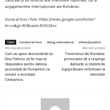
calibrate și să reflecte atât interesele naționale, cât și
angajamentele internaționale ale României.
Sursa articol / foto: https://news.google.com/home?
hl=ro&gl=RO&ceid=RO%3Aro
TAGS
Consiliul de Pace
dialog internațional
influență politică
Articolul precedent
Articolul următor
Cum au ajuns descendenții lui
Fenomenul din România:
Dinu Patriciu să fie trași la
provocarea de a respinge
răspundere pentru datoria
dulciurile și statisticile
acumulată de Rompetrol ca
îngrijorătoare referitoare la
urmare a acordului
obezitate
Ceaușescu