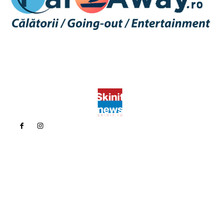
Politica de confidentialitate
Politica cookies (GDPR)
Contact
Bun venit la Skinit.ro !
Skinit News este site-ul dvs. de știri, divertisment, muzică. Vă
oferim cele mai recente știri de ultimă oră și videoclipuri direct
din industria divertismentului.