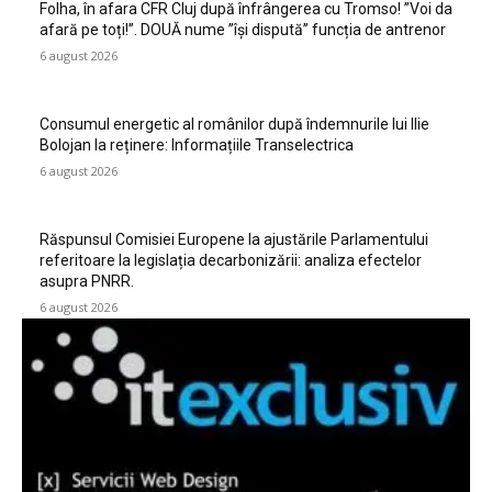
Folha, în afara CFR Cluj după înfrângerea cu Tromso! ”Voi da
afară pe toți!”. DOUĂ nume ”își dispută” funcția de antrenor
6 august 2026
Consumul energetic al românilor după îndemnurile lui Ilie
Bolojan la reținere: Informațiile Transelectrica
6 august 2026
Răspunsul Comisiei Europene la ajustările Parlamentului
referitoare la legislația decarbonizării: analiza efectelor
asupra PNRR.
6 august 2026