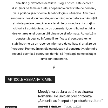
analitice și dezbateri detaliate. Blogul nostru este dedicat
discuțiilor pe teme actuale, acoperind o diversitate de domenii,
de la politică și economie, la tehnologie și sănătate. Articolele
sunt meticulos documentate, evidențiind o cercetare amănunțită
și o interpretare perspicace a tendințelor mondiale. Încurajăm
cititorii să contribuie activ cu comentarii, contribuind astfel la
dezvoltarea unei comunități dinamice și informate. Actualizăm
constant blogul cu informații verificate și perspective noi,
stabilindu-ne ca un reper de informare de calitate și analize de
încredere. Promovăm un dialog educativ și constructiv, oferind o
resursă esențială pentru cei dornici să înțeleagă complexitățile
lumii contemporane.
ARTICOLE ASEMANATOARE:
Moody’s va declara astăzi evaluarea
României. Ilie Bolojan preconizează:
„Acțiunile au început să producă rezultate”
Autorii Skinit.ro
-
7 august 2026
Diverse