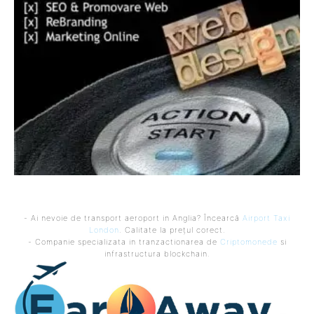
- Ai nevoie de transport aeroport in Anglia? Încearcă
Airport Taxi
London
. Calitate la prețul corect.
- Companie specializata in tranzactionarea de
Criptomonede
si
infrastructura blockchain.