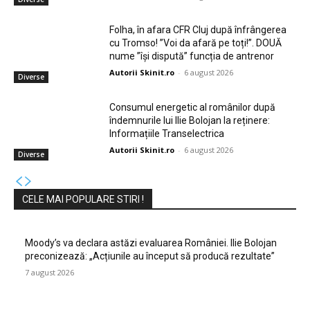
Folha, în afara CFR Cluj după înfrângerea
cu Tromso! ”Voi da afară pe toți!”. DOUĂ
nume ”își dispută” funcția de antrenor
Autorii Skinit.ro
-
6 august 2026
Diverse
Consumul energetic al românilor după
îndemnurile lui Ilie Bolojan la reținere:
Informațiile Transelectrica
Autorii Skinit.ro
-
6 august 2026
Diverse
CELE MAI POPULARE STIRI !
Moody’s va declara astăzi evaluarea României. Ilie Bolojan
preconizează: „Acțiunile au început să producă rezultate”
7 august 2026