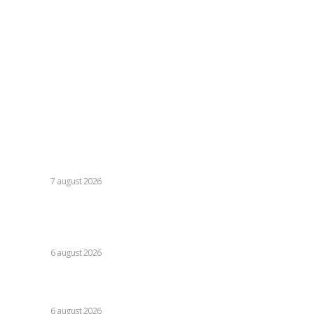
Contacteaza-ne oricand la adresa:
contact@skinit.ro
Politica de confidentialitate
Politica cookies (GDPR)
Contact
Ultimele postari:
Moody’s va declara astăzi evaluarea României. Ilie Bolojan
preconizează: „Acțiunile au început să producă rezultate”
DIVERSE
7 august 2026
Folha, în afara CFR Cluj după înfrângerea cu Tromso! ”Voi
da afară pe toți!”. DOUĂ nume ”își dispută” funcția de
antrenor
DIVERSE
6 august 2026
Consumul energetic al românilor după îndemnurile lui Ilie
Bolojan la reținere: Informațiile Transelectrica
DIVERSE
6 august 2026