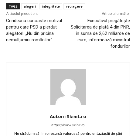
TAGS
alegeri
integritate
retragere
Articolul precedent
Articolul următor
Grindeanu cunoaște motivul
Executivul pregătește
pentru care PSD a pierdut
Solicitarea de plată 4 din PNR,
alegători. „Nu din pricina
în suma de 2,62 miliarde de
nemulțumirii românilor”
euro, informează ministrul
fondurilor
Autorii Skinit.ro
https://www.skinit.ro
Ne străduim să fim o resursă valoroasă pentru entuziaștii de știri