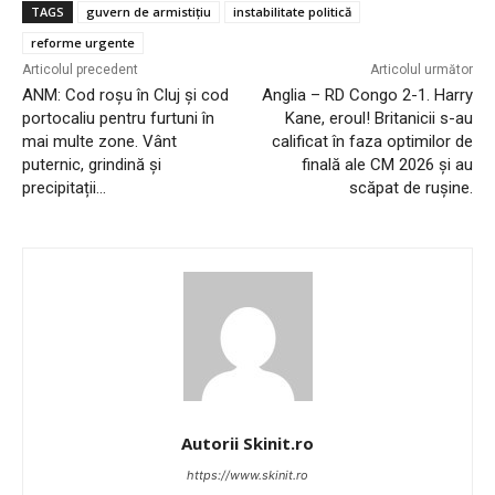
TAGS
guvern de armistițiu
instabilitate politică
reforme urgente
Articolul precedent
Articolul următor
ANM: Cod roșu în Cluj și cod
Anglia – RD Congo 2-1. Harry
portocaliu pentru furtuni în
Kane, eroul! Britanicii s-au
mai multe zone. Vânt
calificat în faza optimilor de
puternic, grindină și
finală ale CM 2026 și au
precipitații…
scăpat de rușine.
Autorii Skinit.ro
https://www.skinit.ro