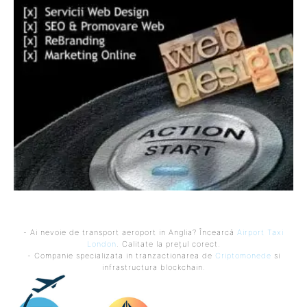
- Ai nevoie de transport aeroport in Anglia? Încearcă
Airport Taxi
London
. Calitate la prețul corect.
- Companie specializata in tranzactionarea de
Criptomonede
si
infrastructura blockchain.