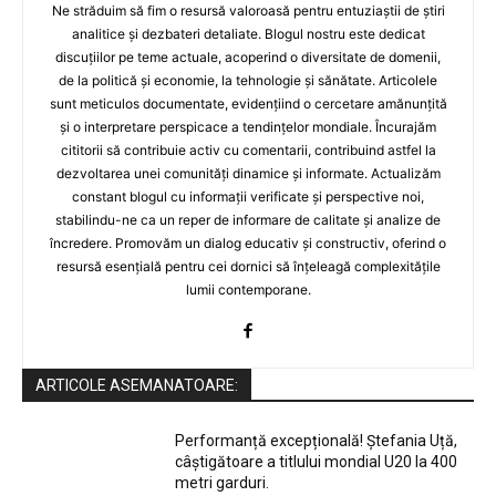
Ne străduim să fim o resursă valoroasă pentru entuziaștii de știri
analitice și dezbateri detaliate. Blogul nostru este dedicat
discuțiilor pe teme actuale, acoperind o diversitate de domenii,
de la politică și economie, la tehnologie și sănătate. Articolele
sunt meticulos documentate, evidențiind o cercetare amănunțită
și o interpretare perspicace a tendințelor mondiale. Încurajăm
cititorii să contribuie activ cu comentarii, contribuind astfel la
dezvoltarea unei comunități dinamice și informate. Actualizăm
constant blogul cu informații verificate și perspective noi,
stabilindu-ne ca un reper de informare de calitate și analize de
încredere. Promovăm un dialog educativ și constructiv, oferind o
resursă esențială pentru cei dornici să înțeleagă complexitățile
lumii contemporane.
ARTICOLE ASEMANATOARE:
Performanță excepțională! Ștefania Uță,
câștigătoare a titlului mondial U20 la 400
metri garduri.