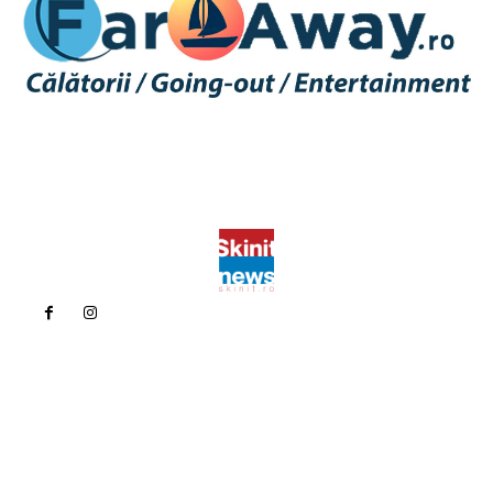
Politica de confidentialitate
Politica cookies (GDPR)
Contact
Bun venit la Skinit.ro !
Skinit News este site-ul dvs. de știri, divertisment, muzică. Vă
oferim cele mai recente știri de ultimă oră și videoclipuri direct
din industria divertismentului.