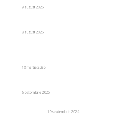
DIVERSE
9 august 2026
Farul – Csikszereda 3-2: „Marinarii” câștigă la Ovidiu într-o
partidă fascinantă împotriva ciucanilor.
DIVERSE
8 august 2026
Stiri populare:
Trump avertizează Iranul în legătură cu exploatarea
strâmtorii Ormuz: „Consecințele militare vor fi fără egal”
DIVERSE
10 martie 2026
7 activități care aduc mai multă aventură în viața ta de zi
cu zi
DIVERSE
6 octombrie 2025
Cele mai bune zone de locuit din București în 2024
BUSINESS SI INDUSTRIE
19 septembrie 2024
Care este impactul foselor septice asupra mediului
înconjurător?