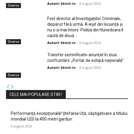
Autorii Skinit.ro
-
9 august 2026
Diverse
Fost director al Investigațiilor Criminale,
dispărut fără urmă. A ieșit din locuință și
nu s-a mai întors. Poliția din Hunedoara îl
caută de două...
Diverse
Autorii Skinit.ro
-
9 august 2026
Transfer semnificativ anunțat în ziua
confruntării: „Portar de echipă națională”
Autorii Skinit.ro
-
9 august 2026
Diverse
CELE MAI POPULARE STIRI !
Performanță excepțională! Ștefania Uță, câștigătoare a titlului
mondial U20 la 400 metri garduri.
9 august 2026