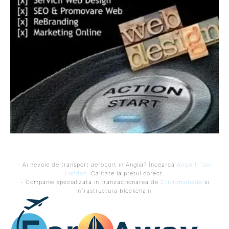
- Ai nevoie de transport aeroport in Anglia? Încearcă
Airport Taxi
London
. Calitate la prețul corect.
- Companie specializata in tranzactionarea de
Criptomonede
si
infrastructura blockchain.