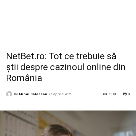
Business si Industrie
NetBet.ro: Tot ce trebuie să
știi despre cazinoul online din
România
By
Mihai Balaceanu
1 aprilie 2025
1318
0