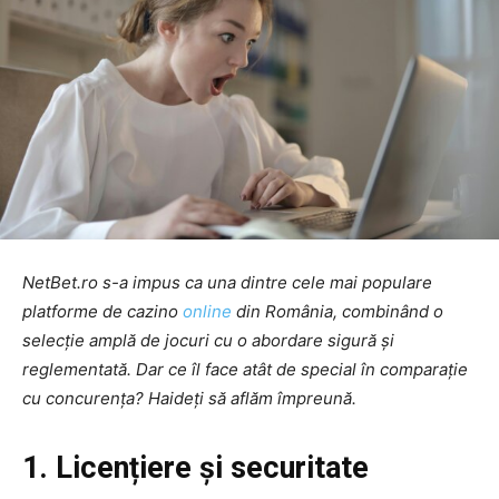
NetBet.ro s-a impus ca una dintre cele mai populare
platforme de cazino
online
din România, combinând o
selecție amplă de jocuri cu o abordare sigură și
reglementată. Dar ce îl face atât de special în comparație
cu concurența? Haideți să aflăm împreună.
1. Licențiere și securitate