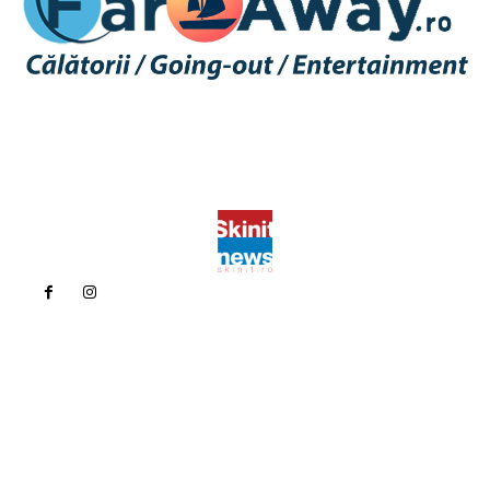
Politica de confidentialitate
Politica cookies (GDPR)
Contact
Bun venit la Skinit.ro !
Skinit News este site-ul dvs. de știri, divertisment, muzică. Vă
oferim cele mai recente știri de ultimă oră și videoclipuri direct
din industria divertismentului.