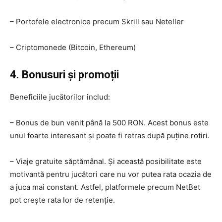
– Portofele electronice precum Skrill sau Neteller
– Criptomonede (Bitcoin, Ethereum)
4. Bonusuri și promoții
Beneficiile jucătorilor includ:
– Bonus de bun venit până la 500 RON. Acest bonus este
unul foarte interesant și poate fi retras după puține rotiri.
– Viaje gratuite săptămânal. Și această posibilitate este
motivantă pentru jucători care nu vor putea rata ocazia de
a juca mai constant. Astfel, platformele precum NetBet
pot crește rata lor de retenție.