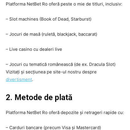
Platforma NetBet Ro oferă peste o mie de titluri, inclusiv:
– Slot machines (Book of Dead, Starburst)
– Jocuri de masă (ruletă, blackjack, baccarat)
– Live casino cu dealeri live
– Jocuri cu tematică românească (de ex. Dracula Slot)
Vizitați și secțiunea pe site-ul nostru despre
divertisment
.
2. Metode de plată
Platforma NetBet Ro oferă depozite și retrageri rapide cu:
– Carduri bancare (precum Visa și Mastercard)