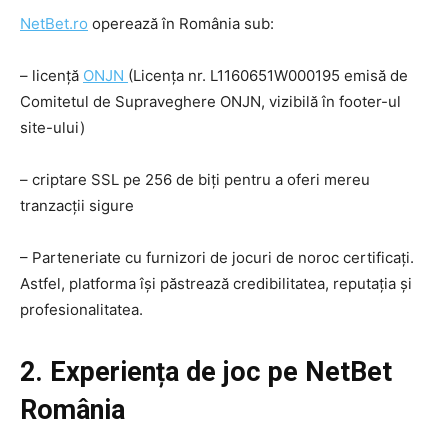
NetBet.ro
operează în România sub:
– licență
ONJN
(Licența nr. L1160651W000195 emisă de
Comitetul de Supraveghere ONJN, vizibilă în footer-ul
site-ului)
– criptare SSL pe 256 de biți pentru a oferi mereu
tranzacții sigure
– Parteneriate cu furnizori de jocuri de noroc certificați.
Astfel, platforma își păstrează credibilitatea, reputația și
profesionalitatea.
2. Experiența de joc pe NetBet
România