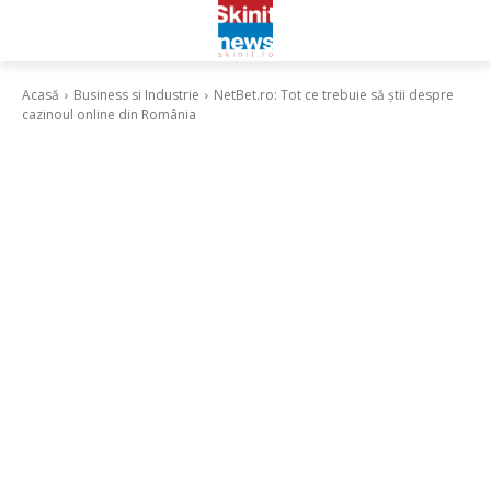
Acasă
Business si Industrie
NetBet.ro: Tot ce trebuie să știi despre
cazinoul online din România