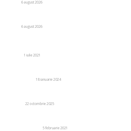
DIVERSE
6 august 2026
Consumul energetic al românilor după îndemnurile lui Ilie
Bolojan la reținere: Informațiile Transelectrica
DIVERSE
6 august 2026
Stiri populare:
Tehnologia avansată a încărcătoarelor Qi wireless auto
INOVATIE
1 iulie 2021
5 elemente esențiale pentru confortul unei camere de
hotel
CASA SI GRADINA
18 ianuarie 2024
Diamante vs. perle: ce alegi pentru un cadou de Crăciun de
neuitat?
LIFE STYLE
22 octombrie 2025
Care este primul Șef sub acoperire, din 09 februarie, la
PRO TV!
INFO SI PROGRAM TV
5 februarie 2021