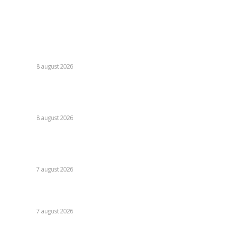
Contact
Ultimele postari:
Cristi Chivu a formulat o părere evidentă după Juventus –
Inter 1-2: „Nu mi-a fost deloc pe plac!”
DIVERSE
8 august 2026
România se află în fața pericolului unui blackout complet
dacă dificultățile din sectorul energetic se intensifică.
Specialiștii cer inspecții…
DIVERSE
8 august 2026
Nicușor Dan, referitor la decizia Moody’s: „Ratingul
României menținut grație eforturilor instituțiilor, ale
cetățenilor și ale sectorului de afaceri”
DIVERSE
7 august 2026
Daniel Pancu, impresionat de un fotbalist de la Rapid după
egalul cu UTA Arad: „E imposibil să nu reușești cu el”
DIVERSE
7 august 2026