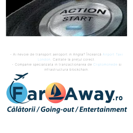
- Ai nevoie de transport aeroport in Anglia? Încearcă
Airport Taxi
London
. Calitate la prețul corect.
- Companie specializata in tranzactionarea de
Criptomonede
si
infrastructura blockchain.