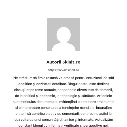
Autorii Skinit.ro
https://www.skinit.ro
Ne străduim să fim o resursă valoroasă pentru entuziaștii de știri
analitice și dezbateri detaliate. Blogul nostru este dedicat
discuțiilor pe teme actuale, acoperind o diversitate de domenii,
de la politică și economie, la tehnologie și sănătate. Articolele
sunt meticulos documentate, evidențiind o cercetare amănunțită
și o interpretare perspicace a tendințelor mondiale. Încurajăm
cititorii să contribuie activ cu comentarii, contribuind astfel la
dezvoltarea unei comunități dinamice și informate. Actualizăm
constant blogul cu informații verificate și perspective noi,