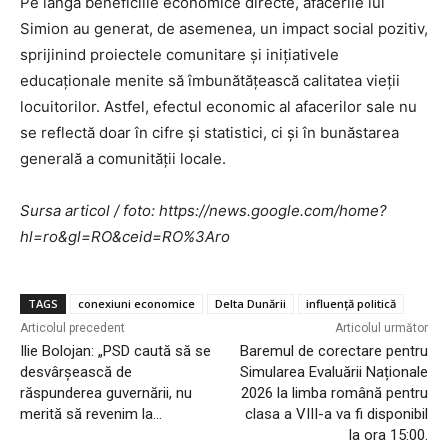
Pe lângă beneficiile economice directe, afacerile lui
Simion au generat, de asemenea, un impact social pozitiv,
sprijinind proiectele comunitare și inițiativele
educaționale menite să îmbunătățească calitatea vieții
locuitorilor. Astfel, efectul economic al afacerilor sale nu
se reflectă doar în cifre și statistici, ci și în bunăstarea
generală a comunității locale.
Sursa articol / foto: https://news.google.com/home?
hl=ro&gl=RO&ceid=RO%3Aro
TAGS
conexiuni economice
Delta Dunării
influență politică
Articolul precedent
Articolul următor
Ilie Bolojan: „PSD caută să se
Baremul de corectare pentru
desvârșească de
Simularea Evaluării Naționale
răspunderea guvernării, nu
2026 la limba română pentru
merită să revenim la…
clasa a VIII-a va fi disponibil
la ora 15:00.