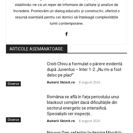
stabilindu-ne ca un reper de informare de calitate și analize de
încredere. Promovăm un dialog educativ și constructiv, oferind o
resursă esențială pentru cei dornici să înțeleagă complexitățile
lumii contemporane.
ARTICOLE ASEMANATOARE:
Cristi Chivu a formulat o părere evidentă
după Juventus – Inter 1-2: „Nu mi-a fost
deloc pe plac!”
Autorii Skinit.ro
-
8 august 2026
Diverse
România se află în fața pericolului unui
blackout complet dacă dificultățile din
sectorul energetic se intensifică.
Specialiștii cer inspecții…
Diverse
Autorii Skinit.ro
-
8 august 2026
Nicușor Dan, referitor la decizia Moody’s: