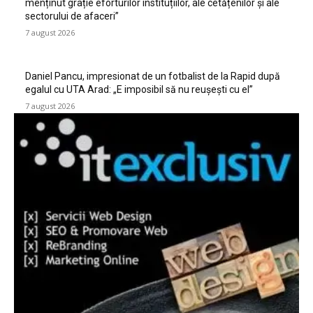
menținut grație eforturilor instituțiilor, ale cetățenilor și ale
sectorului de afaceri”
7 august 2026
Daniel Pancu, impresionat de un fotbalist de la Rapid după
egalul cu UTA Arad: „E imposibil să nu reușești cu el”
7 august 2026