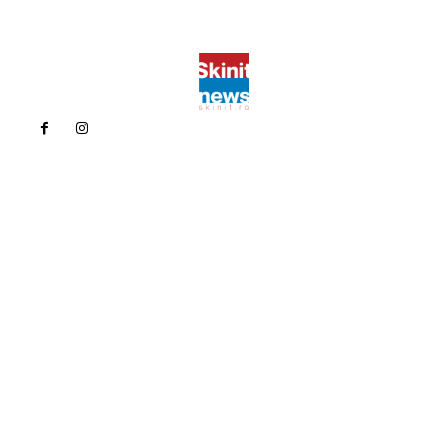
Politica de confidentialitate
Politica cookies (GDPR)
Contact
Bun venit la Skinit.ro !
Skinit News este site-ul dvs. de știri, divertisment, muzică. Vă
oferim cele mai recente știri de ultimă oră și videoclipuri direct
din industria divertismentului.
Contacteaza-ne oricand la adresa:
contact@skinit.ro
Politica de confidentialitate
Politica cookies (GDPR)