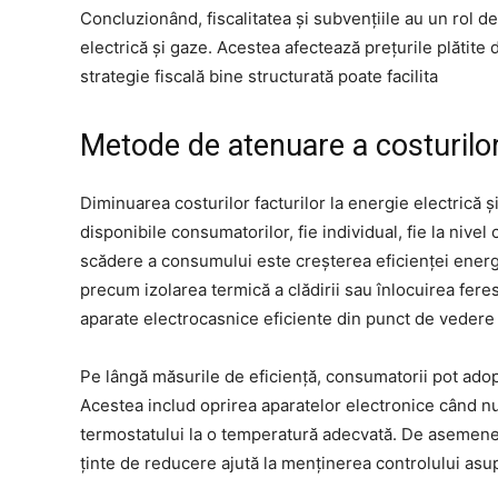
Concluzionând, fiscalitatea și subvențiile au un rol de
electrică și gaze. Acestea afectează prețurile plătite
strategie fiscală bine structurată poate facilita
Metode de atenuare a costurilo
Diminuarea costurilor facturilor la energie electrică ș
disponibile consumatorilor, fie individual, fie la ni
scădere a consumului este creșterea eficienței ener
precum izolarea termică a clădirii sau înlocuirea fere
aparate electrocasnice eficiente din punct de vedere
Pe lângă măsurile de eficiență, consumatorii pot ad
Acestea includ oprirea aparatelor electronice când nu 
termostatului la o temperatură adecvată. De asemenea
ținte de reducere ajută la menținerea controlului asup