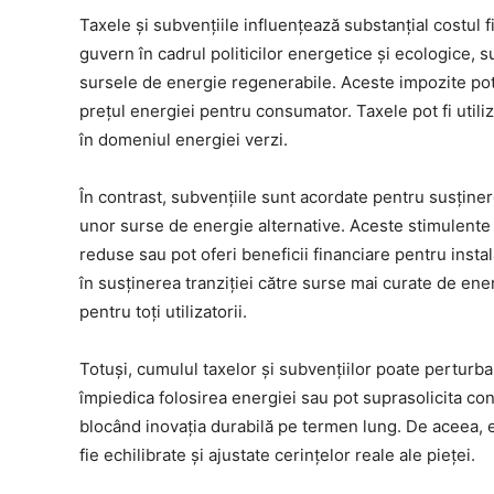
Taxele și subvențiile influențează substanțial costul fi
guvern în cadrul politicilor energetice și ecologice, 
sursele de energie regenerabile. Aceste impozite pot
prețul energiei pentru consumator. Taxele pot fi utiliza
în domeniul energiei verzi.
În contrast, subvențiile sunt acordate pentru susțin
unor surse de energie alternative. Aceste stimulente 
reduse sau pot oferi beneficii financiare pentru insta
în susținerea tranziției către surse mai curate de ene
pentru toți utilizatorii.
Totuși, cumulul taxelor și subvențiilor poate perturba 
împiedica folosirea energiei sau pot suprasolicita co
blocând inovația durabilă pe termen lung. De aceea, es
fie echilibrate și ajustate cerințelor reale ale pieței.