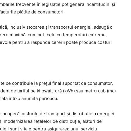
ările frecvente în legislație pot genera incertitudini și
 facturile plătite de consumatori.
că, inclusiv stocarea și transportul energiei, adaugă o
erere maximă, cum ar fi cele cu temperaturi extreme,
evoie pentru a răspunde cererii poate produce costuri
 ce contribuie la prețul final suportat de consumator.
ent de tariful pe kilowatt-oră (kWh) sau metru cub (mc)
mată într-o anumită perioadă.
re acoperă costurile de transport și distribuție a energiei
i modernizarea rețelelor de distribuție, alături de
uieli sunt vitale pentru asigurarea unui serviciu