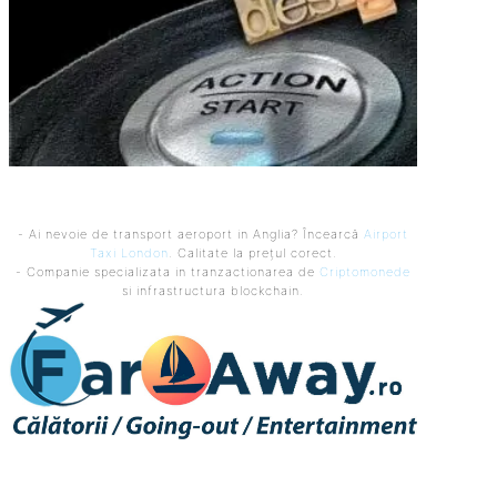
- Ai nevoie de transport aeroport in Anglia? Încearcă
Airport
Taxi London
. Calitate la prețul corect.
- Companie specializata in tranzactionarea de
Criptomonede
si infrastructura blockchain.