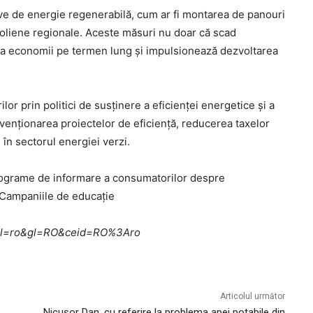
ative de energie regenerabilă, cum ar fi montarea de panouri
 eoliene regionale. Aceste măsuri nu doar că scad
e la economii pe termen lung și impulsionează dezvoltarea
lor prin politici de susținere a eficienței energetice și a
venționarea proiectelor de eficiență, reducerea taxelor
în sectorul energiei verzi.
programe de informare a consumatorilor despre
 Campaniile de educație
me?hl=ro&gl=RO&ceid=RO%3Aro
Articolul următor
Nicușor Dan, cu referire la problema apei potabile din