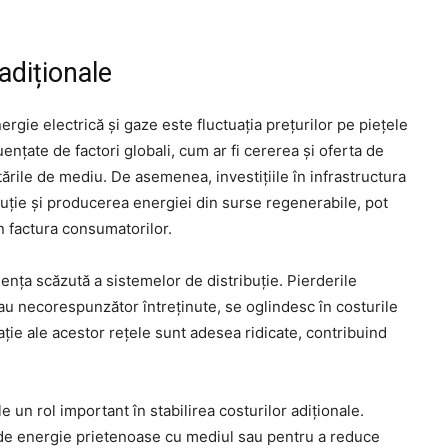
adiționale
ergie electrică și gaze este fluctuația prețurilor pe piețele
ențate de factori globali, cum ar fi cererea și oferta de
tările de mediu. De asemenea, investițiile în infrastructura
uție și producerea energiei din surse regenerabile, pot
în factura consumatorilor.
ența scăzută a sistemelor de distribuție. Pierderile
au necorespunzător întreținute, se oglindesc în costurile
ație ale acestor rețele sunt adesea ridicate, contribuind
e un rol important în stabilirea costurilor adiționale.
de energie prietenoase cu mediul sau pentru a reduce