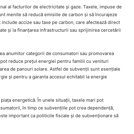
nal al facturilor de electricitate și gaze. Taxele, impuse de
sunt menite să reducă emisiile de carbon și să încurajeze
 include accize sau taxe pe carbon, care afectează direct
te și la finanțarea infrastructurii sau sprijinirea cercetării
erea anumitor categorii de consumatori sau promovarea
pot reduce prețul energiei pentru familii cu venituri
larea de panouri solare. Astfel de subvenții sunt esențiale
rgie și pentru a garanta accesul echitabil la energie
piața energetică. În unele situații, taxele mari pot
nsumatorii, în timp ce subvențiile pot crea dependență,
te important ca politicile fiscale și de subvenționare să