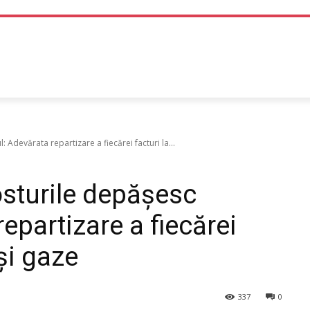
TEHNOLOGIE
LIFE STYLE
SANATATE SI MEDICINA
Adevărata repartizare a fiecărei facturi la...
osturile depășesc
epartizare a fiecărei
 și gaze
337
0