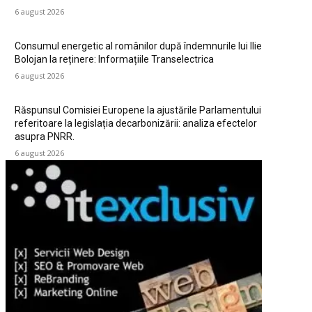
6 august 2026
Consumul energetic al românilor după îndemnurile lui Ilie
Bolojan la reținere: Informațiile Transelectrica
6 august 2026
Răspunsul Comisiei Europene la ajustările Parlamentului
referitoare la legislația decarbonizării: analiza efectelor
asupra PNRR.
6 august 2026