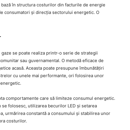
 bază în structura costurilor din facturile de energie
 de consumatori și direcția sectorului energetic. O
r
i gaze se poate realiza printr-o serie de strategii
vel comunitar sau guvernamental. O metodă eficace de
getice acasă. Aceasta poate presupune îmbunătățiri
strelor cu unele mai performante, ori folosirea unor
 energetic.
opta comportamente care să limiteze consumul energetic.
se folosesc, utilizarea becurilor LED și setarea
, urmărirea constantă a consumului și stabilirea unor
ra costurilor.