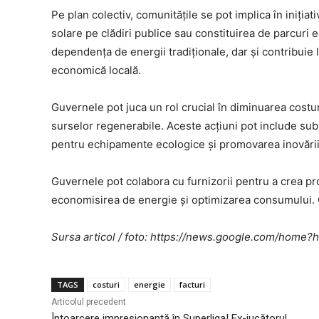
Pe plan colectiv, comunitățile se pot implica în iniți
solare pe clădiri publice sau constituirea de parcuri
dependența de energii tradiționale, dar și contribui
economică locală.
Guvernele pot juca un rol crucial în diminuarea costuri
surselor regenerabile. Aceste acțiuni pot include sub
pentru echipamente ecologice și promovarea inovării 
Guvernele pot colabora cu furnizorii pentru a crea 
economisirea de energie și optimizarea consumului.
Sursa articol / foto: https://news.google.com/ho
TAGS
costuri
energie
facturi
Articolul precedent
Întoarcere impresionantă în Superliga! Ex-jucătorul