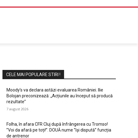
DIVERTISMENT
CELE MAI POPULARE STIRI !
Moody’s va declara astăzi evaluarea României. Ilie
Bolojan preconizează: „Acțiunile au început să producă
rezultate”
7 august 2026
Folha, în afara CFR Cluj după înfrângerea cu Tromso!
”Voi da afară pe toți!”. DOUĂ nume ”își dispută” funcția
de antrenor