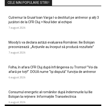
CELE MAI POPULARE STIRI !
Cutremur la Gruia! Ioan Varga l-a destituit pe antrenor și alți 3
jucători de la CFR Cluj + Noul lider al echipei
7 august 2026
Moody’s va declara astăzi evaluarea României. Ilie Bolojan
preconizează: „Acțiunile au început să producă rezultate”
7 august 2026
Folha, în afara CFR Cluj după înfrângerea cu Tromso! ”Voi da
afară pe toți!”. DOUĂ nume ”își dispută” funcția de antrenor
6 august 2026
Consumul energetic al românilor după îndemnurile lui Ilie
Bolojan la reținere: Informațiile Transelectrica
6 august 2026