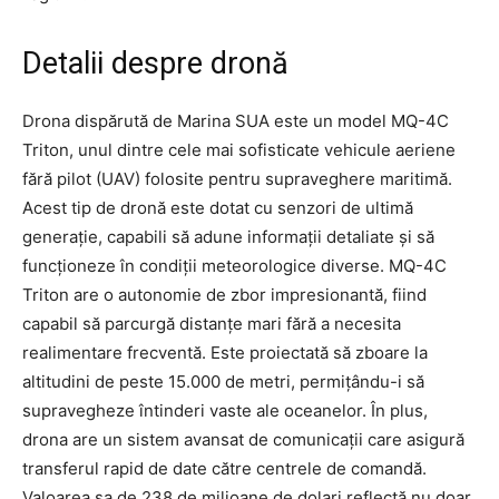
Detalii despre dronă
Drona dispărută de Marina SUA este un model MQ-4C
Triton, unul dintre cele mai sofisticate vehicule aeriene
fără pilot (UAV) folosite pentru supraveghere maritimă.
Acest tip de dronă este dotat cu senzori de ultimă
generație, capabili să adune informații detaliate și să
funcționeze în condiții meteorologice diverse. MQ-4C
Triton are o autonomie de zbor impresionantă, fiind
capabil să parcurgă distanțe mari fără a necesita
realimentare frecventă. Este proiectată să zboare la
altitudini de peste 15.000 de metri, permițându-i să
supravegheze întinderi vaste ale oceanelor. În plus,
drona are un sistem avansat de comunicații care asigură
transferul rapid de date către centrele de comandă.
Valoarea sa de 238 de milioane de dolari reflectă nu doar