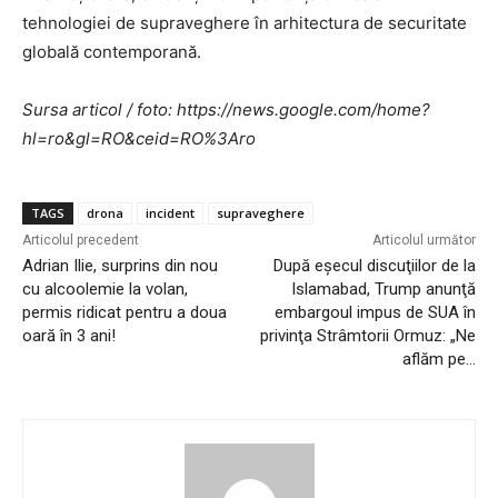
tehnologiei de supraveghere în arhitectura de securitate
globală contemporană.
Sursa articol / foto: https://news.google.com/home?
hl=ro&gl=RO&ceid=RO%3Aro
TAGS
drona
incident
supraveghere
Articolul precedent
Articolul următor
Adrian Ilie, surprins din nou
După eşecul discuţiilor de la
cu alcoolemie la volan,
Islamabad, Trump anunţă
permis ridicat pentru a doua
embargoul impus de SUA în
oară în 3 ani!
privinţa Strâmtorii Ormuz: „Ne
aflăm pe…