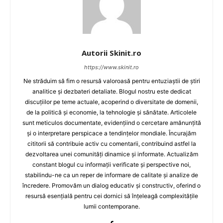
Autorii Skinit.ro
https://www.skinit.ro
Ne străduim să fim o resursă valoroasă pentru entuziaștii de știri
analitice și dezbateri detaliate. Blogul nostru este dedicat
discuțiilor pe teme actuale, acoperind o diversitate de domenii,
de la politică și economie, la tehnologie și sănătate. Articolele
sunt meticulos documentate, evidențiind o cercetare amănunțită
și o interpretare perspicace a tendințelor mondiale. Încurajăm
cititorii să contribuie activ cu comentarii, contribuind astfel la
dezvoltarea unei comunități dinamice și informate. Actualizăm
constant blogul cu informații verificate și perspective noi,
stabilindu-ne ca un reper de informare de calitate și analize de
încredere. Promovăm un dialog educativ și constructiv, oferind o
resursă esențială pentru cei dornici să înțeleagă complexitățile
lumii contemporane.