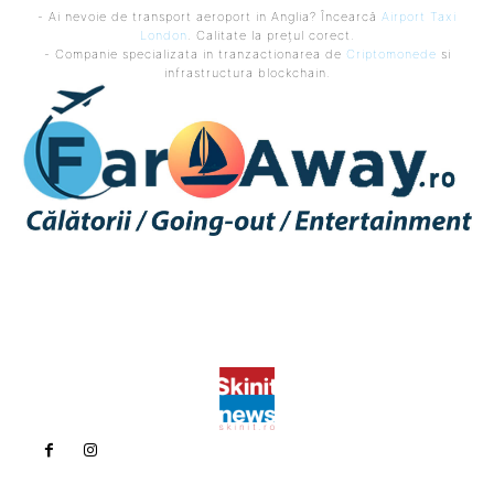
- Ai nevoie de transport aeroport in Anglia? Încearcă
Airport Taxi
London
. Calitate la prețul corect.
- Companie specializata in tranzactionarea de
Criptomonede
si
infrastructura blockchain.