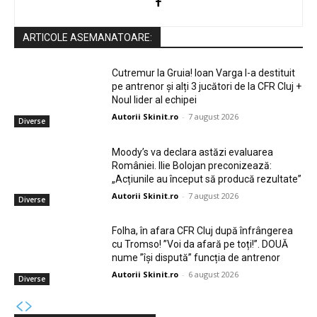
ARTICOLE ASEMANATOARE:
Cutremur la Gruia! Ioan Varga l-a destituit
pe antrenor și alți 3 jucători de la CFR Cluj +
Noul lider al echipei
Autorii Skinit.ro
-
7 august 2026
Diverse
Moody’s va declara astăzi evaluarea
României. Ilie Bolojan preconizează:
„Acțiunile au început să producă rezultate”
Autorii Skinit.ro
-
7 august 2026
Diverse
Folha, în afara CFR Cluj după înfrângerea
cu Tromso! ”Voi da afară pe toți!”. DOUĂ
nume ”își dispută” funcția de antrenor
Autorii Skinit.ro
-
6 august 2026
Diverse