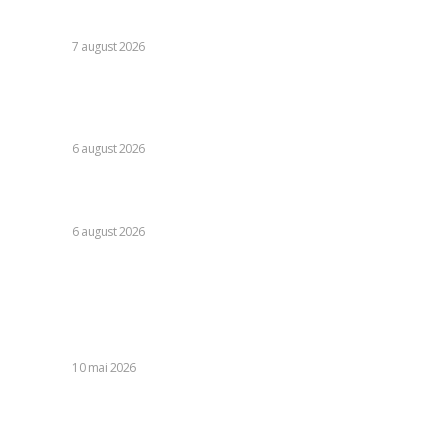
Moody’s va declara astăzi evaluarea României. Ilie Bolojan
preconizează: „Acțiunile au început să producă rezultate”
DIVERSE
7 august 2026
Folha, în afara CFR Cluj după înfrângerea cu Tromso! ”Voi
da afară pe toți!”. DOUĂ nume ”își dispută” funcția de
antrenor
DIVERSE
6 august 2026
Consumul energetic al românilor după îndemnurile lui Ilie
Bolojan la reținere: Informațiile Transelectrica
DIVERSE
6 august 2026
Stiri populare:
Costică Brădățan, lecturer la Texas Tech University și
filosof: Uniformitatea în gândire și comunicare conduce la
dispariția interioară.
DIVERSE
10 mai 2026
Ciolacu îl blamează pe Bolojan de „îndemânare contabilă”
pentru reducerea deficitului: „Pentru a se transforma în
salvatorul României”