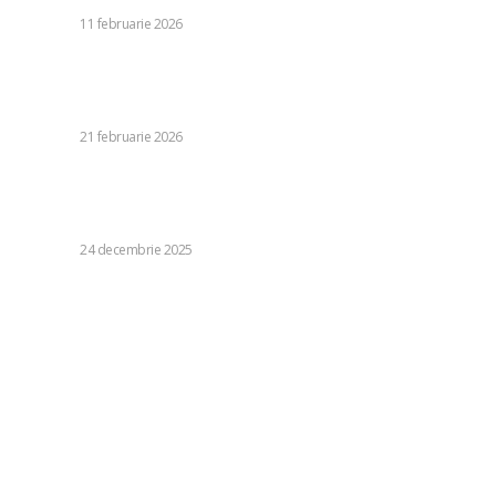
DIVERSE
11 februarie 2026
Unde va ninge puternic în următoarele ore. Alertă de la
ANM / Condiții de trafic pe arterele din România. Situația în
Gara de Nord
DIVERSE
21 februarie 2026
Franța reacționează printr-un mesaj de „condamnare
fermă” după ce SUA au impus o interdicție asupra fostului
comisar european Thierry Breton.
DIVERSE
24 decembrie 2025
Categorii:
Diverse
1243
Life Style
126
Business si Industrie
121
Casa si Gradina
92
Sanatate si Medicina
81