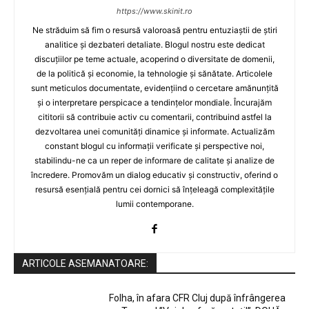
https://www.skinit.ro
Ne străduim să fim o resursă valoroasă pentru entuziaștii de știri
analitice și dezbateri detaliate. Blogul nostru este dedicat
discuțiilor pe teme actuale, acoperind o diversitate de domenii,
de la politică și economie, la tehnologie și sănătate. Articolele
sunt meticulos documentate, evidențiind o cercetare amănunțită
și o interpretare perspicace a tendințelor mondiale. Încurajăm
cititorii să contribuie activ cu comentarii, contribuind astfel la
dezvoltarea unei comunități dinamice și informate. Actualizăm
constant blogul cu informații verificate și perspective noi,
stabilindu-ne ca un reper de informare de calitate și analize de
încredere. Promovăm un dialog educativ și constructiv, oferind o
resursă esențială pentru cei dornici să înțeleagă complexitățile
lumii contemporane.
ARTICOLE ASEMANATOARE:
Folha, în afara CFR Cluj după înfrângerea