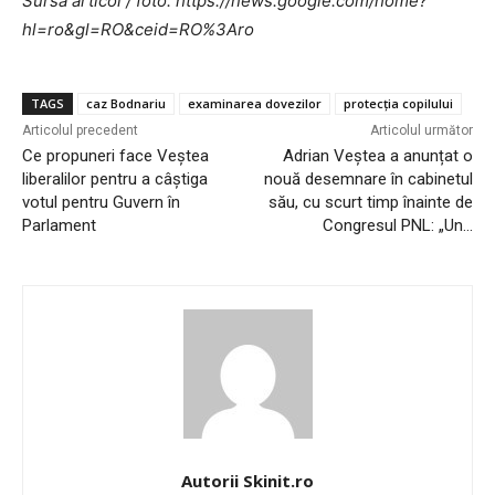
Sursa articol / foto: https://news.google.com/home?
hl=ro&gl=RO&ceid=RO%3Aro
TAGS
caz Bodnariu
examinarea dovezilor
protecția copilului
Articolul precedent
Articolul următor
Ce propuneri face Veștea
Adrian Veștea a anunțat o
liberalilor pentru a câștiga
nouă desemnare în cabinetul
votul pentru Guvern în
său, cu scurt timp înainte de
Parlament
Congresul PNL: „Un…
Autorii Skinit.ro