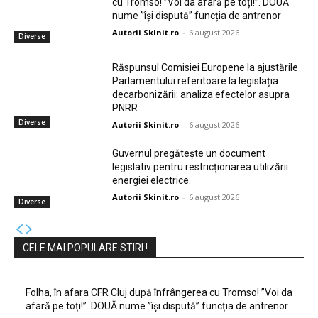
cu Tromso! ”Voi da afară pe toți!”. DOUĂ
nume ”își dispută” funcția de antrenor
Autorii Skinit.ro
-
6 august 2026
Diverse
Răspunsul Comisiei Europene la ajustările
Parlamentului referitoare la legislația
decarbonizării: analiza efectelor asupra
PNRR.
Diverse
Autorii Skinit.ro
-
6 august 2026
Guvernul pregătește un document
legislativ pentru restricționarea utilizării
energiei electrice.
Autorii Skinit.ro
-
6 august 2026
Diverse
CELE MAI POPULARE STIRI !
Folha, în afara CFR Cluj după înfrângerea cu Tromso! ”Voi da
afară pe toți!”. DOUĂ nume ”își dispută” funcția de antrenor