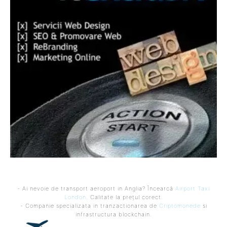
- Ai nevoie de transport aeroport in Anglia? Încearcă
Airport Taxi
London
. Calitate la prețul corect.
- Companie specializata in tranzactionarea de
Criptomonede
si
infrastructura blockchain.