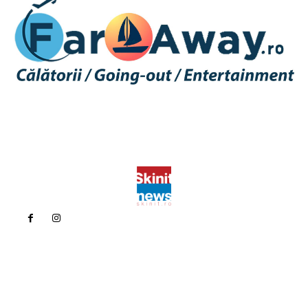
Politica de confidentialitate
Politica cookies (GDPR)
Contact
Bun venit la Skinit.ro !
Skinit News este site-ul dvs. de știri, divertisment, muzică. Vă