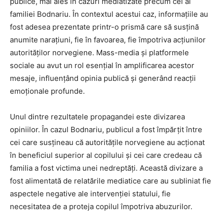
publice, mai ales în cazuri mediatizate precum cel al
familiei Bodnariu. În contextul acestui caz, informațiile au
fost adesea prezentate printr-o prismă care să susțină
anumite narațiuni, fie în favoarea, fie împotriva acțiunilor
autorităților norvegiene. Mass-media și platformele
sociale au avut un rol esențial în amplificarea acestor
mesaje, influențând opinia publică și generând reacții
emoționale profunde.
Unul dintre rezultatele propagandei este divizarea
opiniilor. În cazul Bodnariu, publicul a fost împărțit între
cei care susțineau că autoritățile norvegiene au acționat
în beneficiul superior al copilului și cei care credeau că
familia a fost victima unei nedreptăți. Această divizare a
fost alimentată de relatările mediatice care au subliniat fie
aspectele negative ale intervenției statului, fie
necesitatea de a proteja copilul împotriva abuzurilor.