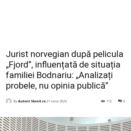
Diverse
Jurist norvegian după pelicula
„Fjord”, influențată de situația
familiei Bodnariu: „Analizați
probele, nu opinia publică”
By
Autorii Skinit.ro
21 iunie 2026
112
0