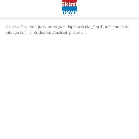
Acasă
Diverse
Jurist norvegian după pelicula „Fjord”, influențată de
situația familiei Bodnariu: „Analizați probele,...