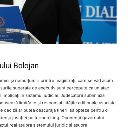
ului Bolojan
emici și nemulțumiri printre magistrați, care se văd acum
Măsurile sugerate de executiv sunt percepute ca un atac
or implicați în sistemul judiciar. Judecătorii subliniază
nsează limitările și responsabilitățile adiționale asociate
te decizii ar putea descuraja tinerii să opteze pentru o
ficiența justiției pe termen lung. Oponenții guvernului
ctul real asupra sistemului juridic și asupra