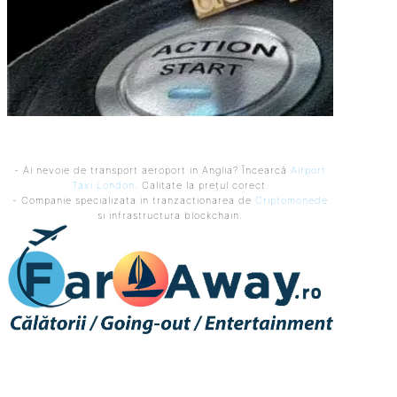
- Ai nevoie de transport aeroport in Anglia? Încearcă
Airport
Taxi London
. Calitate la prețul corect.
- Companie specializata in tranzactionarea de
Criptomonede
si infrastructura blockchain.