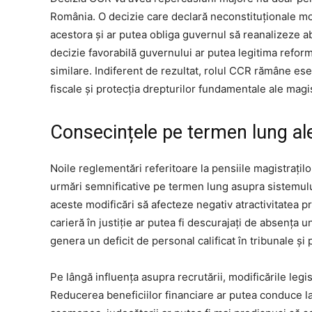
România. O decizie care declară neconstituționale m
acestora și ar putea obliga guvernul să reanalizeze ab
decizie favorabilă guvernului ar putea legitima refor
similare. Indiferent de rezultat, rolul CCR rămâne ese
fiscale și protecția drepturilor fundamentale ale magis
Consecințele pe termen lung ale
Noile reglementări referitoare la pensiile magistrațilo
urmări semnificative pe termen lung asupra sistemului 
aceste modificări să afecteze negativ atractivitatea pr
carieră în justiție ar putea fi descurajați de absența 
genera un deficit de personal calificat în tribunale și
Pe lângă influența asupra recrutării, modificările legis
Reducerea beneficiilor financiare ar putea conduce la o