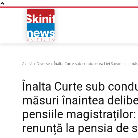
NOUTATI
BUSINESS
Acasă
Diverse
Înalta Curte sub conducerea Liei Savonea ia măsur
Diverse
Înalta Curte sub cond
măsuri înaintea delibe
pensiile magistraților:
renunță la pensia de s