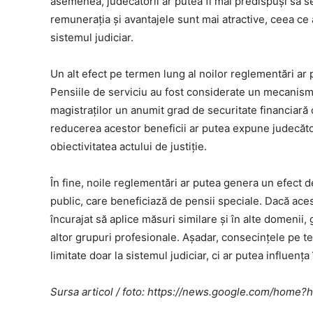
asemenea, judecătorii ar putea fi mai predispuși să s
remunerația și avantajele sunt mai atractive, ceea ce 
sistemul judiciar.
Un alt efect pe termen lung al noilor reglementări ar 
Pensiile de serviciu au fost considerate un mecanism 
magistraților un anumit grad de securitate financiară c
reducerea acestor beneficii ar putea expune judecătorii
obiectivitatea actului de justiție.
În fine, noile reglementări ar putea genera un efect 
public, care beneficiază de pensii speciale. Dacă aces
încurajat să aplice măsuri similare și în alte domenii,
altor grupuri profesionale. Așadar, consecințele pe te
limitate doar la sistemul judiciar, ci ar putea influenț
Sursa articol / foto: https://news.google.com/ho