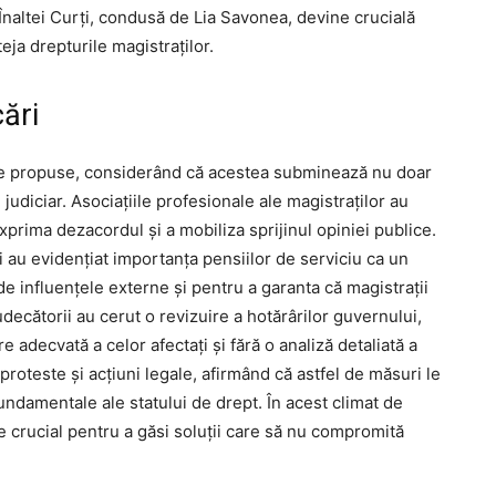
Înaltei Curți, condusă de Lia Savonea, devine crucială
eja drepturile magistraților.
cări
le propuse, considerând că acestea subminează nu doar
 judiciar. Asociațiile profesionale ale magistraților au
xprima dezacordul și a mobiliza sprijinul opiniei publice.
ri au evidențiat importanța pensiilor de serviciu ca un
e influențele externe și pentru a garanta că magistrații
ecătorii au cerut o revizuire a hotărârilor guvernului,
e adecvată a celor afectați și fără o analiză detaliată a
 proteste și acțiuni legale, afirmând că astfel de măsuri le
fundamentale ale statului de drept. În acest climat de
ne crucial pentru a găsi soluții care să nu compromită