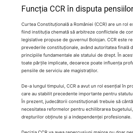
Funcția CCR în disputa pensiilo
Curtea Constituțională a României (CCR) are un rol ese
fiind instituția chemată să arbitreze conflictele de co
legislative propuse de guvernul Bolojan. CCR este res
prevederile constituționale, având autoritatea finală 
principiile fundamentale ale statului de drept. În ace
toate părțile implicate, deoarece poate influența profu
pensiile de serviciu ale magistraților.
De-a lungul timpului, CCR a avut un rol esențial în pr
care au stabilit precedente importante pentru statutul 
În prezent, judecătorii constituționali trebuie să c
necesitatea reformelor pentru echilibrarea bugetului, 
drepturilor obținute și a independenței profesionale.
Decizia CCR va avea repercusiuni majore nu doar pentr