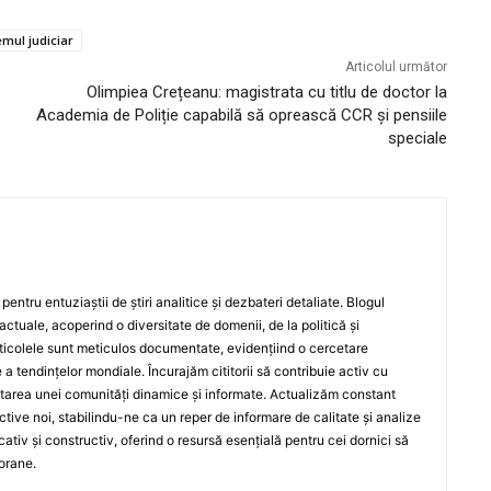
emul judiciar
Articolul următor
Olimpiea Crețeanu: magistrata cu titlu de doctor la
Academia de Poliție capabilă să oprească CCR și pensiile
speciale
entru entuziaștii de știri analitice și dezbateri detaliate. Blogul
actuale, acoperind o diversitate de domenii, de la politică și
rticolele sunt meticulos documentate, evidențiind o cercetare
a tendințelor mondiale. Încurajăm cititorii să contribuie activ cu
oltarea unei comunități dinamice și informate. Actualizăm constant
ective noi, stabilindu-ne ca un reper de informare de calitate și analize
iv și constructiv, oferind o resursă esențială pentru cei dornici să
orane.