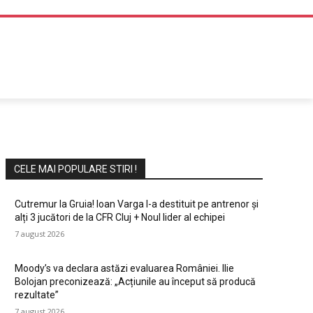
DIVERTISMENT
CELE MAI POPULARE STIRI !
Cutremur la Gruia! Ioan Varga l-a destituit pe antrenor și
alți 3 jucători de la CFR Cluj + Noul lider al echipei
7 august 2026
Moody’s va declara astăzi evaluarea României. Ilie
Bolojan preconizează: „Acțiunile au început să producă
rezultate”
7 august 2026