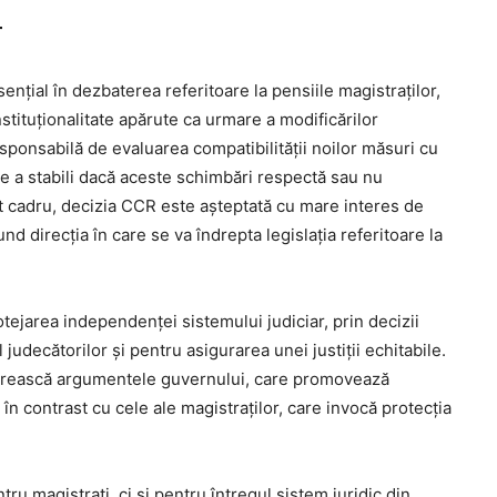
r
nțial în dezbaterea referitoare la pensiile magistraților,
nstituționalitate apărute ca urmare a modificărilor
ponsabilă de evaluarea compatibilității noilor măsuri cu
de a stabili dacă aceste schimbări respectă sau nu
st cadru, decizia CCR este așteptată cu mare interes de
nd direcția în care se va îndrepta legislația referitoare la
otejarea independenței sistemului judiciar, prin decizii
judecătorilor și pentru asigurarea unei justiții echitabile.
ântărească argumentele guvernului, care promovează
în contrast cu cele ale magistraților, care invocă protecția
u magistrați, ci și pentru întregul sistem juridic din