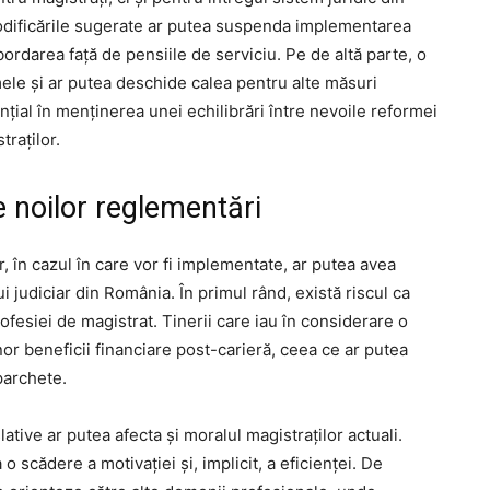
odificările sugerate ar putea suspenda implementarea
ordarea față de pensiile de serviciu. Pe de altă parte, o
mele și ar putea deschide calea pentru alte măsuri
nțial în menținerea unei echilibrări între nevoile reformei
traților.
 noilor reglementări
r, în cazul în care vor fi implementate, ar putea avea
judiciar din România. În primul rând, există riscul ca
ofesiei de magistrat. Tinerii care iau în considerare o
unor beneficii financiare post-carieră, ceea ce ar putea
 parchete.
lative ar putea afecta și moralul magistraților actuali.
 scădere a motivației și, implicit, a eficienței. De