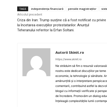
TAGS
independența financiară
pensiile magistraților
sist
Articolul precedent
Criza din Iran: Trump susține că a fost notificat cu privire
la încetarea execuțiilor protestatarilor. Anunțul
Teheranului referitor la Erfan Soltani.
Autorii Skinit.ro
https://www.skinit.ro
Ne străduim să fim o resursă valoroasă p
nostru este dedicat discuțiilor pe teme 
economie, la tehnologie și sănătate. A
amănunțită și o interpretare perspicace 
comentarii, contribuind astfel la dezv
blogul cu informații verificate și persp
de încredere. Promovăm un dialog educat
înțeleagă complexitățile lumii contemp