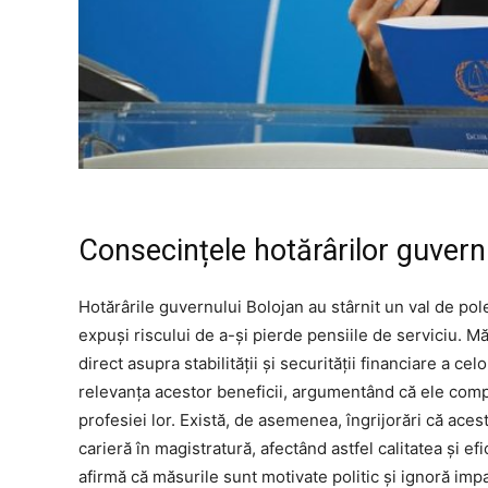
Consecințele hotărârilor guvern
Hotărârile guvernului Bolojan au stârnit un val de pol
expuși riscului de a-și pierde pensiile de serviciu. 
direct asupra stabilității și securității financiare a cel
relevanța acestor beneficii, argumentând că ele compe
profesiei lor. Există, de asemenea, îngrijorări că aces
carieră în magistratură, afectând astfel calitatea și e
afirmă că măsurile sunt motivate politic și ignoră impa