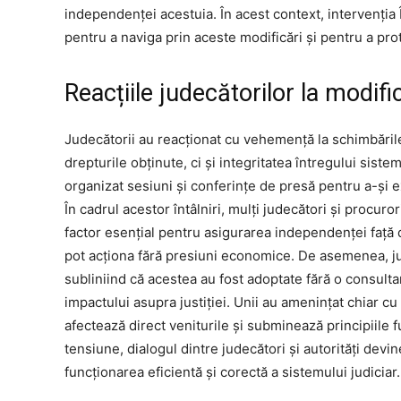
independenței acestuia. În acest context, intervenția 
pentru a naviga prin aceste modificări și pentru a prot
Reacțiile judecătorilor la modifi
Judecătorii au reacționat cu vehemență la schimbări
drepturile obținute, ci și integritatea întregului sistem
organizat sesiuni și conferințe de presă pentru a-și e
În cadrul acestor întâlniri, mulți judecători și procuro
factor esențial pentru asigurarea independenței față d
pot acționa fără presiuni economice. De asemenea, jud
subliniind că acestea au fost adoptate fără o consultar
impactului asupra justiției. Unii au amenințat chiar cu
afectează direct veniturile și subminează principiile 
tensiune, dialogul dintre judecători și autorități devi
funcționarea eficientă și corectă a sistemului judiciar.