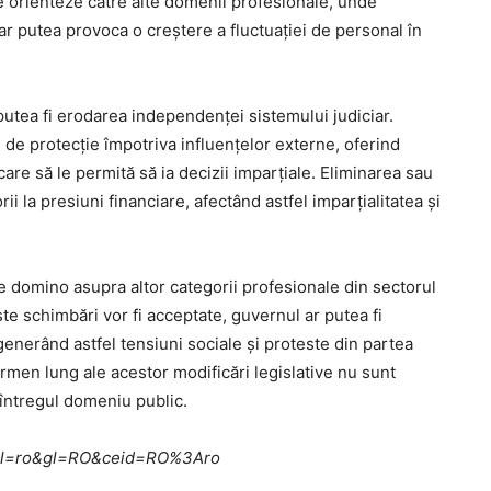
e orienteze către alte domenii profesionale, unde
ar putea provoca o creștere a fluctuației de personal în
putea fi erodarea independenței sistemului judiciar.
de protecție împotriva influențelor externe, oferind
are să le permită să ia decizii imparțiale. Eliminarea sau
 la presiuni financiare, afectând astfel imparțialitatea și
de domino asupra altor categorii profesionale din sectorul
te schimbări vor fi acceptate, guvernul ar putea fi
 generând astfel tensiuni sociale și proteste din partea
rmen lung ale acestor modificări legislative nu sunt
a întregul domeniu public.
me?hl=ro&gl=RO&ceid=RO%3Aro