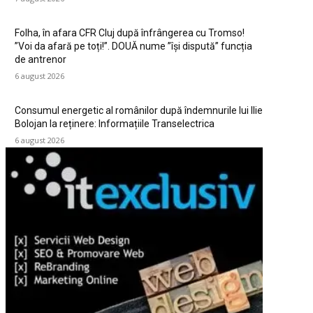
Folha, în afara CFR Cluj după înfrângerea cu Tromso!
”Voi da afară pe toți!”. DOUĂ nume ”își dispută” funcția
de antrenor
6 august 2026
Consumul energetic al românilor după îndemnurile lui Ilie
Bolojan la reținere: Informațiile Transelectrica
6 august 2026