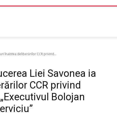
TEHNOLOGIE
LIFE STYLE
SANATATE SI MEDICINA
i înaintea deliberărilor CCR privind...
ucerea Liei Savonea ia
rărilor CCR privind
 „Executivul Bolojan
erviciu”