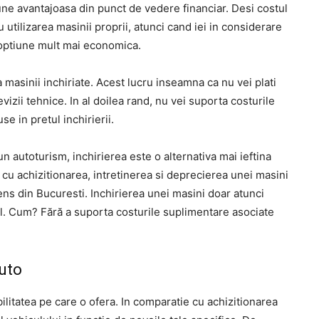
une avantajoasa din punct de vedere financiar. Desi costul
cu utilizarea masinii proprii, atunci cand iei in considerare
 optiune mult mai economica.
 masinii inchiriate. Acest lucru inseamna ca nu vei plati
izii tehnice. In al doilea rand, nu vei suporta costurile
e in pretul inchirierii.
 autoturism, inchirierea este o alternativa mai ieftina
 cu achizitionarea, intretinerea si deprecierea unei masini
ntens din Bucuresti. Inchirierea unei masini doar atunci
ulul. Cum? Fără a suporta costurile suplimentare asociate
auto
ibilitatea pe care o ofera. In comparatie cu achizitionarea