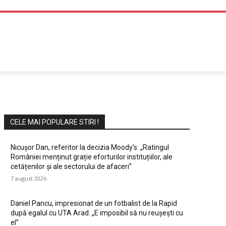
DIVERTISMENT
CELE MAI POPULARE STIRI !
Nicușor Dan, referitor la decizia Moody’s: „Ratingul
României menținut grație eforturilor instituțiilor, ale
cetățenilor și ale sectorului de afaceri”
7 august 2026
Daniel Pancu, impresionat de un fotbalist de la Rapid
după egalul cu UTA Arad: „E imposibil să nu reușești cu
el”