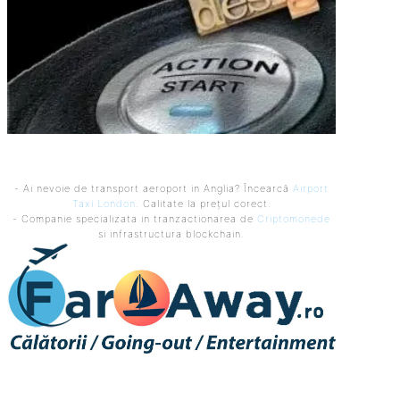
- Ai nevoie de transport aeroport in Anglia? Încearcă
Airport
Taxi London
. Calitate la prețul corect.
- Companie specializata in tranzactionarea de
Criptomonede
si infrastructura blockchain.