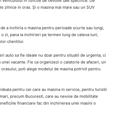
 vehiculului in functie de nevoile tale specifice. De
le zilnice in oras. Și o masina mai mare sau un SUV
ea de a inchiria o masina pentru perioade scurte sau lungi,
e o zi, pana la inchirieri pe termen lung de cateva luni,
or clientilor.
ieri auto sa fie ideale nu doar pentru situatii de urgenta, ci
unei vacante. Fie ca organizezi o calatorie de afaceri, un
orasului, poti alege modelul de masina potrivit pentru
ideala pentru cei care au masina in service, pentru turistii
 mari, precum Bucuresti, care au nevoie de mobilitate
eneficiile financiare fac din inchirierea unei masini o