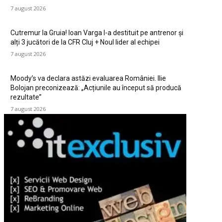
7 august 2026
Cutremur la Gruia! Ioan Varga l-a destituit pe antrenor și
alți 3 jucători de la CFR Cluj + Noul lider al echipei
7 august 2026
Moody’s va declara astăzi evaluarea României. Ilie
Bolojan preconizează: „Acțiunile au început să producă
rezultate”
7 august 2026