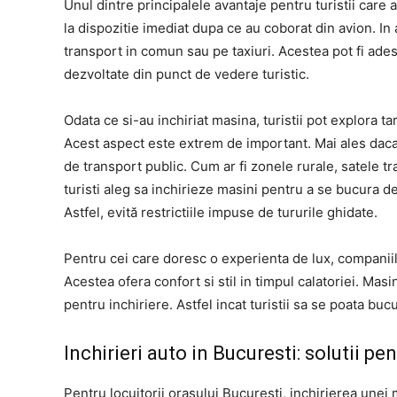
Unul dintre principalele avantaje pentru turistii care 
la dispozitie imediat dupa ce au coborat din avion. In
transport in comun sau pe taxiuri. Acestea pot fi ades
dezvoltate din punct de vedere turistic.
Odata ce si-au inchiriat masina, turistii pot explora tar
Acest aspect este extrem de important. Mai ales daca 
de transport public. Cum ar fi zonele rurale, satele 
turisti aleg sa inchirieze masini pentru a se bucura de
Astfel, evită restrictiile impuse de tururile ghidate.
Pentru cei care doresc o experienta de lux, companii
Acestea ofera confort si stil in timpul calatoriei. M
pentru inchiriere. Astfel incat turistii sa se poata bu
Inchirieri auto in Bucuresti: solutii pen
Pentru locuitorii orasului Bucuresti, inchirierea unei m