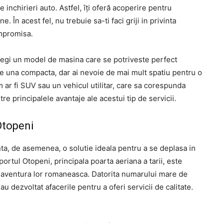
inchirieri auto. Astfel, îți oferă acoperire pentru
. În acest fel, nu trebuie sa-ti faci griji in privinta
ompromisa.
alegi un model de masina care se potriveste perfect
te una compacta, dar ai nevoie de mai mult spatiu pentru o
 ar fi SUV sau un vehicul utilitar, care sa corespunda
re principalele avantaje ale acestui tip de servicii.
 Otopeni
inta, de asemenea, o solutie ideala pentru a se deplasa in
ortul Otopeni, principala poarta aeriana a tarii, este
ep aventura lor romaneasca. Datorita numarului mare de
au dezvoltat afacerile pentru a oferi servicii de calitate.