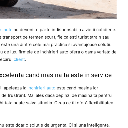
ri auto
au devenit o parte indispensabila a vietii cotidiene.
e transport pe termen scurt, fie ca esti turist strain sau
 este una dintre cele mai practice si avantajoase solutii.
 de lux, firmele de inchirieri auto ofera o gama variata de
iecarui
client
.
 excelenta cand masina ta este in service
ii apeleaza la
inchirieri auto
este cand masina lor
m de frustrant. Mai ales daca depinzi de masina ta pentru
iriata poate salva situatia. Ceea ce îți oferă flexibilitatea
 nu este doar o solutie de urgenta. Ci si una inteligenta.