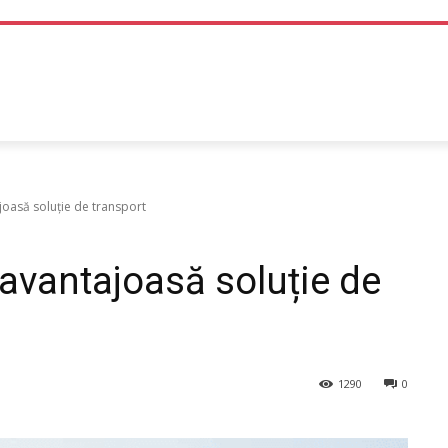
TEHNOLOGIE
LIFE STYLE
SANATATE SI MEDICINA
joasă soluție de transport
avantajoasă soluție de
1290
0