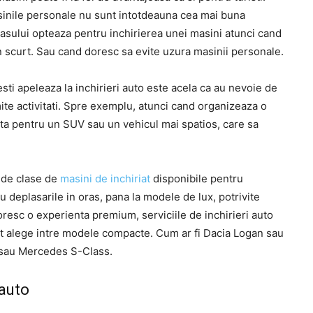
masinile personale nu sunt intotdeauna cea mai buna
orasului opteaza pentru inchirierea unei masini atunci cand
n scurt. Sau cand doresc sa evite uzura masinii personale.
esti apeleaza la inchirieri auto este acela ca au nevoie de
e activitati. Spre exemplu, atunci cand organizeaza o
ta pentru un SUV sau un vehicul mai spatios, care sa
e de clase de
masini de inchiriat
disponibile pentru
 deplasarile in oras, pana la modele de lux, potrivite
resc o experienta premium, serviciile de inchirieri auto
pot alege intre modele compacte. Cum ar fi Dacia Logan sau
6 sau Mercedes S-Class.
 auto