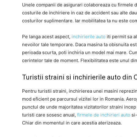
Unele companii de asigurari colaboreaza cu firmele de 
costurile de inchiriere in caz de accident sau alte daune
costurilor suplimentare. Iar mobilitatea ta nu este c
Pe langa acest aspect,
inchirierile auto
iti permit sa 
nevoilor tale temporare. Daca masina ta obisnuita es
perioada scurta, poti inchiria un model mai mare. Cum
cerintelor tale de moment. Flexibilitatea este unul dint
Turistii straini si inchirierile auto din
Pentru turistii straini, inchirierea unei masini reprez
mod eficient pe parcursul vizitei lor in Romania. Aerop
punctul de unde majoritatea vizitatorilor straini inc
turisti care sosesc anual,
firmele de inchirieri auto
si-
Chiar din momentul in care acestia aterizeaza.