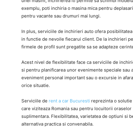
unei masini, inchirierea iti permite sa schimbi modelul
exemplu, poti inchiria o masina mica pentru deplasari
pentru vacante sau drumuri mai lungi.
In plus, serviciile de inchirieri auto ofera posibilitat
in functie de nevoile fiecarui client. De la inchirieri p
firmele de profil sunt pregatite sa se adapteze cerintel
Acest nivel de flexibilitate face ca serviciile de inchir
si pentru planificarea unor evenimente speciale sau a 
eveniment personal important sau o excursie in afara 
orice situatie.
Serviciile de
rent a car Bucuresti
reprezinta o solutie 
care viziteaza Romania sau pentru locuitorii oraselor
suplimentara. Flexibilitatea, varietatea de optiuni si b
alternativa practica si convenabila.