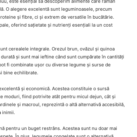
tinuu, este esențial să descoperim alimente care rămân
ală. O alegere excelentă sunt leguminoasele, precum
roteine și fibre, ci și extrem de versatile în bucătărie.
pale, oferind sațietate și nutrienți esențiali la un cost
unt cerealele integrale. Orezul brun, ovăzul și quinoa
urată și sunt mai ieftine când sunt cumpărate în cantități
pot fi combinate ușor cu diverse legume și surse de
 bine echilibrate.
 excelentă și economică. Acestea constituie o sursă
 moduri, fiind potrivite atât pentru micul dejun, cât și
dinele și macroul, reprezintă o altă alternativă accesibilă,
 inimii.
ă pentru un buget restrâns. Acestea sunt nu doar mai
oaspete. În plus, legumele congelate sunt o alternativă