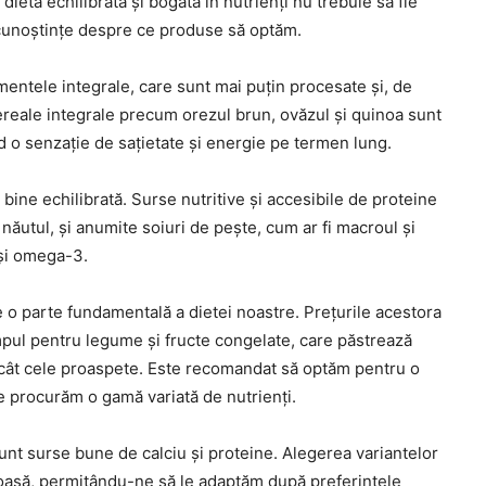
 dietă echilibrată și bogată în nutrienți nu trebuie să fie
 cunoștințe despre ce produse să optăm.
mentele integrale, care sunt mai puțin procesate și, de
Cereale integrale precum orezul brun, ovăzul și quinoa sunt
d o senzație de sațietate și energie pe termen lung.
ine echilibrată. Surse nutritive și accesibile de proteine
năutul, și anumite soiuri de pește, cum ar fi macroul și
ași omega-3.
e o parte fundamentală a dietei noastre. Prețurile acestora
impul pentru legume și fructe congelate, care păstrează
decât cele proaspete. Este recomandat să optăm pentru o
ne procurăm o gamă variată de nutrienți.
sunt surse bune de calciu și proteine. Alegerea variantelor
nătoasă, permițându-ne să le adaptăm după preferințele