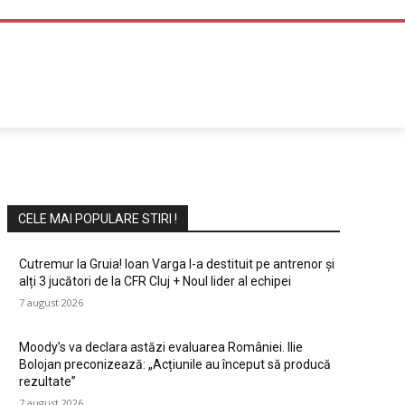
DIVERTISMENT
CELE MAI POPULARE STIRI !
Cutremur la Gruia! Ioan Varga l-a destituit pe antrenor și
alți 3 jucători de la CFR Cluj + Noul lider al echipei
7 august 2026
Moody’s va declara astăzi evaluarea României. Ilie
Bolojan preconizează: „Acțiunile au început să producă
rezultate”
7 august 2026