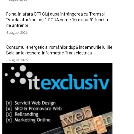
Folha, în afara CFR Cluj după înfrângerea cu Tromso!
”Voi da afară pe toți!”. DOUĂ nume ”își dispută” funcția
de antrenor
6 august 2026
Consumul energetic al românilor după îndemnurile lui Ilie
Bolojan la reținere: Informațiile Transelectrica
6 august 2026