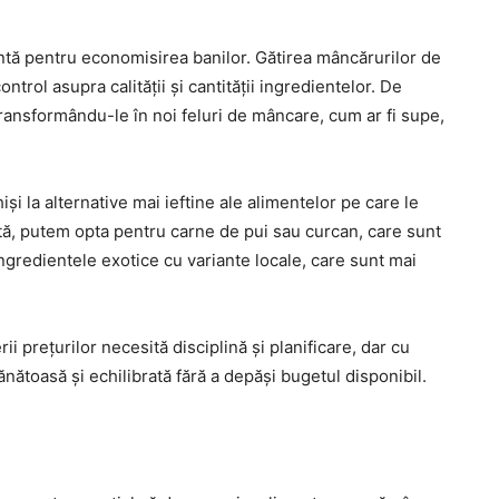
ntă pentru economisirea banilor. Gătirea mâncărurilor de
trol asupra calității și cantității ingredientelor. De
transformându-le în noi feluri de mâncare, cum ar fi supe,
iși la alternative mai ieftine ale alimentelor pe care le
tă, putem opta pentru carne de pui sau curcan, care sunt
gredientele exotice cu variante locale, care sunt mai
i prețurilor necesită disciplină și planificare, dar cu
ănătoasă și echilibrată fără a depăși bugetul disponibil.