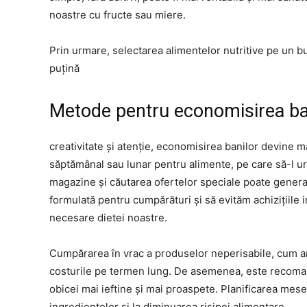
noastre cu fructe sau miere.
Prin urmare, selectarea alimentelor nutritive pe un bu
puțină
Metode pentru economisirea ba
creativitate și atenție, economisirea banilor devine m
săptămânal sau lunar pentru alimente, pe care să-l u
magazine și căutarea ofertelor speciale poate genera 
formulată pentru cumpărături și să evităm achizițiil
necesare dietei noastre.
Cumpărarea în vrac a produselor neperisabile, cum ar
costurile pe termen lung. De asemenea, este recoma
obicei mai ieftine și mai proaspete. Planificarea mese
ingredientelor și la diminuarea risipei alimentare.