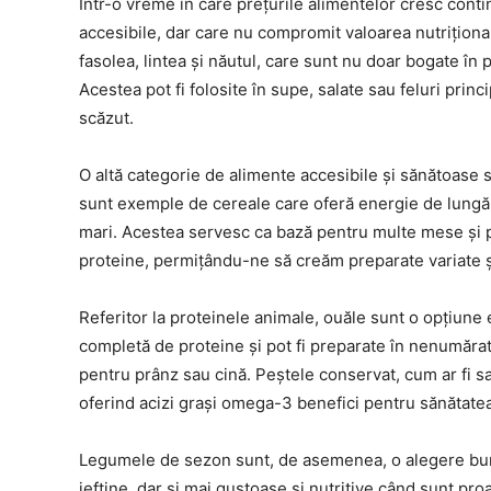
Într-o vreme în care prețurile alimentelor cresc con
accesibile, dar care nu compromit valoarea nutrițion
fasolea, lintea și năutul, care sunt nu doar bogate în p
Acestea pot fi folosite în supe, salate sau feluri princi
scăzut.
O altă categorie de alimente accesibile și sănătoase s
sunt exemple de cereale care oferă energie de lungă d
mari. Acestea servesc ca bază pentru multe mese și 
proteine, permițându-ne să creăm preparate variate și
Referitor la proteinele animale, ouăle sunt o opțiune
completă de proteine și pot fi preparate în nenumărate
pentru prânz sau cină. Peștele conservat, cum ar fi sar
oferind acizi grași omega-3 benefici pentru sănătatea
Legumele de sezon sunt, de asemenea, o alegere bun
ieftine, dar și mai gustoase și nutritive când sunt pr