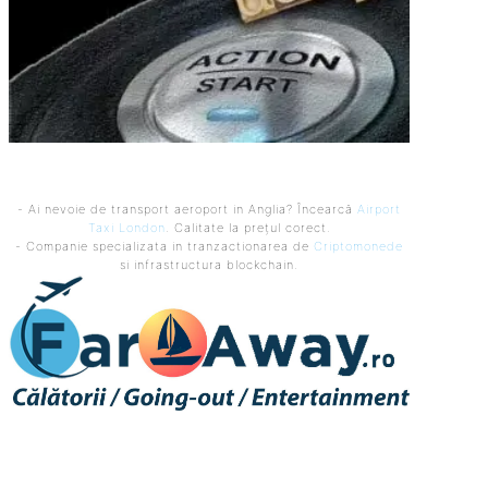
- Ai nevoie de transport aeroport in Anglia? Încearcă
Airport
Taxi London
. Calitate la prețul corect.
- Companie specializata in tranzactionarea de
Criptomonede
si infrastructura blockchain.