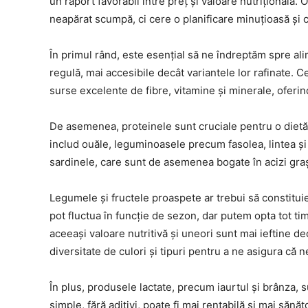
un raport favorabil între preț și valoare nutrițională. O
neapărat scumpă, ci cere o planificare minuțioasă și
În primul rând, este esențial să ne îndreptăm spre ali
regulă, mai accesibile decât variantele lor rafinate. 
surse excelente de fibre, vitamine și minerale, oferin
De asemenea, proteinele sunt cruciale pentru o dietă b
includ ouăle, leguminoasele precum fasolea, lintea și 
sardinele, care sunt de asemenea bogate în acizi gr
Legumele și fructele proaspete ar trebui să constitui
pot fluctua în funcție de sezon, dar putem opta tot t
aceeași valoare nutritivă și uneori sunt mai ieftine 
diversitate de culori și tipuri pentru a ne asigura că 
În plus, produsele lactate, precum iaurtul și brânza, 
simple, fără aditivi, poate fi mai rentabilă și mai să