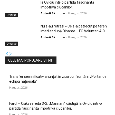
la Ovidiu într-o partidă fascinantă
împotriva ciucanilor.
Autorii Skinit.ro
-
8 august 2026
Diverse
Nu s-au retras! » Ce s-a petrecut pe teren,
imediat după Dinamo – FC Voluntari 4-0
Autorii Skinit.ro
-
8 august 2026
Diverse
CELE MAI POPULARE STIRI !
Transfer semnificativ anunțat în ziua confruntării: „Portar de
echipă națională”
9 august 2026
Farul – Csikszereda 3-2: „Marinarii” câștigă la Ovidiu într-o
partidă fascinantă împotriva ciucanilor.
8 august 2026