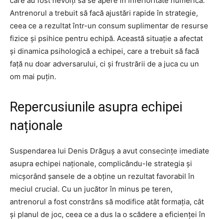
care au fost nevoiți să se apere în inferioritate numerică.
Antrenorul a trebuit să facă ajustări rapide în strategie,
ceea ce a rezultat într-un consum suplimentar de resurse
fizice și psihice pentru echipă. Această situație a afectat
și dinamica psihologică a echipei, care a trebuit să facă
față nu doar adversarului, ci și frustrării de a juca cu un
om mai puțin.
Repercusiunile asupra echipei
naționale
Suspendarea lui Denis Drăguș a avut consecințe imediate
asupra echipei naționale, complicându-le strategia și
micșorând șansele de a obține un rezultat favorabil în
meciul crucial. Cu un jucător în minus pe teren,
antrenorul a fost constrâns să modifice atât formația, cât
și planul de joc, ceea ce a dus la o scădere a eficienței în