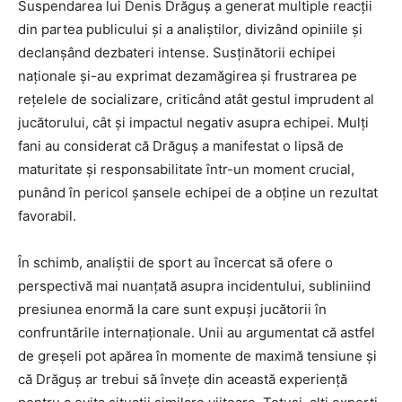
Suspendarea lui Denis Drăguș a generat multiple reacții
din partea publicului și a analiștilor, divizând opiniile și
declanșând dezbateri intense. Susținătorii echipei
naționale și-au exprimat dezamăgirea și frustrarea pe
rețelele de socializare, criticând atât gestul imprudent al
jucătorului, cât și impactul negativ asupra echipei. Mulți
fani au considerat că Drăguș a manifestat o lipsă de
maturitate și responsabilitate într-un moment crucial,
punând în pericol șansele echipei de a obține un rezultat
favorabil.
În schimb, analiștii de sport au încercat să ofere o
perspectivă mai nuanțată asupra incidentului, subliniind
presiunea enormă la care sunt expuși jucătorii în
confruntările internaționale. Unii au argumentat că astfel
de greșeli pot apărea în momente de maximă tensiune și
că Drăguș ar trebui să învețe din această experiență