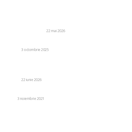
Stiri populare:
Când ai nevoie de un container de depozitare de închiriat
și cum te ajută serviciile self storage în București
BUSINESS SI INDUSTRIE
22 mai 2026
Este vata bazaltică recomandată pentru clădiri pasive?
DIVERSE
3 octombrie 2025
Mesajul și fotografia publicate de Dominic Fritz la miezul
nopții, după ce guvernul Veștea a fost contestat. Care sunt
intențiile USR?
DIVERSE
22 iunie 2026
Cum alegi o solutie avantajoasa de mobilitate urbana
AUTO
3 noiembrie 2021
Categorii:
Diverse
1250
Life Style
126