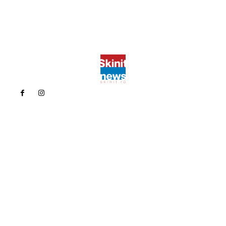
Politica de confidentialitate
Politica cookies (GDPR)
Contact
Bun venit la Skinit.ro !
Skinit News este site-ul dvs. de știri, divertisment, muzică. Vă
oferim cele mai recente știri de ultimă oră și videoclipuri direct
din industria divertismentului.
Contacteaza-ne oricand la adresa:
contact@skinit.ro