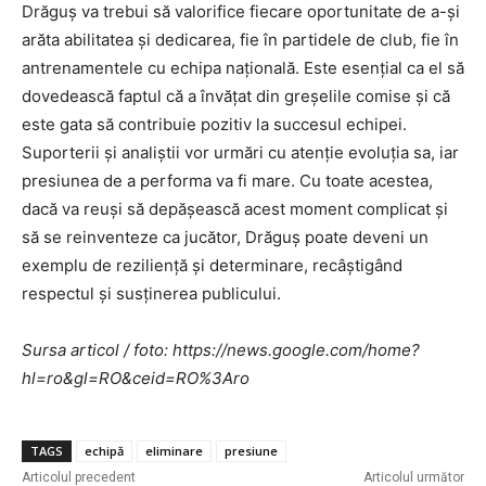
Drăguș va trebui să valorifice fiecare oportunitate de a-și
arăta abilitatea și dedicarea, fie în partidele de club, fie în
antrenamentele cu echipa națională. Este esențial ca el să
dovedească faptul că a învățat din greșelile comise și că
este gata să contribuie pozitiv la succesul echipei.
Suporterii și analiștii vor urmări cu atenție evoluția sa, iar
presiunea de a performa va fi mare. Cu toate acestea,
dacă va reuși să depășească acest moment complicat și
să se reinventeze ca jucător, Drăguș poate deveni un
exemplu de reziliență și determinare, recâștigând
respectul și susținerea publicului.
Sursa articol / foto: https://news.google.com/home?
hl=ro&gl=RO&ceid=RO%3Aro
TAGS
echipă
eliminare
presiune
Articolul precedent
Articolul următor