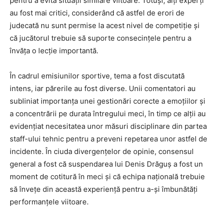
pentru a evita situații similare viitoare. Totuși, alți experți
au fost mai critici, considerând că astfel de erori de
judecată nu sunt permise la acest nivel de competiție și
că jucătorul trebuie să suporte consecințele pentru a
învăța o lecție importantă.
În cadrul emisiunilor sportive, tema a fost discutată
intens, iar părerile au fost diverse. Unii comentatori au
subliniat importanța unei gestionări corecte a emoțiilor și
a concentrării pe durata întregului meci, în timp ce alții au
evidențiat necesitatea unor măsuri disciplinare din partea
staff-ului tehnic pentru a preveni repetarea unor astfel de
incidente. În ciuda divergențelor de opinie, consensul
general a fost că suspendarea lui Denis Drăguș a fost un
moment de cotitură în meci și că echipa națională trebuie
să învețe din această experiență pentru a-și îmbunătăți
performanțele viitoare.