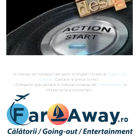
- Ai nevoie de transport aeroport in Anglia? Încearcă
Airport Taxi
London
. Calitate la prețul corect.
- Companie specializata in tranzactionarea de
Criptomonede
si
infrastructura blockchain.