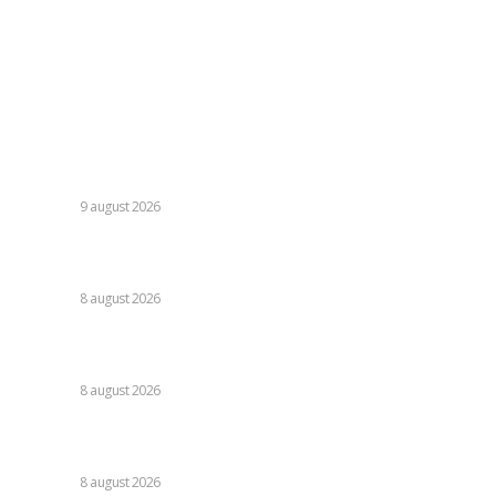
Politica de confidentialitate
Politica cookies (GDPR)
Contact
Ultimele postari:
Transfer semnificativ anunțat în ziua confruntării: „Portar
de echipă națională”
DIVERSE
9 august 2026
Farul – Csikszereda 3-2: „Marinarii” câștigă la Ovidiu într-o
partidă fascinantă împotriva ciucanilor.
DIVERSE
8 august 2026
Nu s-au retras! » Ce s-a petrecut pe teren, imediat după
Dinamo – FC Voluntari 4-0
DIVERSE
8 august 2026
Cristi Chivu a formulat o părere evidentă după Juventus –
Inter 1-2: „Nu mi-a fost deloc pe plac!”
DIVERSE
8 august 2026