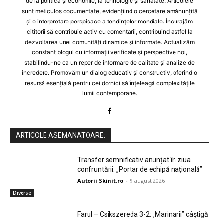
de la politică și economie, la tehnologie și sănătate. Articolele
sunt meticulos documentate, evidențiind o cercetare amănunțită
și o interpretare perspicace a tendințelor mondiale. Încurajăm
cititorii să contribuie activ cu comentarii, contribuind astfel la
dezvoltarea unei comunități dinamice și informate. Actualizăm
constant blogul cu informații verificate și perspective noi,
stabilindu-ne ca un reper de informare de calitate și analize de
încredere. Promovăm un dialog educativ și constructiv, oferind o
resursă esențială pentru cei dornici să înțeleagă complexitățile
lumii contemporane.
ARTICOLE ASEMANATOARE:
Transfer semnificativ anunțat în ziua
confruntării: „Portar de echipă națională”
Autorii Skinit.ro
-
9 august 2026
Diverse
Farul – Csikszereda 3-2: „Marinarii” câștigă